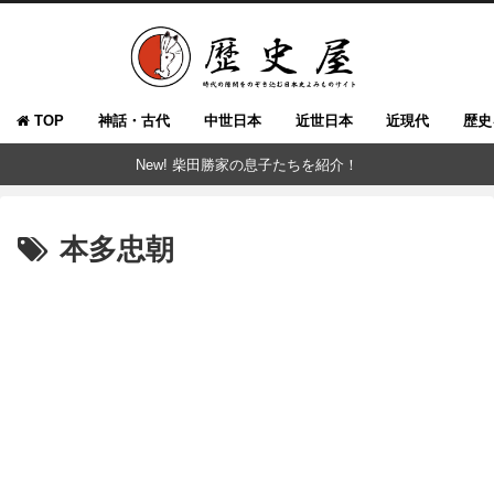
TOP
神話・古代
中世日本
近世日本
近現代
歴史
New! 柴田勝家の息子たちを紹介！
本多忠朝