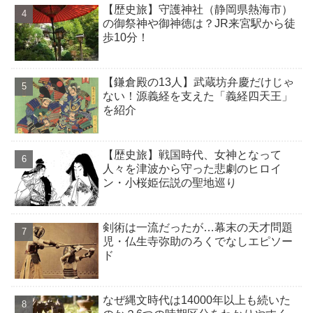
【歴史旅】守護神社（静岡県熱海市）
の御祭神や御神徳は？JR来宮駅から徒
歩10分！
【鎌倉殿の13人】武蔵坊弁慶だけじゃ
ない！源義経を支えた「義経四天王」
を紹介
【歴史旅】戦国時代、女神となって
人々を津波から守った悲劇のヒロイ
ン・小桜姫伝説の聖地巡り
剣術は一流だったが…幕末の天才問題
児・仏生寺弥助のろくでなしエピソー
ド
なぜ縄文時代は14000年以上も続いた