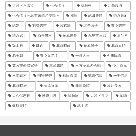
大河べらぼう
べらぼう
源頼朝
北条義時
べらぼう～蔦重栄華乃夢噺～
和歌
武田勝頼
鎌倉幕府
結婚
羽柴秀吉
紫式部
北条政子
豊臣秀吉
鎌倉武士
酒井忠次
藤原道長
蔦屋重三郎
まひろ
築山殿
鎌倉
北条時政
藤原彰子
北条泰時
源実朝
豊臣兄弟！
一条天皇
今川氏真
寛政重脩諸家譜
本多忠勝
三方ヶ原の合戦
今川義元
三浦義村
明智光秀
和田義盛
徳川信康
松平信康
北条時房
藤原宣孝
藤原為時
浅井長政
大久保忠世
神奈川県
源頼家
大河ドラマ
葉隠
梶原景時
武士道