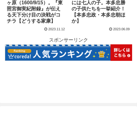
ヶ原（1600/9/15）。『東
には七人の子。本多忠勝
照宮御実紀附録』が伝え
の子供たちを一挙紹介！
る天下分け目の決戦がコ
【本多忠政・本多忠朝ほ
チラ【どうする家康】
か】
2023.11.12
2023.06.09
スポンサーリンク