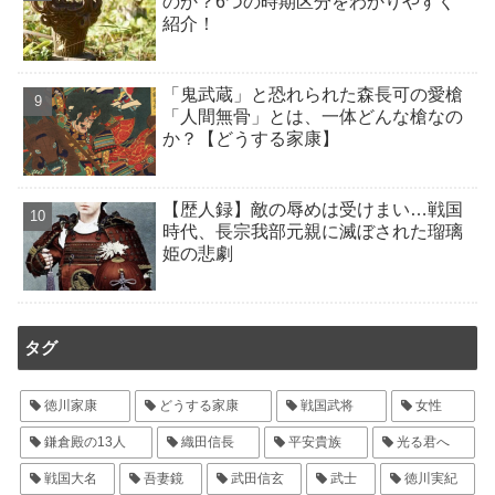
のか？6つの時期区分をわかりやすく
紹介！
「鬼武蔵」と恐れられた森長可の愛槍
「人間無骨」とは、一体どんな槍なの
か？【どうする家康】
【歴人録】敵の辱めは受けまい…戦国
時代、長宗我部元親に滅ぼされた瑠璃
姫の悲劇
タグ
徳川家康
どうする家康
戦国武将
女性
鎌倉殿の13人
織田信長
平安貴族
光る君へ
戦国大名
吾妻鏡
武田信玄
武士
徳川実紀