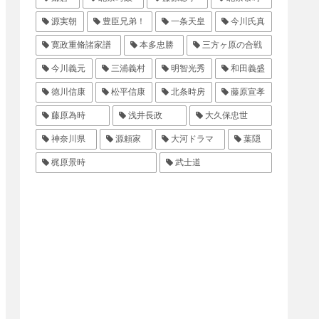
源実朝
豊臣兄弟！
一条天皇
今川氏真
寛政重脩諸家譜
本多忠勝
三方ヶ原の合戦
今川義元
三浦義村
明智光秀
和田義盛
徳川信康
松平信康
北条時房
藤原宣孝
藤原為時
浅井長政
大久保忠世
神奈川県
源頼家
大河ドラマ
葉隠
梶原景時
武士道