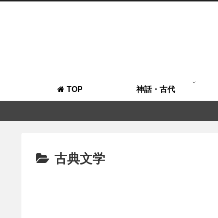
TOP
神話・古代
古典文学