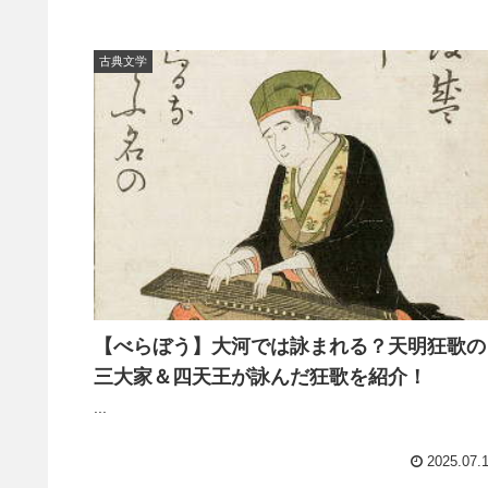
古典文学
【べらぼう】大河では詠まれる？天明狂歌の
三大家＆四天王が詠んだ狂歌を紹介！
...
2025.07.