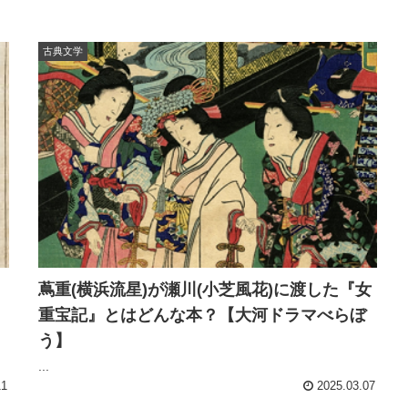
古典文学
蔦重(横浜流星)が瀬川(小芝風花)に渡した『女
重宝記』とはどんな本？【大河ドラマべらぼ
う】
...
11
2025.03.07