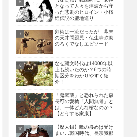
となって人々を津波から守
った悲劇のヒロイン・小桜
姫伝説の聖地巡り
剣術は一流だったが…幕末
の天才問題児・仏生寺弥助
のろくでなしエピソード
なぜ縄文時代は14000年以
上も続いたのか？6つの時
期区分をわかりやすく紹
介！
「鬼武蔵」と恐れられた森
長可の愛槍「人間無骨」と
は、一体どんな槍なのか？
【どうする家康】
【歴人録】敵の辱めは受け
まい…戦国時代、長宗我部