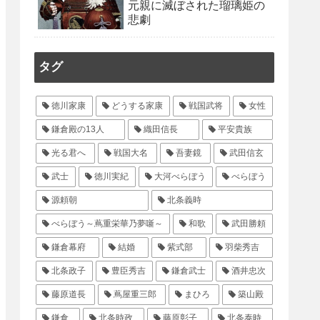
元親に滅ぼされた瑠璃姫の
悲劇
タグ
徳川家康
どうする家康
戦国武将
女性
鎌倉殿の13人
織田信長
平安貴族
光る君へ
戦国大名
吾妻鏡
武田信玄
武士
徳川実紀
大河べらぼう
べらぼう
源頼朝
北条義時
べらぼう～蔦重栄華乃夢噺～
和歌
武田勝頼
鎌倉幕府
結婚
紫式部
羽柴秀吉
北条政子
豊臣秀吉
鎌倉武士
酒井忠次
藤原道長
蔦屋重三郎
まひろ
築山殿
鎌倉
北条時政
藤原彰子
北条泰時