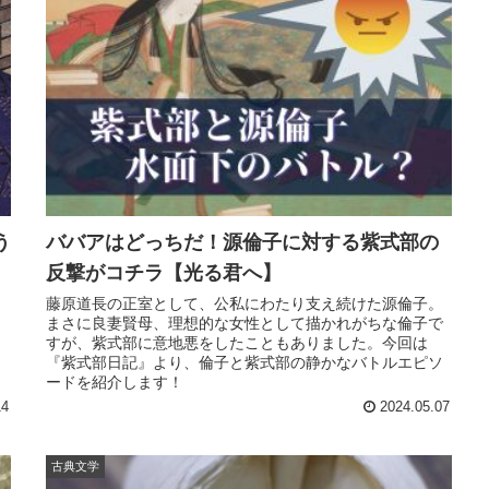
う
ババアはどっちだ！源倫子に対する紫式部の
反撃がコチラ【光る君へ】
藤原道長の正室として、公私にわたり支え続けた源倫子。
まさに良妻賢母、理想的な女性として描かれがちな倫子で
すが、紫式部に意地悪をしたこともありました。今回は
『紫式部日記』より、倫子と紫式部の静かなバトルエピソ
ードを紹介します！
14
2024.05.07
古典文学