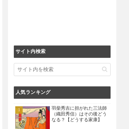
サイト内検索
人気ランキング
羽柴秀吉に担がれた三法師
（織田秀信）はその後どう
なる？【どうする家康】