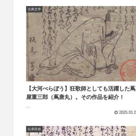
古典文学
【大河べらぼう】狂歌師としても活躍した蔦
屋重三郎（蔦唐丸）。その作品を紹介！
...
2025.01.
伝承民俗