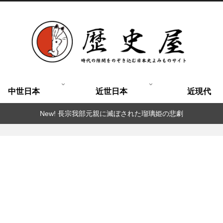
中世日本
近世日本
近現代
New! 長宗我部元親に滅ぼされた瑠璃姫の悲劇