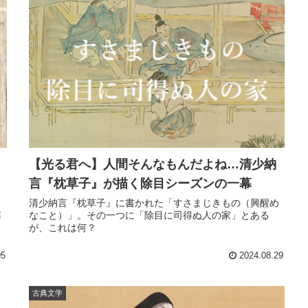
【光る君へ】人間そんなもんだよね…清少納
言『枕草子』が描く除目シーズンの一幕
清少納言『枕草子』に書かれた「すさまじきもの（興醒め
寒
なこと）」。その一つに「除目に司得ぬ人の家」とある
く
が、これは何？
05
2024.08.29
古典文学