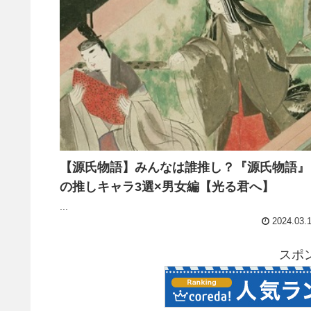
【源氏物語】みんなは誰推し？『源氏物語』
の推しキャラ3選×男女編【光る君へ】
...
2024.03.
スポ