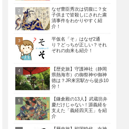
なぜ豊臣秀次は切腹に？女
子供まで皆殺しにされた粛
清事件をわかりやすく紹
介！
平仮名「そ」はなぜ2通
り？どっちが正しい？それ
ぞれの由来も紹介！
【歴史旅】守護神社（静岡
県熱海市）の御祭神や御神
徳は？JR来宮駅から徒歩10
分！
【鎌倉殿の13人】武蔵坊弁
慶だけじゃない！源義経を
支えた「義経四天王」を紹
介
【歴史旅】戦国時代、女神