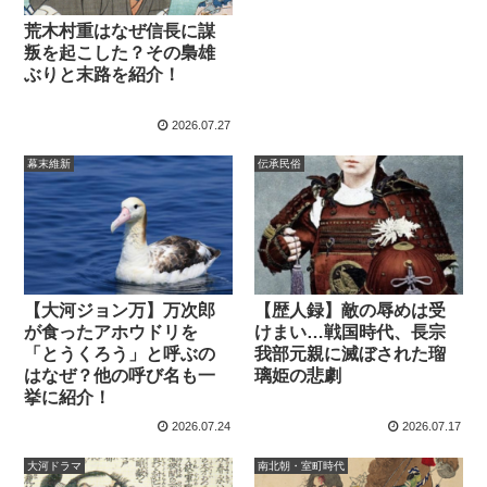
荒木村重はなぜ信長に謀
叛を起こした？その梟雄
ぶりと末路を紹介！
2026.07.27
幕末維新
伝承民俗
【大河ジョン万】万次郎
【歴人録】敵の辱めは受
が食ったアホウドリを
けまい…戦国時代、長宗
「とうくろう」と呼ぶの
我部元親に滅ぼされた瑠
はなぜ？他の呼び名も一
璃姫の悲劇
挙に紹介！
2026.07.24
2026.07.17
大河ドラマ
南北朝・室町時代