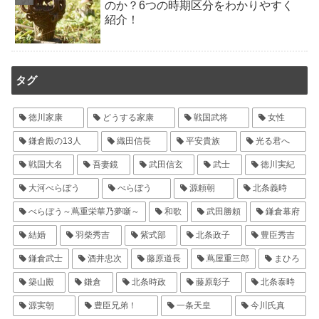
のか？6つの時期区分をわかりやすく
紹介！
タグ
徳川家康
どうする家康
戦国武将
女性
鎌倉殿の13人
織田信長
平安貴族
光る君へ
戦国大名
吾妻鏡
武田信玄
武士
徳川実紀
大河べらぼう
べらぼう
源頼朝
北条義時
べらぼう～蔦重栄華乃夢噺～
和歌
武田勝頼
鎌倉幕府
結婚
羽柴秀吉
紫式部
北条政子
豊臣秀吉
鎌倉武士
酒井忠次
藤原道長
蔦屋重三郎
まひろ
築山殿
鎌倉
北条時政
藤原彰子
北条泰時
源実朝
豊臣兄弟！
一条天皇
今川氏真