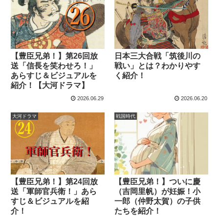
【豊臣兄弟！】第26回放
日本三大合戦「筑後川の
送「信長を笑わせろ！」
戦い」とは？わかりやす
あらすじ＆ビジュアルを
く紹介！
紹介！【大河ドラマ】
2026.06.29
2026.06.20
大河ドラマ
戦国時代
【豊臣兄弟！】第24回放
【豊臣兄弟！】ついに慶
送「軍師官兵衛！」あら
（吉岡里帆）が妊娠！小
すじ＆ビジュアルを紹
一郎（仲野太賀）の子供
介！
たちを紹介！