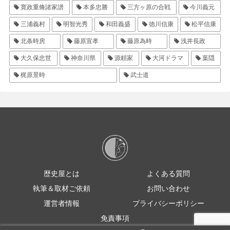
寛政重脩諸家譜
本多忠勝
三方ヶ原の合戦
今川義元
三浦義村
明智光秀
和田義盛
徳川信康
松平信康
北条時房
藤原宣孝
藤原為時
浅井長政
大久保忠世
神奈川県
源頼家
大河ドラマ
葉隠
梶原景時
武士道
歴史屋とは
よくある質問
執筆＆取材ご依頼
お問い合わせ
運営者情報
プライバシーポリシー
免責事項