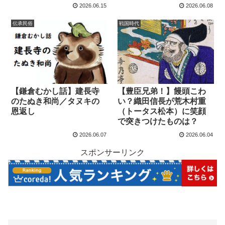
2026.06.15
2026.06.08
伝承民俗
戦国時代
【鎌倉むかし話】建長寺
【豊臣兄弟！】饅頭こわ
のたぬき和尚／タヌキの
い？織田信長が荒木村重
恩返し
（トータス松本）に笑顔
で突きつけたものは？
2026.06.07
2026.06.04
スポンサーリンク