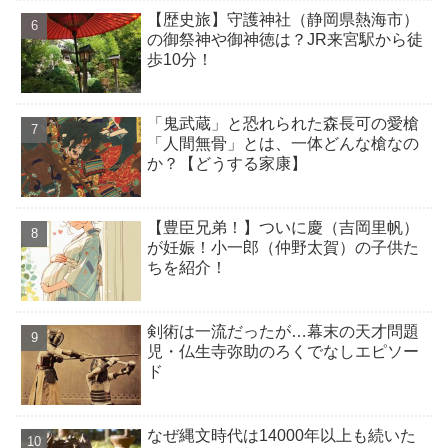
【歴史旅】守護神社（静岡県熱海市）
の御祭神や御神徳は？JR来宮駅から徒
歩10分！
「鬼武蔵」と恐れられた森長可の愛槍
「人間無骨」とは、一体どんな槍なの
か？【どうする家康】
【豊臣兄弟！】ついに慶（吉岡里帆）
が妊娠！小一郎（仲野太賀）の子供た
ちを紹介！
剣術は一流だったが…幕末の天才問題
児・仏生寺弥助のろくでなしエピソー
ド
なぜ縄文時代は14000年以上も続いた