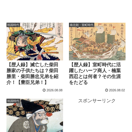
戦国時代
南北朝・室町時代
【歴人録】滅亡した柴田
【歴人録】室町時代に活
勝家の子供たちは？柴田
躍したハーフ商人・楠葉
勝里・柴田勝忠兄弟を紹
西忍とは何者？その生涯
介！【豊臣兄弟！】
をたどる
2026.08.08
2026.08.02
スポンサーリンク
戦国時代