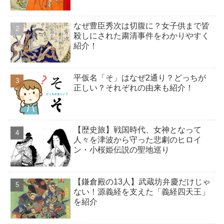
なぜ豊臣秀次は切腹に？女子供まで皆
殺しにされた粛清事件をわかりやすく
紹介！
平仮名「そ」はなぜ2通り？どっちが
正しい？それぞれの由来も紹介！
【歴史旅】戦国時代、女神となって
人々を津波から守った悲劇のヒロイ
ン・小桜姫伝説の聖地巡り
【鎌倉殿の13人】武蔵坊弁慶だけじゃ
ない！源義経を支えた「義経四天王」
を紹介