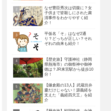
なぜ豊臣秀次は切腹に？女
子供まで皆殺しにされた粛
清事件をわかりやすく紹
介！
平仮名「そ」はなぜ2通
り？どっちが正しい？それ
ぞれの由来も紹介！
【歴史旅】守護神社（静岡
県熱海市）の御祭神や御神
徳は？JR来宮駅から徒歩10
分！
【鎌倉殿の13人】武蔵坊弁
慶だけじゃない！源義経を
支えた「義経四天王」を紹
介
【歴史旅】戦国時代、女神