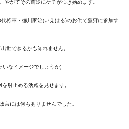
が、やがてその前途にケチがつき始めます。
10代将軍・徳川家治(いえはる)のお供で鷹狩に参加す
て出世できるかも知れません。
たいなイメージでしょうか)
1羽を射止める活躍を見せます。
、政言には何もありませんでした。