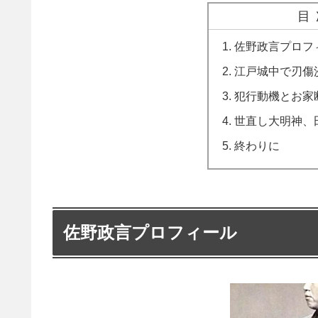
目
佐野政言プロフ
江戸城中で刃傷
犯行動機とお家
世直し大明神、
終わりに
佐野政言プロフィール