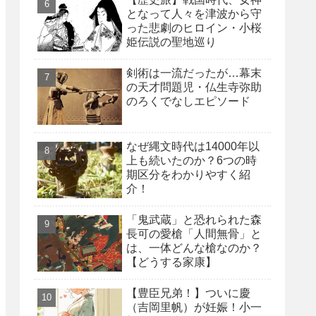
となって人々を津波から守
った悲劇のヒロイン・小桜
姫伝説の聖地巡り
剣術は一流だったが…幕末
の天才問題児・仏生寺弥助
のろくでなしエピソード
なぜ縄文時代は14000年以
上も続いたのか？6つの時
期区分をわかりやすく紹
介！
「鬼武蔵」と恐れられた森
長可の愛槍「人間無骨」と
は、一体どんな槍なのか？
【どうする家康】
【豊臣兄弟！】ついに慶
（吉岡里帆）が妊娠！小一