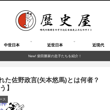
中世日本
近世日本
近現代
New! 柴田勝家の息子たちを紹介！
れた佐野政言(矢本悠馬)とは何者？
う】
ース