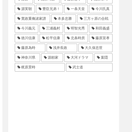
源実朝
豊臣兄弟！
一条天皇
今川氏真
寛政重脩諸家譜
本多忠勝
三方ヶ原の合戦
今川義元
三浦義村
明智光秀
和田義盛
徳川信康
松平信康
北条時房
藤原宣孝
藤原為時
浅井長政
大久保忠世
神奈川県
源頼家
大河ドラマ
葉隠
梶原景時
武士道