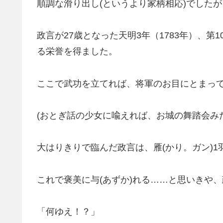
順調な滑り出し(というより家柄相応)でした
政言が27歳となった天明3年（1783年）、第
る栄誉を得ました。
ここで武功を立てれば、将軍のお目にとまっ
(おとぎ話の少女に喩えれば、お城の舞踏会み
大はりきりで臨んだ政言は、雁(かり。ガン)
これで褒美に与(あずか)れる……と思いきや
「何ゆえ！？」