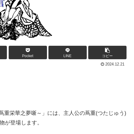
Pocket
LINE
コピー
2024.12.21
う～蔦重栄華之夢噺～」には、主人公の蔦重(つたじゅう)
人物が登場します。