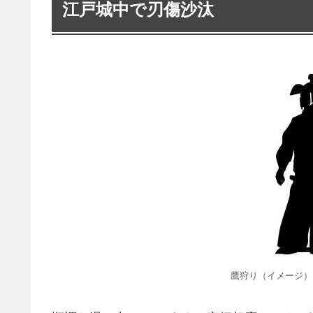
江戸城中で刃傷沙汰
鷹狩り（イメージ）