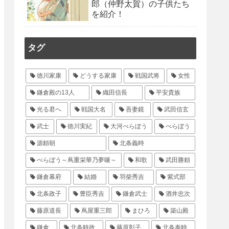
郎（仲野太賀）の子供たち
を紹介！
タグ
徳川家康
どうする家康
戦国武将
女性
鎌倉殿の13人
織田信長
平安貴族
光る君へ
戦国大名
吾妻鏡
武田信玄
武士
徳川実紀
大河べらぼう
べらぼう
源頼朝
北条義時
べらぼう～蔦重栄華乃夢噺～
和歌
武田勝頼
鎌倉幕府
結婚
羽柴秀吉
紫式部
北条政子
豊臣秀吉
鎌倉武士
酒井忠次
藤原道長
蔦屋重三郎
まひろ
築山殿
鎌倉
北条時政
藤原彰子
北条泰時