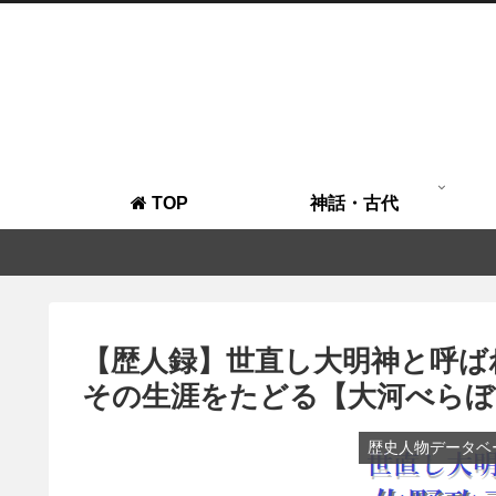
TOP
神話・古代
【歴人録】世直し大明神と呼ば
その生涯をたどる【大河べらぼ
歴史人物データベ