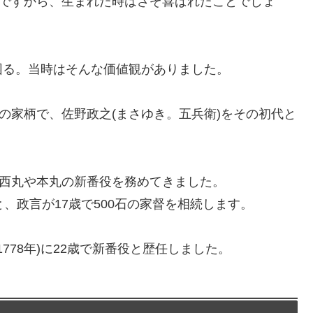
成ですから、生まれた時はさぞ喜ばれたことでしょ
困る。当時はそんな価値観がありました。
の家柄で、佐野政之(まさゆき。五兵衛)をその初代と
城西丸や本丸の新番役を務めてきました。
ると、政言が17歳で500石の家督を相続します。
(1778年)に22歳で新番役と歴任しました。