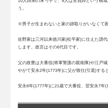
10人姉弟の末っ子で、9人は全員姉という構
う。
※男子が生まれないと家の跡取りがいなくて
佐野家は三河以来徳川家(松平家)に仕えた譜代
します。政言はその6代目です。
父の政豊は大番役(将軍警護の親衛隊)や江戸
やがて安永2年(1773年)に父が致仕(引退)す
安永6年(1777年)に21歳で大番役、翌安永7年