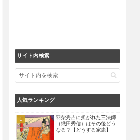
サイト内検索
人気ランキング
羽柴秀吉に担がれた三法師
（織田秀信）はその後どう
なる？【どうする家康】