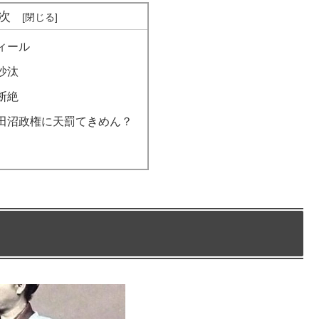
次
ィール
沙汰
断絶
田沼政権に天罰てきめん？