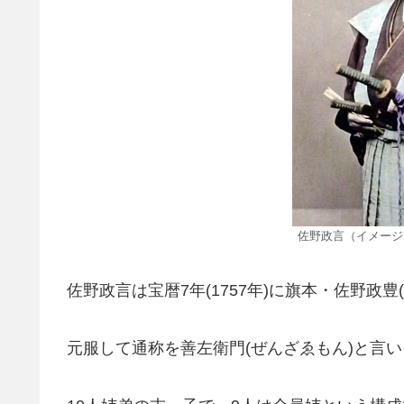
佐野政言（イメージ
佐野政言は宝暦7年(1757年)に旗本・佐野政
元服して通称を善左衛門(ぜんざゑもん)と言