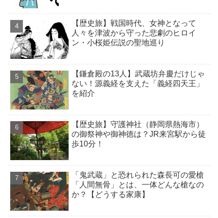
【歴史旅】戦国時代、女神となって
人々を津波から守った悲劇のヒロイ
ン・小桜姫伝説の聖地巡り
【鎌倉殿の13人】武蔵坊弁慶だけじゃ
ない！源義経を支えた「義経四天王」
を紹介
【歴史旅】守護神社（静岡県熱海市）
の御祭神や御神徳は？JR来宮駅から徒
歩10分！
「鬼武蔵」と恐れられた森長可の愛槍
「人間無骨」とは、一体どんな槍なの
か？【どうする家康】