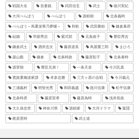
戦国大名
吾妻鏡
武田信玄
武士
徳川実紀
大河べらぼう
べらぼう
源頼朝
北条義時
べらぼう～蔦重栄華乃夢噺～
和歌
武田勝頼
鎌倉幕府
結婚
羽柴秀吉
紫式部
北条政子
豊臣秀吉
鎌倉武士
酒井忠次
藤原道長
蔦屋重三郎
まひろ
築山殿
鎌倉
北条時政
藤原彰子
北条泰時
源実朝
豊臣兄弟！
一条天皇
今川氏真
寛政重脩諸家譜
本多忠勝
三方ヶ原の合戦
今川義元
三浦義村
明智光秀
和田義盛
徳川信康
松平信康
北条時房
藤原宣孝
藤原為時
浅井長政
大久保忠世
神奈川県
源頼家
大河ドラマ
葉隠
梶原景時
武士道