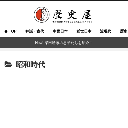
TOP
神話・古代
中世日本
近世日本
近現代
歴史
New! 柴田勝家の息子たちを紹介！
昭和時代