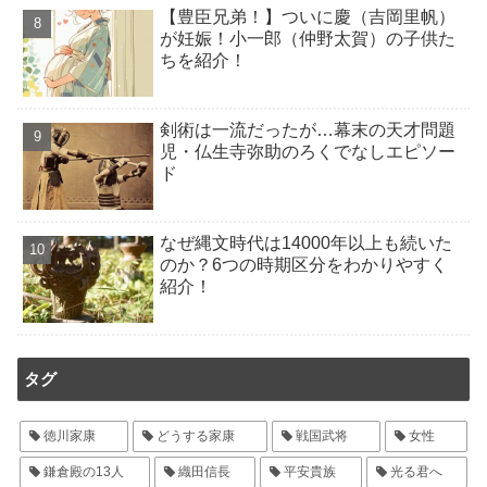
【豊臣兄弟！】ついに慶（吉岡里帆）
が妊娠！小一郎（仲野太賀）の子供た
ちを紹介！
剣術は一流だったが…幕末の天才問題
児・仏生寺弥助のろくでなしエピソー
ド
なぜ縄文時代は14000年以上も続いた
のか？6つの時期区分をわかりやすく
紹介！
タグ
徳川家康
どうする家康
戦国武将
女性
鎌倉殿の13人
織田信長
平安貴族
光る君へ