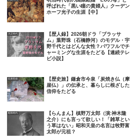
呼ばれた「黒い瞳の貴婦人」クーデン
ホーフ光子の生涯【中】
【歴人録】2026朝ドラ「ブラッサ
大正時代
ム」葉野珠（石橋静河）のモデル・宇
野千代とはどんな女性？パワフルでチ
ャーミングな生涯をたどる【連続テレ
ビ小説】
【歴史旅】鎌倉市今泉「炭焼き仏（摩
伝承民俗
崖仏）」の伝承と、暮らしに根ざした
信仰をたどる
【らんまん】槙野万太郎（演:神木隆
昭和時代
之介）にも言って欲しい！「雑草とい
う草はない」昭和天皇の名言は牧野富
太郎が元祖？