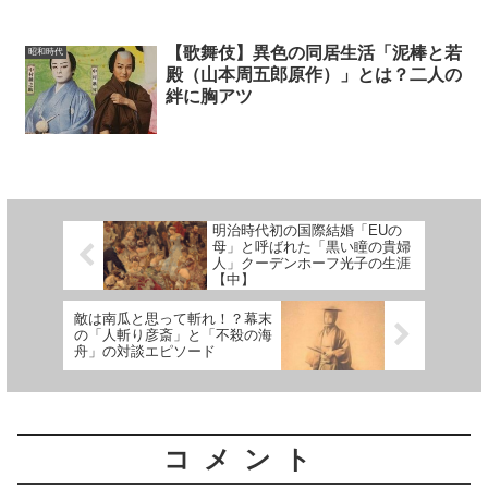
【歌舞伎】異色の同居生活「泥棒と若
昭和時代
殿（山本周五郎原作）」とは？二人の
絆に胸アツ
明治時代初の国際結婚「EUの
母」と呼ばれた「黒い瞳の貴婦
人」クーデンホーフ光子の生涯
【中】
敵は南瓜と思って斬れ！？幕末
の「人斬り彦斎」と「不殺の海
舟」の対談エピソード
コメント