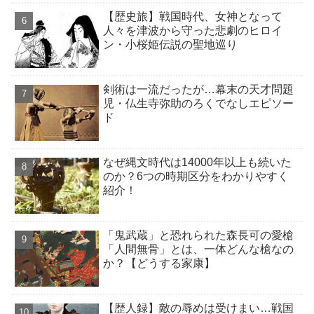
【歴史旅】戦国時代、女神となって
人々を津波から守った悲劇のヒロイ
ン・小桜姫伝説の聖地巡り
剣術は一流だったが…幕末の天才問題
児・仏生寺弥助のろくでなしエピソー
ド
なぜ縄文時代は14000年以上も続いた
のか？6つの時期区分をわかりやすく
紹介！
「鬼武蔵」と恐れられた森長可の愛槍
「人間無骨」とは、一体どんな槍なの
か？【どうする家康】
【歴人録】敵の辱めは受けまい…戦国