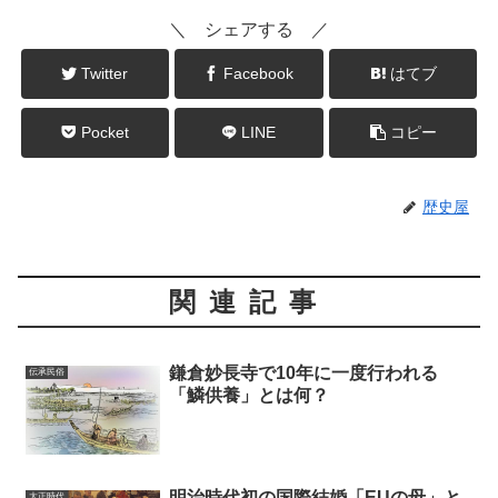
＼ シェアする ／
Twitter
Facebook
はてブ
Pocket
LINE
コピー
歴史屋
関連記事
鎌倉妙長寺で10年に一度行われる
伝承民俗
「鱗供養」とは何？
明治時代初の国際結婚「EUの母」と
大正時代