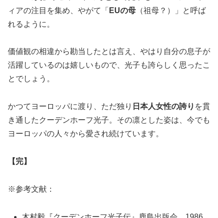
ィアの注目を集め、やがて「
EUの母
（祖母？）」と呼ば
れるように。
価値観の相違から勘当したとは言え、やはり自分の息子が
活躍しているのは嬉しいもので、光子も誇らしく思ったこ
とでしょう。
かつてヨーロッパに渡り、ただ独り
日本人女性の誇り
を貫
き通したクーデンホーフ光子。その凛とした姿は、今でも
ヨーロッパの人々から愛され続けています。
【完】
※参考文献：
木村毅『クーデンホーフ光子伝』鹿島出版会、1986