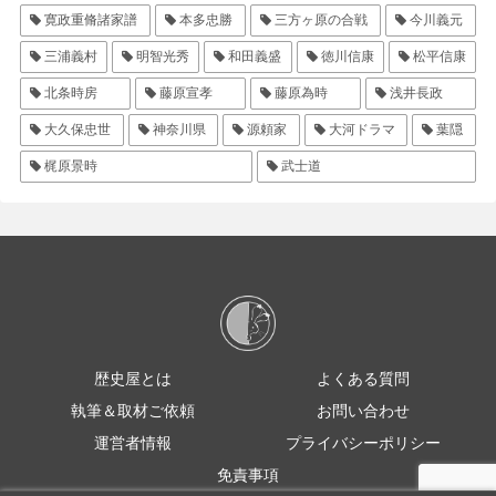
寛政重脩諸家譜
本多忠勝
三方ヶ原の合戦
今川義元
三浦義村
明智光秀
和田義盛
徳川信康
松平信康
北条時房
藤原宣孝
藤原為時
浅井長政
大久保忠世
神奈川県
源頼家
大河ドラマ
葉隠
梶原景時
武士道
歴史屋とは
よくある質問
執筆＆取材ご依頼
お問い合わせ
運営者情報
プライバシーポリシー
免責事項