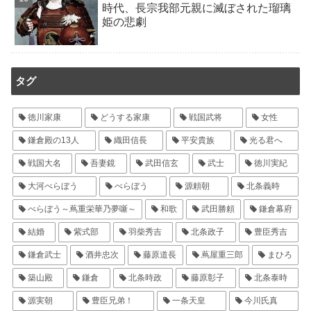
時代、長宗我部元親に滅ぼされた瑠璃
姫の悲劇
タグ
徳川家康
どうする家康
戦国武将
女性
鎌倉殿の13人
織田信長
平安貴族
光る君へ
戦国大名
吾妻鏡
武田信玄
武士
徳川実紀
大河べらぼう
べらぼう
源頼朝
北条義時
べらぼう～蔦重栄華乃夢噺～
和歌
武田勝頼
鎌倉幕府
結婚
紫式部
羽柴秀吉
北条政子
豊臣秀吉
鎌倉武士
酒井忠次
藤原道長
蔦屋重三郎
まひろ
築山殿
鎌倉
北条時政
藤原彰子
北条泰時
源実朝
豊臣兄弟！
一条天皇
今川氏真