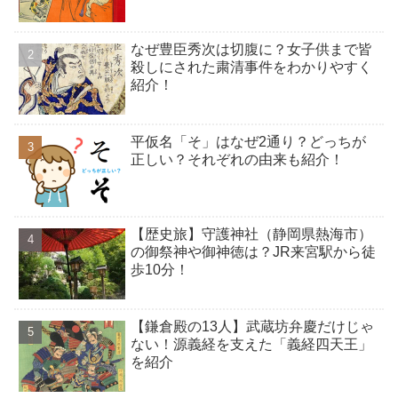
なぜ豊臣秀次は切腹に？女子供まで皆
殺しにされた粛清事件をわかりやすく
紹介！
平仮名「そ」はなぜ2通り？どっちが
正しい？それぞれの由来も紹介！
【歴史旅】守護神社（静岡県熱海市）
の御祭神や御神徳は？JR来宮駅から徒
歩10分！
【鎌倉殿の13人】武蔵坊弁慶だけじゃ
ない！源義経を支えた「義経四天王」
を紹介