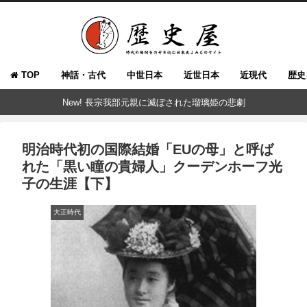
TOP
神話・古代
中世日本
近世日本
近現代
歴史
New! 長宗我部元親に滅ぼされた瑠璃姫の悲劇
明治時代初の国際結婚「EUの母」と呼ば
れた「黒い瞳の貴婦人」クーデンホーフ光
子の生涯【下】
大正時代