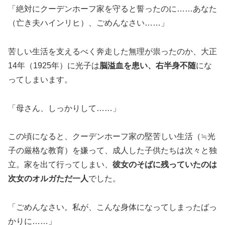
「絶対にクーデンホーフ家を守ると誓ったのに……あなた
（亡き夫ハインリヒ）、ごめんなさい……」
苦しい生活を支えるべく奔走した無理が祟ったのか、大正
14年（1925年）に光子は
脳溢血を患い、右半身不随
にな
ってしまいます。
「母さん、しっかりして……」
この頃になると、クーデンホーフ家の堅苦しい生活（≒光
子の厳格な教育）を嫌って、成人した子供たちは次々と独
立。家を出て行ってしまい、
彼女のそばに残っていたのは
次女のオルガただ一人
でした。
「ごめんなさい。私が、こんな身体になってしまったばっ
かりに……」