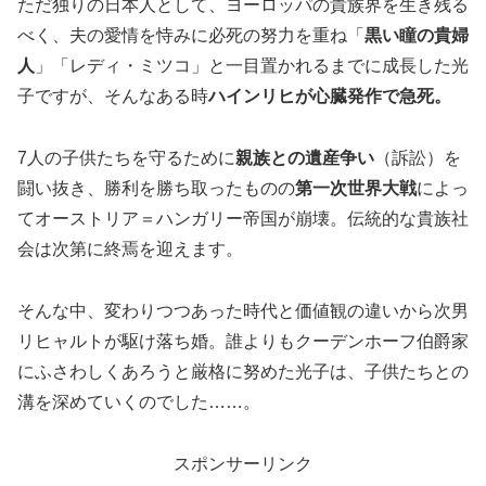
ただ独りの日本人として、ヨーロッパの貴族界を生き残る
べく、夫の愛情を恃みに必死の努力を重ね「
黒い瞳の貴婦
人
」「レディ・ミツコ」と一目置かれるまでに成長した光
子ですが、そんなある時
ハインリヒが心臓発作で急死。
7人の子供たちを守るために
親族との遺産争い
（訴訟）を
闘い抜き、勝利を勝ち取ったものの
第一次世界大戦
によっ
てオーストリア＝ハンガリー帝国が崩壊。伝統的な貴族社
会は次第に終焉を迎えます。
そんな中、変わりつつあった時代と価値観の違いから次男
リヒャルトが駆け落ち婚。誰よりもクーデンホーフ伯爵家
にふさわしくあろうと厳格に努めた光子は、子供たちとの
溝を深めていくのでした……。
スポンサーリンク