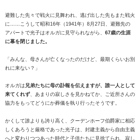
避難した先々で戦火に見舞われ、逃げ出した先もまた戦火
に……こうして昭和16年（1941年）8月27日、避難先の
アパートで光子はオルガに見守られながら、
67歳の生涯
に幕を閉じました。
「みんな、母さんが亡くなったのだけど、最期くらいお別
れに来ない？」
オルガは
兄弟たちに母の訃報を伝えますが、誰一人として
来てくれず
、あまりの寂しさを見かねてか、ご近所さんの
協力をもってどうにか葬儀を執り行ったそうです。
かくして誰よりも誇り高く、クーデンホーフ伯爵家に相応
しくあろうと厳格であった光子は、封建主義から自由主義
へと変わりつつあった時代と子供たちに見捨てられ、寂し