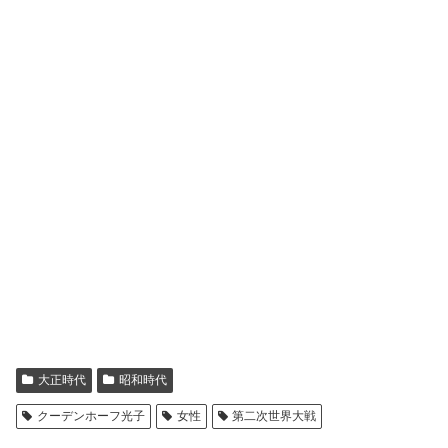
大正時代
昭和時代
クーデンホーフ光子
女性
第二次世界大戦