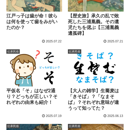
江戸っ子は歯が命！彼ら
【歴史旅】承久の乱で敗
は何を使って歯をみがい
死した三浦胤義。その遺
たのか？
児たちを偲ぶ【三浦胤義
遺孤碑】
2025.07.22
2025.07.21
伝承民俗
伝承民俗
平仮名「そ」はなぜ2通
【大人の雑学】生蕎麦は
り？どっちが正しい？そ
「きそば」？「なまそ
れぞれの由来も紹介！
ば」？それぞれ意味が違
うって知ってた？
2025.07.19
2025.06.13
伝承民俗
伝承民俗