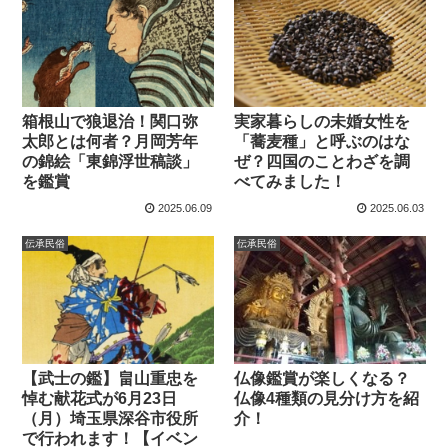
箱根山で狼退治！関口弥
実家暮らしの未婚女性を
太郎とは何者？月岡芳年
「蕎麦種」と呼ぶのはな
の錦絵「東錦浮世稿談」
ぜ？四国のことわざを調
を鑑賞
べてみました！
2025.06.09
2025.06.03
伝承民俗
伝承民俗
【武士の鑑】畠山重忠を
仏像鑑賞が楽しくなる？
悼む献花式が6月23日
仏像4種類の見分け方を紹
（月）埼玉県深谷市役所
介！
で行われます！【イベン