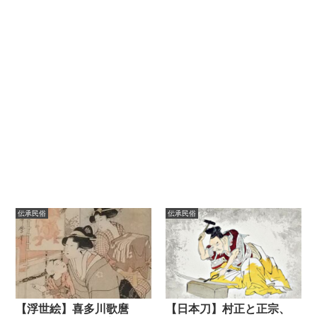
伝承民俗
伝承民俗
【浮世絵】喜多川歌麿
【日本刀】村正と正宗、