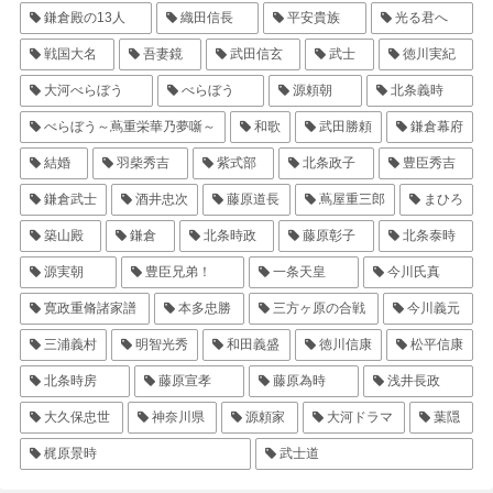
鎌倉殿の13人
織田信長
平安貴族
光る君へ
戦国大名
吾妻鏡
武田信玄
武士
徳川実紀
大河べらぼう
べらぼう
源頼朝
北条義時
べらぼう～蔦重栄華乃夢噺～
和歌
武田勝頼
鎌倉幕府
結婚
羽柴秀吉
紫式部
北条政子
豊臣秀吉
鎌倉武士
酒井忠次
藤原道長
蔦屋重三郎
まひろ
築山殿
鎌倉
北条時政
藤原彰子
北条泰時
源実朝
豊臣兄弟！
一条天皇
今川氏真
寛政重脩諸家譜
本多忠勝
三方ヶ原の合戦
今川義元
三浦義村
明智光秀
和田義盛
徳川信康
松平信康
北条時房
藤原宣孝
藤原為時
浅井長政
大久保忠世
神奈川県
源頼家
大河ドラマ
葉隠
梶原景時
武士道