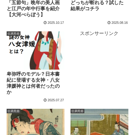
「五節句」晩年の美人画
どっちが斬れる？試した
と江戸の年中行事を紹介
結果がコチラ
【大河べらぼう】
2025.10.17
2025.08.16
スポンサーリンク
伝承民俗
卑弥呼のモデル？日本書
紀に登場する女神・八女
津媛神とは何者だったの
か
2025.07.27
伝承民俗
伝承民俗