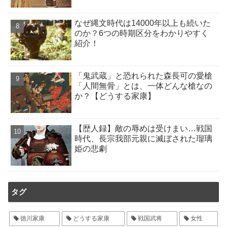
なぜ縄文時代は14000年以上も続いた
のか？6つの時期区分をわかりやすく
紹介！
「鬼武蔵」と恐れられた森長可の愛槍
「人間無骨」とは、一体どんな槍なの
か？【どうする家康】
【歴人録】敵の辱めは受けまい…戦国
時代、長宗我部元親に滅ぼされた瑠璃
姫の悲劇
タグ
徳川家康
どうする家康
戦国武将
女性