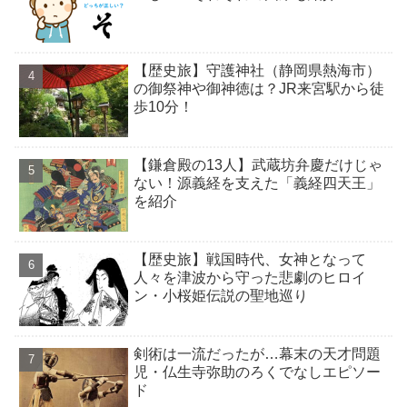
【歴史旅】守護神社（静岡県熱海市）
の御祭神や御神徳は？JR来宮駅から徒
歩10分！
【鎌倉殿の13人】武蔵坊弁慶だけじゃ
ない！源義経を支えた「義経四天王」
を紹介
【歴史旅】戦国時代、女神となって
人々を津波から守った悲劇のヒロイ
ン・小桜姫伝説の聖地巡り
剣術は一流だったが…幕末の天才問題
児・仏生寺弥助のろくでなしエピソー
ド