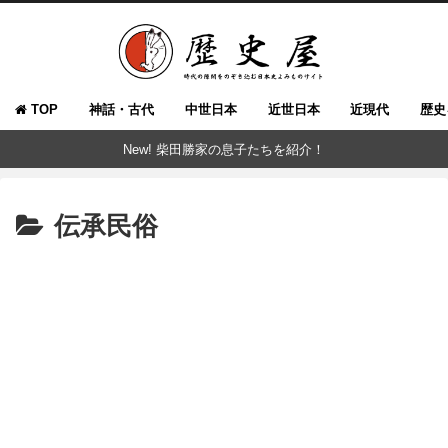
TOP
神話・古代
中世日本
近世日本
近現代
歴史
New! 柴田勝家の息子たちを紹介！
伝承民俗