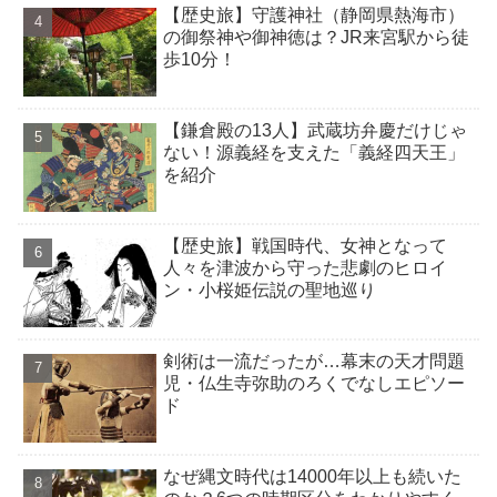
【歴史旅】守護神社（静岡県熱海市）
の御祭神や御神徳は？JR来宮駅から徒
歩10分！
【鎌倉殿の13人】武蔵坊弁慶だけじゃ
ない！源義経を支えた「義経四天王」
を紹介
【歴史旅】戦国時代、女神となって
人々を津波から守った悲劇のヒロイ
ン・小桜姫伝説の聖地巡り
剣術は一流だったが…幕末の天才問題
児・仏生寺弥助のろくでなしエピソー
ド
なぜ縄文時代は14000年以上も続いた