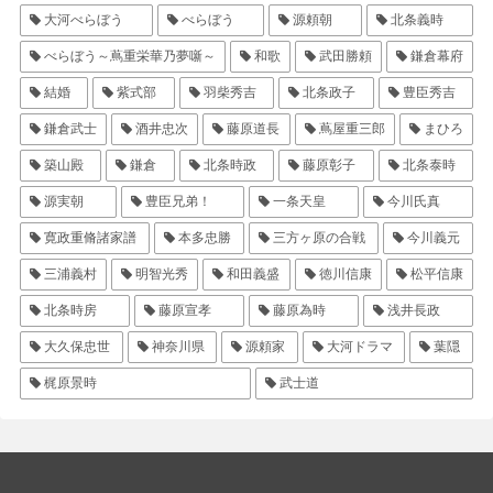
大河べらぼう
べらぼう
源頼朝
北条義時
べらぼう～蔦重栄華乃夢噺～
和歌
武田勝頼
鎌倉幕府
結婚
紫式部
羽柴秀吉
北条政子
豊臣秀吉
鎌倉武士
酒井忠次
藤原道長
蔦屋重三郎
まひろ
築山殿
鎌倉
北条時政
藤原彰子
北条泰時
源実朝
豊臣兄弟！
一条天皇
今川氏真
寛政重脩諸家譜
本多忠勝
三方ヶ原の合戦
今川義元
三浦義村
明智光秀
和田義盛
徳川信康
松平信康
北条時房
藤原宣孝
藤原為時
浅井長政
大久保忠世
神奈川県
源頼家
大河ドラマ
葉隠
梶原景時
武士道