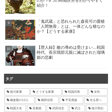
のか？6つの時期区分をわかりやすく
紹介！
「鬼武蔵」と恐れられた森長可の愛槍
「人間無骨」とは、一体どんな槍なの
か？【どうする家康】
【歴人録】敵の辱めは受けまい…戦国
時代、長宗我部元親に滅ぼされた瑠璃
姫の悲劇
タグ
徳川家康
どうする家康
戦国武将
女性
鎌倉殿の13人
織田信長
平安貴族
光る君へ
戦国大名
吾妻鏡
武田信玄
武士
徳川実紀