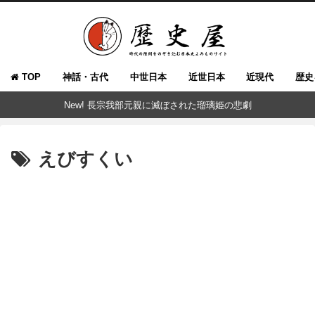
TOP
神話・古代
中世日本
近世日本
近現代
歴史
New! 長宗我部元親に滅ぼされた瑠璃姫の悲劇
えびすくい