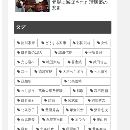
元親に滅ぼされた瑠璃姫の
悲劇
タグ
徳川家康
どうする家康
戦国武将
女性
鎌倉殿の13人
織田信長
平安貴族
光る君へ
戦国大名
吾妻鏡
武田信玄
武士
徳川実紀
大河べらぼう
べらぼう
源頼朝
北条義時
べらぼう～蔦重栄華乃夢噺～
和歌
武田勝頼
鎌倉幕府
結婚
紫式部
羽柴秀吉
北条政子
豊臣秀吉
鎌倉武士
酒井忠次
藤原道長
蔦屋重三郎
まひろ
築山殿
鎌倉
北条時政
藤原彰子
北条泰時