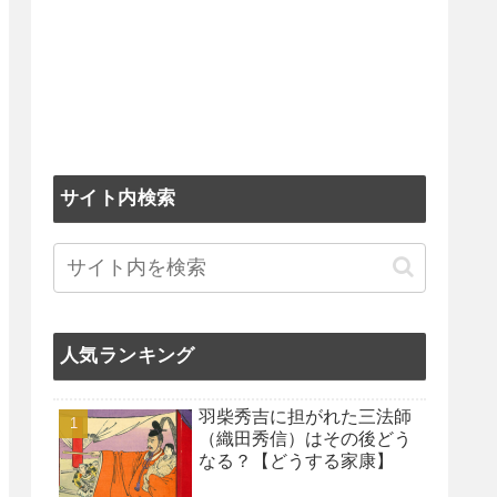
サイト内検索
人気ランキング
羽柴秀吉に担がれた三法師
（織田秀信）はその後どう
なる？【どうする家康】