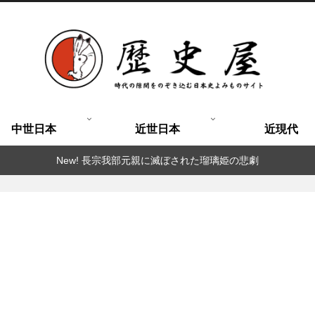
中世日本
近世日本
近現代
New! 長宗我部元親に滅ぼされた瑠璃姫の悲劇