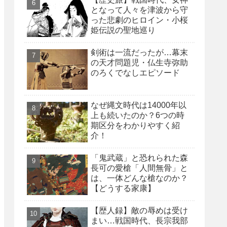
となって人々を津波から守
った悲劇のヒロイン・小桜
姫伝説の聖地巡り
剣術は一流だったが…幕末
の天才問題児・仏生寺弥助
のろくでなしエピソード
なぜ縄文時代は14000年以
上も続いたのか？6つの時
期区分をわかりやすく紹
介！
「鬼武蔵」と恐れられた森
長可の愛槍「人間無骨」と
は、一体どんな槍なのか？
【どうする家康】
【歴人録】敵の辱めは受け
まい…戦国時代、長宗我部