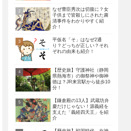
なぜ豊臣秀次は切腹に？女
子供まで皆殺しにされた粛
清事件をわかりやすく紹
介！
平仮名「そ」はなぜ2通
り？どっちが正しい？それ
ぞれの由来も紹介！
【歴史旅】守護神社（静岡
県熱海市）の御祭神や御神
徳は？JR来宮駅から徒歩10
分！
【鎌倉殿の13人】武蔵坊弁
慶だけじゃない！源義経を
支えた「義経四天王」を紹
介
【歴史旅】戦国時代、女神