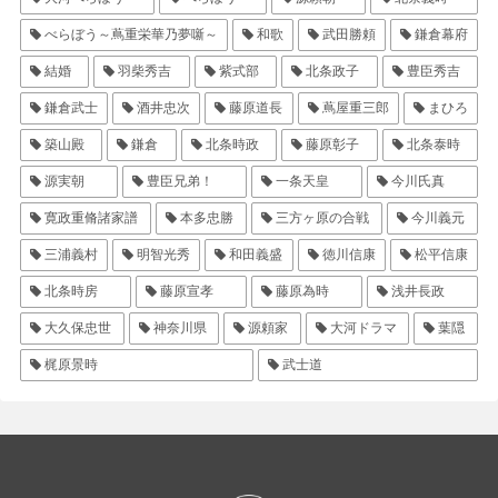
べらぼう～蔦重栄華乃夢噺～
和歌
武田勝頼
鎌倉幕府
結婚
羽柴秀吉
紫式部
北条政子
豊臣秀吉
鎌倉武士
酒井忠次
藤原道長
蔦屋重三郎
まひろ
築山殿
鎌倉
北条時政
藤原彰子
北条泰時
源実朝
豊臣兄弟！
一条天皇
今川氏真
寛政重脩諸家譜
本多忠勝
三方ヶ原の合戦
今川義元
三浦義村
明智光秀
和田義盛
徳川信康
松平信康
北条時房
藤原宣孝
藤原為時
浅井長政
大久保忠世
神奈川県
源頼家
大河ドラマ
葉隠
梶原景時
武士道