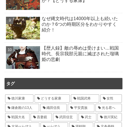
か？【どうする家康】
なぜ縄文時代は14000年以上も続いた
のか？6つの時期区分をわかりやすく
紹介！
【歴人録】敵の辱めは受けまい…戦国
時代、長宗我部元親に滅ぼされた瑠璃
姫の悲劇
タグ
徳川家康
どうする家康
戦国武将
女性
鎌倉殿の13人
織田信長
平安貴族
光る君へ
戦国大名
吾妻鏡
武田信玄
武士
徳川実紀
大河べらぼう
べらぼう
源頼朝
北条義時