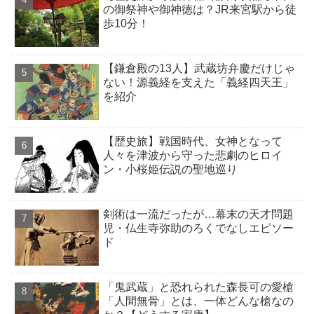
の御祭神や御神徳は？JR来宮駅から徒
歩10分！
【鎌倉殿の13人】武蔵坊弁慶だけじゃ
ない！源義経を支えた「義経四天王」
を紹介
【歴史旅】戦国時代、女神となって
人々を津波から守った悲劇のヒロイ
ン・小桜姫伝説の聖地巡り
剣術は一流だったが…幕末の天才問題
児・仏生寺弥助のろくでなしエピソー
ド
「鬼武蔵」と恐れられた森長可の愛槍
「人間無骨」とは、一体どんな槍なの