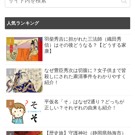
人気ランキング
羽柴秀吉に担がれた三法師（織田秀
信）はその後どうなる？【どうする家
康】
なぜ豊臣秀次は切腹に？女子供まで皆
殺しにされた粛清事件をわかりやすく
紹介！
平仮名「そ」はなぜ2通り？どっちが
正しい？それぞれの由来も紹介！
【歴史旅】守護神社（静岡県熱海市）