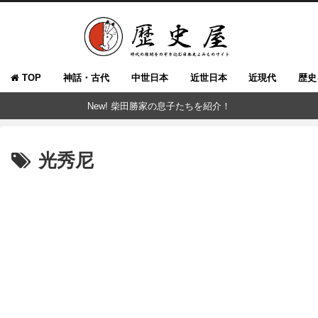
TOP
神話・古代
中世日本
近世日本
近現代
歴史
New! 柴田勝家の息子たちを紹介！
光秀尼