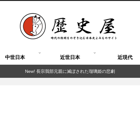
中世日本
近世日本
近現代
New! 長宗我部元親に滅ぼされた瑠璃姫の悲劇