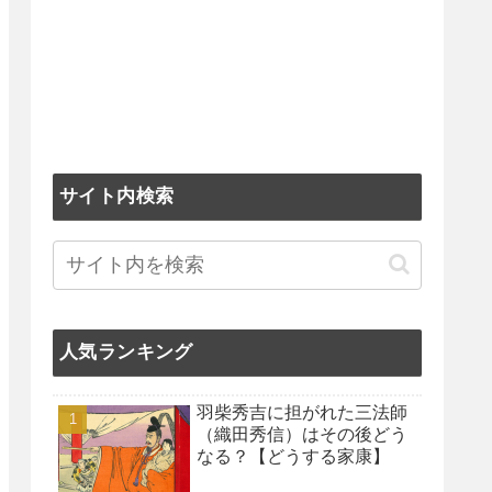
サイト内検索
人気ランキング
羽柴秀吉に担がれた三法師
（織田秀信）はその後どう
なる？【どうする家康】