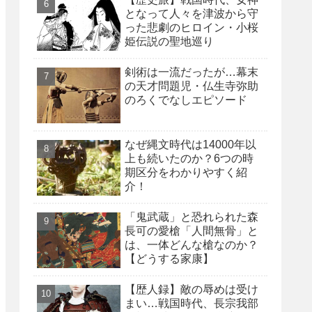
となって人々を津波から守
った悲劇のヒロイン・小桜
姫伝説の聖地巡り
剣術は一流だったが…幕末
の天才問題児・仏生寺弥助
のろくでなしエピソード
なぜ縄文時代は14000年以
上も続いたのか？6つの時
期区分をわかりやすく紹
介！
「鬼武蔵」と恐れられた森
長可の愛槍「人間無骨」と
は、一体どんな槍なのか？
【どうする家康】
【歴人録】敵の辱めは受け
まい…戦国時代、長宗我部