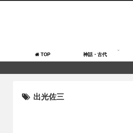
TOP
神話・古代
出光佐三