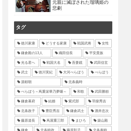
元親に滅ぼされた瑠璃姫の
悲劇
タグ
徳川家康
どうする家康
戦国武将
女性
鎌倉殿の13人
織田信長
平安貴族
光る君へ
戦国大名
吾妻鏡
武田信玄
武士
徳川実紀
大河べらぼう
べらぼう
源頼朝
北条義時
べらぼう～蔦重栄華乃夢噺～
和歌
武田勝頼
鎌倉幕府
結婚
紫式部
羽柴秀吉
北条政子
豊臣秀吉
鎌倉武士
酒井忠次
藤原道長
蔦屋重三郎
まひろ
築山殿
鎌倉
北条時政
藤原彰子
北条泰時