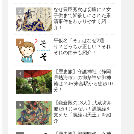
なぜ豊臣秀次は切腹に？女
子供まで皆殺しにされた粛
清事件をわかりやすく紹
介！
平仮名「そ」はなぜ2通
り？どっちが正しい？それ
ぞれの由来も紹介！
【歴史旅】守護神社（静岡
県熱海市）の御祭神や御神
徳は？JR来宮駅から徒歩10
分！
【鎌倉殿の13人】武蔵坊弁
慶だけじゃない！源義経を
支えた「義経四天王」を紹
介
【歴史旅】戦国時代、女神