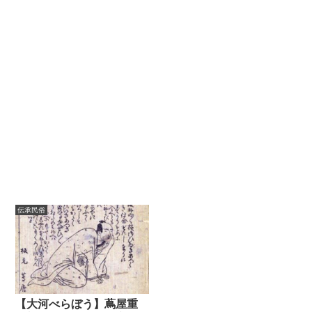
伝承民俗
【大河べらぼう】蔦屋重