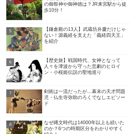
の御祭神や御神徳は？JR来宮駅から徒
歩10分！
【鎌倉殿の13人】武蔵坊弁慶だけじゃ
ない！源義経を支えた「義経四天王」
を紹介
【歴史旅】戦国時代、女神となって
人々を津波から守った悲劇のヒロイ
ン・小桜姫伝説の聖地巡り
剣術は一流だったが…幕末の天才問題
児・仏生寺弥助のろくでなしエピソー
ド
なぜ縄文時代は14000年以上も続いた
のか？6つの時期区分をわかりやすく