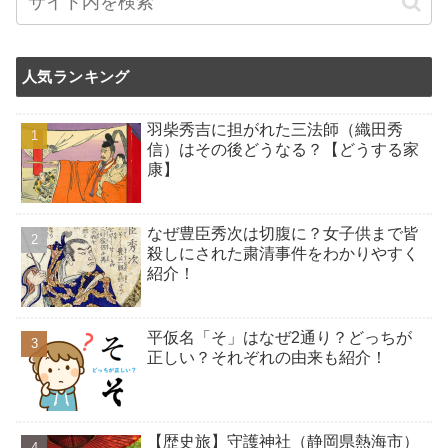
人気ランキング
羽柴秀吉に担がれた三法師（織田秀
信）はその後どうなる？【どうする家
康】
なぜ豊臣秀次は切腹に？女子供まで皆
殺しにされた粛清事件をわかりやすく
紹介！
平仮名「そ」はなぜ2通り？どっちが
正しい？それぞれの由来も紹介！
【歴史旅】守護神社（静岡県熱海市）