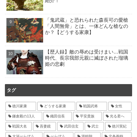
紹介！
「鬼武蔵」と恐れられた森長可の愛槍
「人間無骨」とは、一体どんな槍なの
か？【どうする家康】
【歴人録】敵の辱めは受けまい…戦国
時代、長宗我部元親に滅ぼされた瑠璃
姫の悲劇
タグ
徳川家康
どうする家康
戦国武将
女性
鎌倉殿の13人
織田信長
平安貴族
光る君へ
戦国大名
吾妻鏡
武田信玄
武士
徳川実紀
大河べらぼう
べらぼう
源頼朝
北条義時