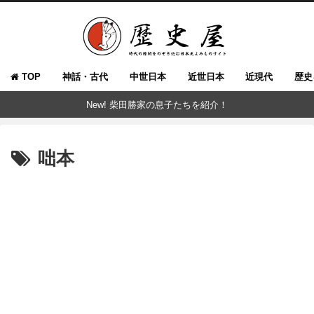
TOP
神話・古代
中世日本
近世日本
近現代
歴史
New! 柴田勝家の息子たちを紹介！
咄本