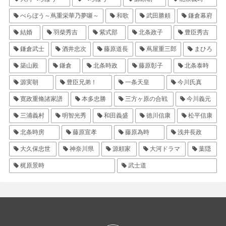
べらぼう～蔦重栄華乃夢噺～
和歌
武田勝頼
鎌倉幕府
結婚
羽柴秀吉
紫式部
北条政子
豊臣秀吉
鎌倉武士
酒井忠次
藤原道長
蔦屋重三郎
まひろ
築山殿
鎌倉
北条時政
藤原彰子
北条泰時
源実朝
豊臣兄弟！
一条天皇
今川氏真
寛政重脩諸家譜
本多忠勝
三方ヶ原の合戦
今川義元
三浦義村
明智光秀
和田義盛
徳川信康
松平信康
北条時房
藤原宣孝
藤原為時
浅井長政
大久保忠世
神奈川県
源頼家
大河ドラマ
葉隠
梶原景時
武士道