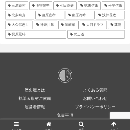
三浦義村
明智光秀
和田義盛
徳川信康
松平信康
北条時房
藤原宣孝
藤原為時
浅井長政
大久保忠世
神奈川県
源頼家
大河ドラマ
葉隠
梶原景時
武士道
歴史屋とは
よくある質問
執筆＆取材ご依頼
お問い合わせ
運営者情報
プライバシーポリシー
免責事項
© 2021 rekishiya
メニュー
ホーム
検索
トップ