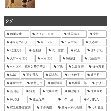
タグ
徳川家康
どうする家康
戦国武将
女性
鎌倉殿の13人
織田信長
平安貴族
光る君へ
戦国大名
吾妻鏡
武田信玄
武士
徳川実紀
大河べらぼう
べらぼう
源頼朝
北条義時
べらぼう～蔦重栄華乃夢噺～
和歌
武田勝頼
鎌倉幕府
結婚
羽柴秀吉
紫式部
北条政子
豊臣秀吉
鎌倉武士
酒井忠次
藤原道長
蔦屋重三郎
まひろ
築山殿
鎌倉
北条時政
藤原彰子
北条泰時
源実朝
豊臣兄弟！
一条天皇
今川氏真
寛政重脩諸家譜
本多忠勝
三方ヶ原の合戦
今川義元