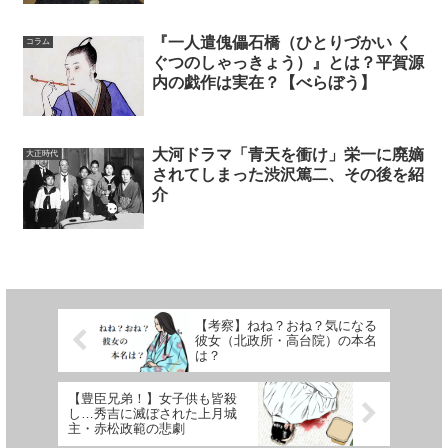
『一人遣傀儡石橋（ひとりづかい く
コラム
ぐつのしゃっきょう）』とは？平賀源
内の戯作は実在？【べらぼう】
大河ドラマ「青天を衝け」栄一に廃嫡
大正時代
されてしまった渋沢篤二、その後を紹
介
【考察】ねね？おね？気になる
彼女（北政所・高台院）の本名
は？
【豊臣兄弟！】女子供も皆殺
し…秀吉に滅ぼされた上月城
主・赤松政範の悲劇