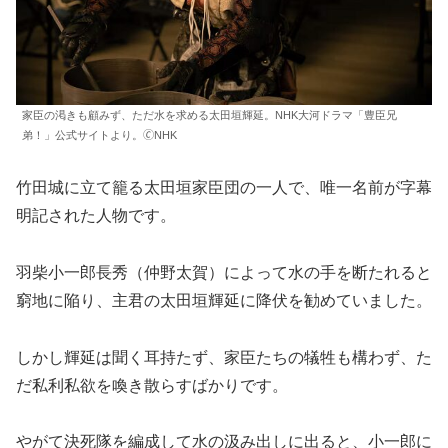
家臣の渇きも顧みず、ただ水を求める太田垣輝延。NHK大河ドラマ「豊臣兄
弟！」公式サイトより。🄫NHK
竹田城に立て籠る太田垣家臣団の一人で、唯一名前が字幕
明記された人物です。
羽柴小一郎長秀（仲野太賀）によって水の手を断たれると
窮地に陥り、主君の太田垣輝延に降伏を勧めていました。
しかし輝延は聞く耳持たず、家臣たちの犠牲も構わず、た
だ私利私欲を喚き散らすばかりです。
やがて決死隊を編成して水の汲み出しに出ると、小一郎に