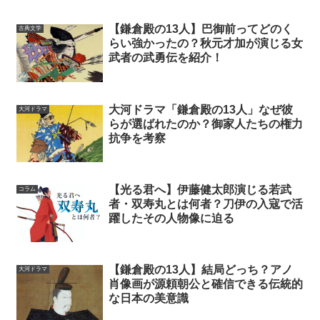
【鎌倉殿の13人】巴御前ってどのく
古典文学
らい強かったの？秋元才加が演じる女
武者の武勇伝を紹介！
大河ドラマ「鎌倉殿の13人」なぜ彼
大河ドラマ
らが選ばれたのか？御家人たちの権力
抗争を考察
【光る君へ】伊藤健太郎演じる若武
コラム
者・双寿丸とは何者？刀伊の入寇で活
躍したその人物像に迫る
【鎌倉殿の13人】結局どっち？アノ
大河ドラマ
肖像画が源頼朝公と確信できる伝統的
な日本の美意識