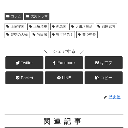
コラム
大河ドラマ
上垣守国
上垣清重
但馬国
太田垣輝延
戦国武将
架空の人物
竹田城
豊臣兄弟！
豊臣秀長
＼ シェアする ／
Twitter
Facebook
はてブ
Pocket
LINE
コピー
歴史屋
関連記事