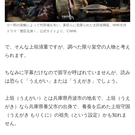
小一郎の策略によって竹田城を失い、家臣らに見限られた太田垣輝延。NHK大河
ドラマ「豊臣兄弟！」公式サイトより。🄫NHK
で、そんな上垣清重ですが、調べた限り架空の人物と考え
られます。
ちなみに字幕だけなので苗字が呼ばれていませんが、読み
は恐らく「うえがい」または「うえがき」でしょう。
上垣（うえがい）とは兵庫県丹波市の地名で、上垣（うえ
がき）なら兵庫県養父市の出身で、養蚕を広めた上垣守国
（うえがき もりくに）の祖先（という設定）かも知れま
せん。