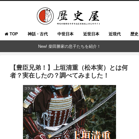
TOP
神話・古代
中世日本
近世日本
近現代
歴史
New! 柴田勝家の息子たちを紹介！
【豊臣兄弟！】上垣清重（松本実）とは何
者？実在したの？調べてみました！
コラム