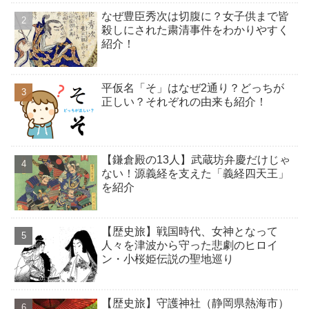
なぜ豊臣秀次は切腹に？女子供まで皆
殺しにされた粛清事件をわかりやすく
紹介！
平仮名「そ」はなぜ2通り？どっちが
正しい？それぞれの由来も紹介！
【鎌倉殿の13人】武蔵坊弁慶だけじゃ
ない！源義経を支えた「義経四天王」
を紹介
【歴史旅】戦国時代、女神となって
人々を津波から守った悲劇のヒロイ
ン・小桜姫伝説の聖地巡り
【歴史旅】守護神社（静岡県熱海市）