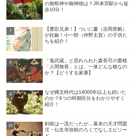
の御祭神や御神徳は？JR来宮駅から徒
歩10分！
【豊臣兄弟！】ついに慶（吉岡里帆）
が妊娠！小一郎（仲野太賀）の子供た
ちを紹介！
「鬼武蔵」と恐れられた森長可の愛槍
「人間無骨」とは、一体どんな槍なの
か？【どうする家康】
なぜ縄文時代は14000年以上も続いた
のか？6つの時期区分をわかりやすく
紹介！
剣術は一流だったが…幕末の天才問題
児・仏生寺弥助のろくでなしエピソー
ド