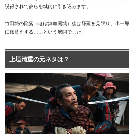
説得されて彼らを城内に引き込みます。
竹田城の陥落（ほぼ無血開城）後は輝延を見限り、小一郎
に鞍替えする……という展開でした。
上垣清重の元ネタは？