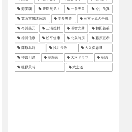
源実朝
豊臣兄弟！
一条天皇
今川氏真
寛政重脩諸家譜
本多忠勝
三方ヶ原の合戦
今川義元
三浦義村
明智光秀
和田義盛
徳川信康
松平信康
北条時房
藤原宣孝
藤原為時
浅井長政
大久保忠世
神奈川県
源頼家
大河ドラマ
葉隠
梶原景時
武士道