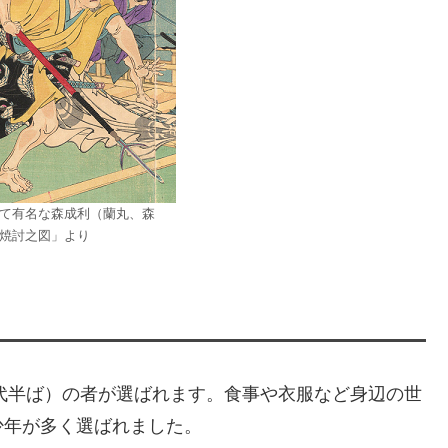
て有名な森成利（蘭丸、森
焼討之図」より
0代半ば）の者が選ばれます。食事や衣服など身辺の世
少年が多く選ばれました。