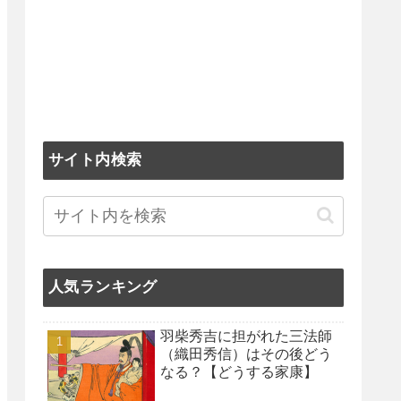
サイト内検索
人気ランキング
羽柴秀吉に担がれた三法師
（織田秀信）はその後どう
なる？【どうする家康】