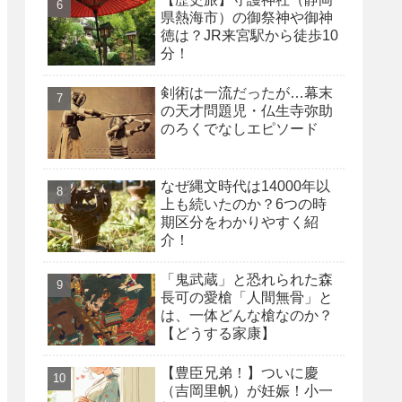
県熱海市）の御祭神や御神
徳は？JR来宮駅から徒歩10
分！
剣術は一流だったが…幕末
の天才問題児・仏生寺弥助
のろくでなしエピソード
なぜ縄文時代は14000年以
上も続いたのか？6つの時
期区分をわかりやすく紹
介！
「鬼武蔵」と恐れられた森
長可の愛槍「人間無骨」と
は、一体どんな槍なのか？
【どうする家康】
【豊臣兄弟！】ついに慶
（吉岡里帆）が妊娠！小一