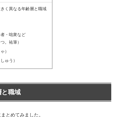
大きく異なる年齢層と職域
奏者・咄衆など
ひつ。祐筆）
じゃ）
ししゅう）
層と職域
にまとめてみました。