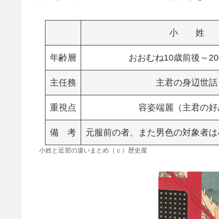
小 姓
年齢層
おおむね10歳前後～2
主任務
主君の身辺世話
重視点
容姿端麗（主君の好
備 考
元服前の者、また男色の対象者は
小姓と近習の違いまとめ（ｃ）歴史屋