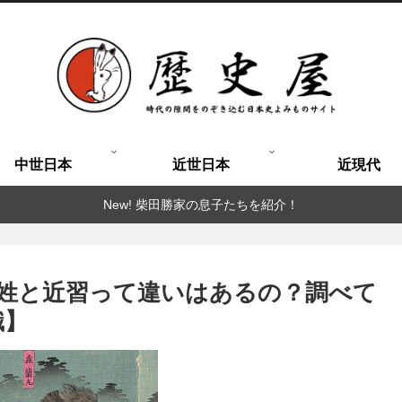
中世日本
近世日本
近現代
New! 柴田勝家の息子たちを紹介！
姓と近習って違いはあるの？調べて
識】