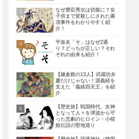
なぜ豊臣秀次は切腹に？女
子供まで皆殺しにされた粛
清事件をわかりやすく紹
介！
平仮名「そ」はなぜ2通
り？どっちが正しい？それ
ぞれの由来も紹介！
【鎌倉殿の13人】武蔵坊弁
慶だけじゃない！源義経を
支えた「義経四天王」を紹
介
【歴史旅】戦国時代、女神
となって人々を津波から守
った悲劇のヒロイン・小桜
姫伝説の聖地巡り
【歴史旅】守護神社（静岡