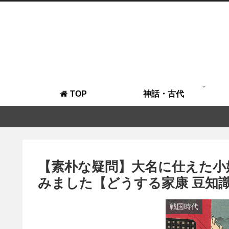
TOP
神話・古代
【素朴な疑問】大名に仕えた小
みました【どうする家康 豆知
戦国時代