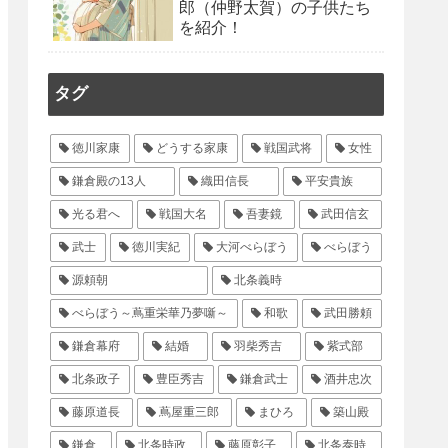
郎（仲野太賀）の子供たち
を紹介！
タグ
徳川家康
どうする家康
戦国武将
女性
鎌倉殿の13人
織田信長
平安貴族
光る君へ
戦国大名
吾妻鏡
武田信玄
武士
徳川実紀
大河べらぼう
べらぼう
源頼朝
北条義時
べらぼう～蔦重栄華乃夢噺～
和歌
武田勝頼
鎌倉幕府
結婚
羽柴秀吉
紫式部
北条政子
豊臣秀吉
鎌倉武士
酒井忠次
藤原道長
蔦屋重三郎
まひろ
築山殿
鎌倉
北条時政
藤原彰子
北条泰時