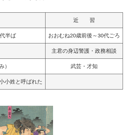
近 習
0代半ば
おおむね20歳前後～30代ごろ
主君の身辺警護・政務相談
み）
武芸・才知
小小姓と呼ばれた