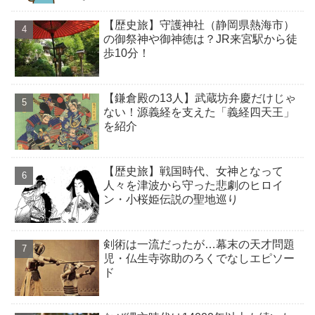
【歴史旅】守護神社（静岡県熱海市）
の御祭神や御神徳は？JR来宮駅から徒
歩10分！
【鎌倉殿の13人】武蔵坊弁慶だけじゃ
ない！源義経を支えた「義経四天王」
を紹介
【歴史旅】戦国時代、女神となって
人々を津波から守った悲劇のヒロイ
ン・小桜姫伝説の聖地巡り
剣術は一流だったが…幕末の天才問題
児・仏生寺弥助のろくでなしエピソー
ド