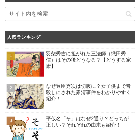
人気ランキング
羽柴秀吉に担がれた三法師（織田秀
信）はその後どうなる？【どうする家
康】
なぜ豊臣秀次は切腹に？女子供まで皆
殺しにされた粛清事件をわかりやすく
紹介！
平仮名「そ」はなぜ2通り？どっちが
正しい？それぞれの由来も紹介！