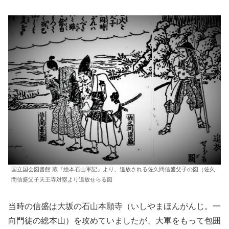
国立国会図書館 蔵『絵本石山軍記』より、追放される佐久間信盛父子の図（佐久
間信盛父子天王寺対塁より追放せらる図
当時の信盛は大坂の石山本願寺（いしやまほんがんじ。一
向門徒の総本山）を攻めていましたが、大軍をもって包囲