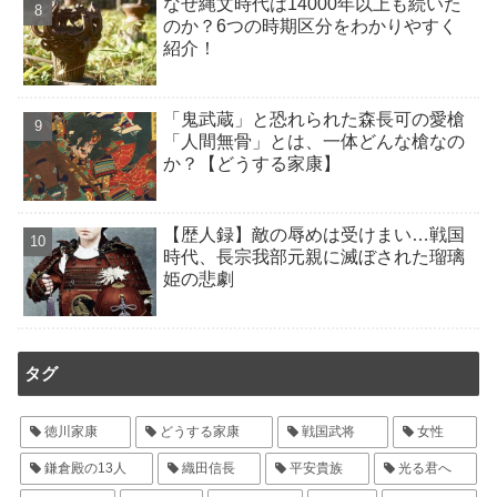
なぜ縄文時代は14000年以上も続いた
のか？6つの時期区分をわかりやすく
紹介！
「鬼武蔵」と恐れられた森長可の愛槍
「人間無骨」とは、一体どんな槍なの
か？【どうする家康】
【歴人録】敵の辱めは受けまい…戦国
時代、長宗我部元親に滅ぼされた瑠璃
姫の悲劇
タグ
徳川家康
どうする家康
戦国武将
女性
鎌倉殿の13人
織田信長
平安貴族
光る君へ