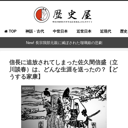
TOP
神話・古代
中世日本
近世日本
近現代
歴史
New! 長宗我部元親に滅ぼされた瑠璃姫の悲劇
信長に追放されてしまった佐久間信盛（立
川談春）は、どんな生涯を送ったの？【ど
うする家康】
戦国時代