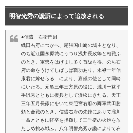
明智光秀の讒訴によって追放される
●信盛 右衛門尉
織田右府につかへ、尾張国山崎の城主となり、
のち近江国永原城にうつり浅井長政等と相戦ふ
のとき、軍忠をはげまし多く首級を得、のち右
府の命をうけてしばしば戦功あり。永禄十年信
康君に嫁せらるゝにより、嘉儀の使として岡崎
にいたる。元亀三年三方原の役に、瀧川一益平
手汎秀とともに援兵として浜松にきたる。天正
三年五月長篠にをいて東照宮右府の両軍武田勝
頼と合戦のとき、信盛右府の先鋒にありて瀧川
一益とともに軽卒を指揮して三千挺の火炮を放
たしめ挑み戦ふ。八年明智光秀が讒によりて右