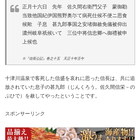
正月十六日 先年 佐久間右衛門父子 蒙御勘
当致他国紀伊国熊野奥尓て病死仕候不便ニ思食
候歟 子息 甚九郎事国之安堵御赦免儀被仰出
濃州岐阜祇候いて 三位中将信忠卿へ御禮被申
上候也
※『信長公記』巻之十五 天正十年壬午
十津川温泉で客死した信盛を哀れに思った信長は、共に追
放されていた息子の甚九郎（じんくろう。佐久間信栄－の
ぶひで）を赦してやったということです。
スポンサーリンク