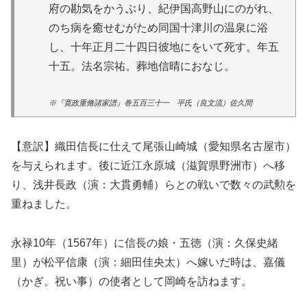
府の勘気をかうぶり、紀伊国高野山にのがれ、
のち病を癒せむがため同国十津川の温泉に浴
し、十年正月二十四日彼地にをいて死す。年五
十五。法名宗祐。葬地信晴におなじ。
※『寛政重脩諸家譜』巻五百三十一 平氏（良文流）佐久間
【意訳】織田信長に仕えて尾張山崎城（愛知県名古屋市）
を与えられます。後に近江永原城（滋賀県野洲市）へ移
り、浅井長政（演：大貫勇輔）らとの戦いで数々の武勲を
重ねました。
永禄10年（1567年）に信長の娘・五徳（演：久保史緒
里）が松平信康（演：細田佳央太）へ嫁いだ時は、嘉儀
（かぎ。祝い事）の使者として岡崎を訪ねます。