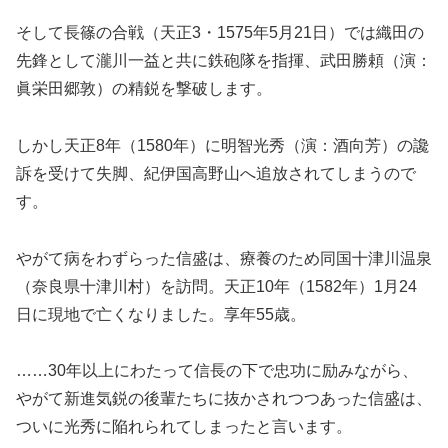
そして長篠の合戦（天正3・1575年5月21日）では織田の
先鋒として瀧川一益と共に鉄砲隊を指揮、武田勝頼（演：
眞栄田郷敦）の精鋭を撃破します。
しかし天正8年（1580年）に明智光秀（演：酒向芳）の讒
訴を受けて失脚、紀伊国高野山へ追放されてしまうので
す。
やがて病をわずらった信盛は、療養のため同国十津川温泉
（奈良県十津川村）を訪問。天正10年（1582年）1月24
日に現地で亡くなりました。享年55歳。
……30年以上にわたって信長の下で忠功に励みながら、
やがて新進気鋭の後輩たちに抜かされつつあった信盛は、
ついに光秀に陥れられてしまったと言います。