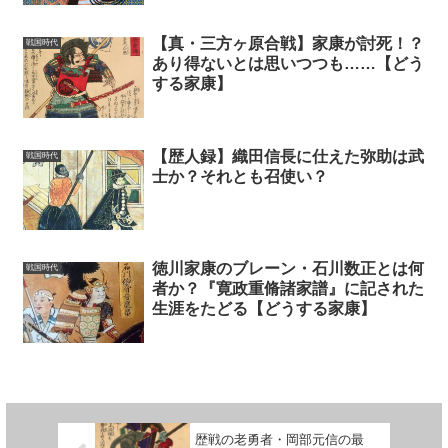
【真・三方ヶ原合戦】家康が討死！？
戦国時代
あり得ないとは思いつつも……【どう
する家康】
【歴人録】織田信長に仕えた弥助は武
戦国時代
士か？それとも召使い？
徳川家康のブレーン・石川数正とは何
戦国時代
者か？『寛政重脩諸家譜』に記された
生涯をたどる【どうする家康】
歴戦の老勇者・岡部元信の最