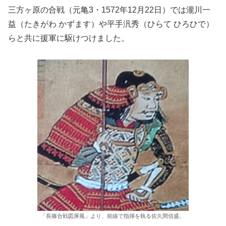
三方ヶ原の合戦（元亀3・1572年12月22日）では瀧川一
益（たきがわ かずます）や平手汎秀（ひらて ひろひで）
らと共に援軍に駆けつけました。
「長篠合戦図屏風」より、前線で指揮を執る佐久間信盛。