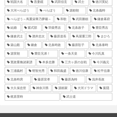
戦国大名
吾妻鏡
武田信玄
武士
徳川実紀
大河べらぼう
べらぼう
源頼朝
北条義時
べらぼう～蔦重栄華乃夢噺～
和歌
武田勝頼
鎌倉幕府
結婚
紫式部
羽柴秀吉
北条政子
豊臣秀吉
鎌倉武士
酒井忠次
藤原道長
蔦屋重三郎
まひろ
築山殿
鎌倉
北条時政
藤原彰子
北条泰時
源実朝
豊臣兄弟！
一条天皇
今川氏真
寛政重脩諸家譜
本多忠勝
三方ヶ原の合戦
今川義元
三浦義村
明智光秀
和田義盛
徳川信康
松平信康
北条時房
藤原宣孝
藤原為時
浅井長政
大久保忠世
神奈川県
源頼家
大河ドラマ
葉隠
梶原景時
武士道