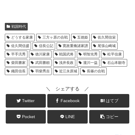
戦国時代
どうする家康
三方ヶ原の合戦
五徳姫
佐久間信栄
佐久間信盛
信長公記
寛政重脩諸家譜
尾張山崎城
平手汎秀
徳川家康
戦国武将
明智光秀
松平信康
柴田勝家
武田勝頼
浅井長政
瀧川一益
石山本願寺
織田信長
羽柴秀吉
近江永原城
長篠の合戦
＼ シェアする ／
Twitter
Facebook
はてブ
Pocket
LINE
コピー