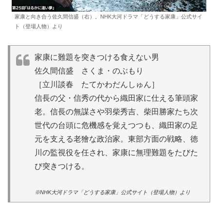
家康と向き合う佐久間信盛（右）。NHK大河ドラマ「どうする家康」公式サイ
ト（登場人物）より
家康に難題を突きつける食えない男
佐久間信盛 さくま・のぶもり
［立川談春 たてかわだんしゅん］
信長の父・信秀の代から織田家に仕える筆頭家
老。信長の無謀さや羽柴秀吉、柴田勝家たち次
世代の台頭に危機感を覚えつつも、織田家の足
元を支える老獪な政治家。東部方面の戦略、徳
川の監視役を任され、家康に無理難題をたびた
び突きつける。
※NHK大河ドラマ「どうする家康」公式サイト（登場人物）より