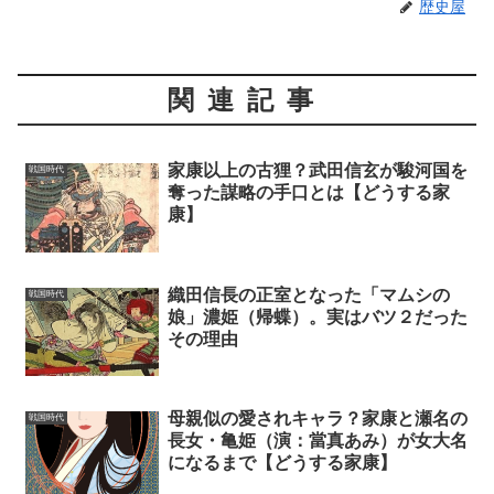
歴史屋
関連記事
家康以上の古狸？武田信玄が駿河国を
戦国時代
奪った謀略の手口とは【どうする家
康】
織田信長の正室となった「マムシの
戦国時代
娘」濃姫（帰蝶）。実はバツ２だった
その理由
母親似の愛されキャラ？家康と瀬名の
戦国時代
長女・亀姫（演：當真あみ）が女大名
になるまで【どうする家康】