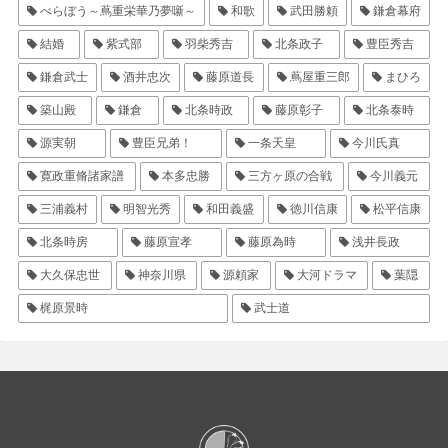
べらぼう～蔦重栄華乃夢噺～
和歌
武田勝頼
鎌倉幕府
結婚
紫式部
羽柴秀吉
北条政子
豊臣秀吉
鎌倉武士
酒井忠次
藤原道長
蔦屋重三郎
まひろ
築山殿
鎌倉
北条時政
藤原彰子
北条泰時
源実朝
豊臣兄弟！
一条天皇
今川氏真
寛政重脩諸家譜
本多忠勝
三方ヶ原の合戦
今川義元
三浦義村
明智光秀
和田義盛
徳川信康
松平信康
北条時房
藤原宣孝
藤原為時
浅井長政
大久保忠世
神奈川県
源頼家
大河ドラマ
葉隠
梶原景時
武士道