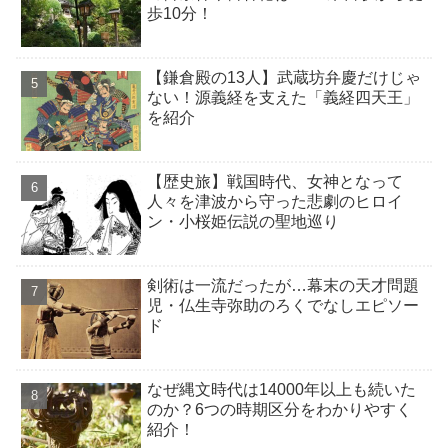
歩10分！
【鎌倉殿の13人】武蔵坊弁慶だけじゃ
ない！源義経を支えた「義経四天王」
を紹介
【歴史旅】戦国時代、女神となって
人々を津波から守った悲劇のヒロイ
ン・小桜姫伝説の聖地巡り
剣術は一流だったが…幕末の天才問題
児・仏生寺弥助のろくでなしエピソー
ド
なぜ縄文時代は14000年以上も続いた
のか？6つの時期区分をわかりやすく
紹介！