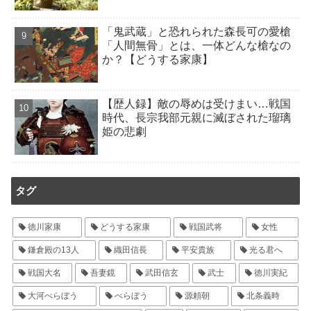
「鬼武蔵」と恐れられた森長可の愛槍
「人間無骨」とは、一体どんな槍なの
か？【どうする家康】
【歴人録】敵の辱めは受けまい…戦国
時代、長宗我部元親に滅ぼされた瑠璃
姫の悲劇
タグ
徳川家康
どうする家康
戦国武将
女性
鎌倉殿の13人
織田信長
平安貴族
光る君へ
戦国大名
吾妻鏡
武田信玄
武士
徳川実紀
大河べらぼう
べらぼう
源頼朝
北条義時