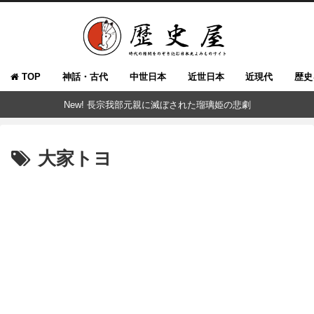
TOP
神話・古代
中世日本
近世日本
近現代
歴史
New! 長宗我部元親に滅ぼされた瑠璃姫の悲劇
大家トヨ