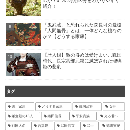
のか？6つの時期区分をわかりやすく
紹介！
「鬼武蔵」と恐れられた森長可の愛槍
「人間無骨」とは、一体どんな槍なの
か？【どうする家康】
【歴人録】敵の辱めは受けまい…戦国
時代、長宗我部元親に滅ぼされた瑠璃
姫の悲劇
タグ
徳川家康
どうする家康
戦国武将
女性
鎌倉殿の13人
織田信長
平安貴族
光る君へ
戦国大名
吾妻鏡
武田信玄
武士
徳川実紀