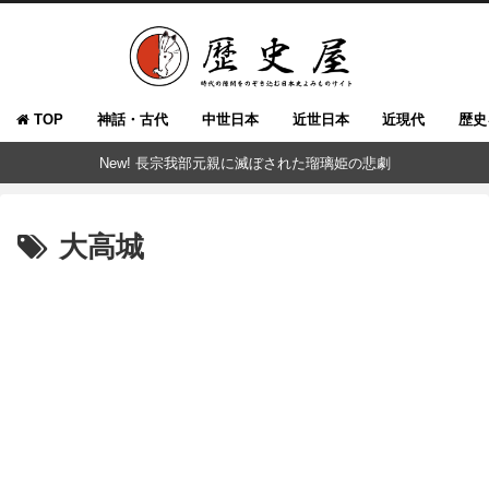
TOP
神話・古代
中世日本
近世日本
近現代
歴史
New! 長宗我部元親に滅ぼされた瑠璃姫の悲劇
大高城