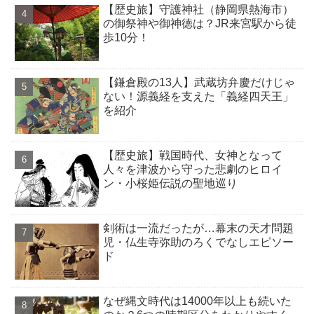
【歴史旅】守護神社（静岡県熱海市）
の御祭神や御神徳は？JR来宮駅から徒
歩10分！
【鎌倉殿の13人】武蔵坊弁慶だけじゃ
ない！源義経を支えた「義経四天王」
を紹介
【歴史旅】戦国時代、女神となって
人々を津波から守った悲劇のヒロイ
ン・小桜姫伝説の聖地巡り
剣術は一流だったが…幕末の天才問題
児・仏生寺弥助のろくでなしエピソー
ド
なぜ縄文時代は14000年以上も続いた