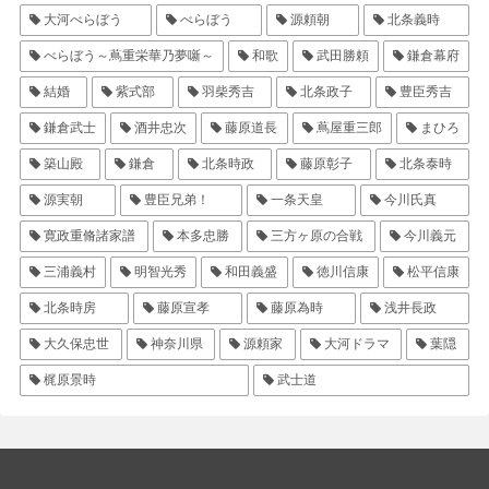
大河べらぼう
べらぼう
源頼朝
北条義時
べらぼう～蔦重栄華乃夢噺～
和歌
武田勝頼
鎌倉幕府
結婚
紫式部
羽柴秀吉
北条政子
豊臣秀吉
鎌倉武士
酒井忠次
藤原道長
蔦屋重三郎
まひろ
築山殿
鎌倉
北条時政
藤原彰子
北条泰時
源実朝
豊臣兄弟！
一条天皇
今川氏真
寛政重脩諸家譜
本多忠勝
三方ヶ原の合戦
今川義元
三浦義村
明智光秀
和田義盛
徳川信康
松平信康
北条時房
藤原宣孝
藤原為時
浅井長政
大久保忠世
神奈川県
源頼家
大河ドラマ
葉隠
梶原景時
武士道