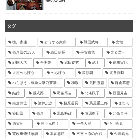
タグ
徳川家康
どうする家康
戦国武将
女性
鎌倉殿の13人
織田信長
平安貴族
光る君へ
戦国大名
吾妻鏡
武田信玄
武士
徳川実紀
大河べらぼう
べらぼう
源頼朝
北条義時
べらぼう～蔦重栄華乃夢噺～
和歌
武田勝頼
鎌倉幕府
結婚
紫式部
羽柴秀吉
北条政子
豊臣秀吉
鎌倉武士
酒井忠次
藤原道長
蔦屋重三郎
まひろ
築山殿
鎌倉
北条時政
藤原彰子
北条泰時
源実朝
豊臣兄弟！
一条天皇
今川氏真
寛政重脩諸家譜
本多忠勝
三方ヶ原の合戦
今川義元