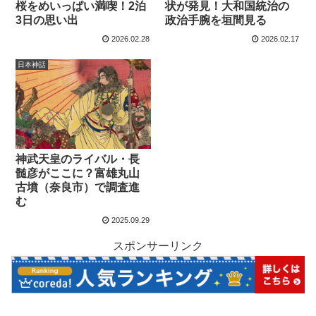
桜をめいっぱい満喫！2泊
状が発見！大和国統治の
3日の思い出
政治手腕を垣間見る
2026.02.28
2026.02.17
日本神話
神武天皇のライバル・長
髄彦がここに？富雄丸山
古墳（奈良市）で調査進
む
2025.09.29
スポンサーリンク