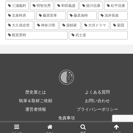
三浦義村
明智光秀
和田義盛
徳川信康
松平信康
北条時房
藤原宣孝
藤原為時
浅井長政
大久保忠世
神奈川県
源頼家
大河ドラマ
葉隠
梶原景時
武士道
歴史屋とは
よくある質問
執筆＆取材ご依頼
お問い合わせ
運営者情報
プライバシーポリシー
免責事項
© 2021 rekishiya
メニュー
ホーム
検索
トップ