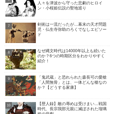
人々を津波から守った悲劇のヒロイ
ン・小桜姫伝説の聖地巡り
剣術は一流だったが…幕末の天才問題
児・仏生寺弥助のろくでなしエピソー
ド
なぜ縄文時代は14000年以上も続いた
のか？6つの時期区分をわかりやすく
紹介！
「鬼武蔵」と恐れられた森長可の愛槍
「人間無骨」とは、一体どんな槍なの
か？【どうする家康】
【歴人録】敵の辱めは受けまい…戦国
時代、長宗我部元親に滅ぼされた瑠璃
姫の悲劇