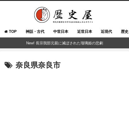
TOP
神話・古代
中世日本
近世日本
近現代
歴史
New! 長宗我部元親に滅ぼされた瑠璃姫の悲劇
奈良県奈良市