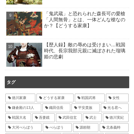
「鬼武蔵」と恐れられた森長可の愛槍
「人間無骨」とは、一体どんな槍なの
か？【どうする家康】
【歴人録】敵の辱めは受けまい…戦国
時代、長宗我部元親に滅ぼされた瑠璃
姫の悲劇
タグ
徳川家康
どうする家康
戦国武将
女性
鎌倉殿の13人
織田信長
平安貴族
光る君へ
戦国大名
吾妻鏡
武田信玄
武士
徳川実紀
大河べらぼう
べらぼう
源頼朝
北条義時