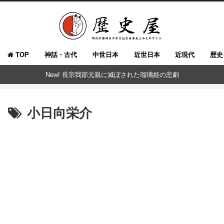
TOP
神話・古代
中世日本
近世日本
近現代
歴史
New! 長宗我部元親に滅ぼされた瑠璃姫の悲劇
小日向栄介