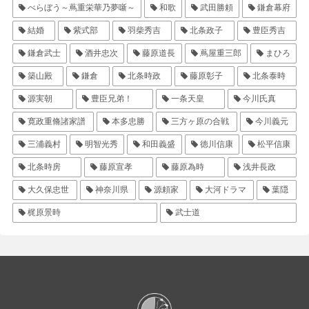
べらぼう～蔦重栄華乃夢噺～
和歌
武田勝頼
鎌倉幕府
結婚
紫式部
羽柴秀吉
北条政子
豊臣秀吉
鎌倉武士
酒井忠次
藤原道長
蔦屋重三郎
まひろ
築山殿
鎌倉
北条時政
藤原彰子
北条泰時
源実朝
豊臣兄弟！
一条天皇
今川氏真
寛政重脩諸家譜
本多忠勝
三方ヶ原の合戦
今川義元
三浦義村
明智光秀
和田義盛
徳川信康
松平信康
北条時房
藤原宣孝
藤原為時
浅井長政
大久保忠世
神奈川県
源頼家
大河ドラマ
葉隠
梶原景時
武士道