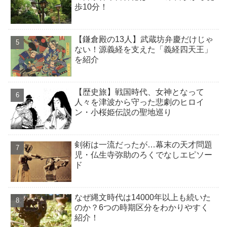
歩10分！
【鎌倉殿の13人】武蔵坊弁慶だけじゃ
ない！源義経を支えた「義経四天王」
を紹介
【歴史旅】戦国時代、女神となって
人々を津波から守った悲劇のヒロイ
ン・小桜姫伝説の聖地巡り
剣術は一流だったが…幕末の天才問題
児・仏生寺弥助のろくでなしエピソー
ド
なぜ縄文時代は14000年以上も続いた
のか？6つの時期区分をわかりやすく
紹介！