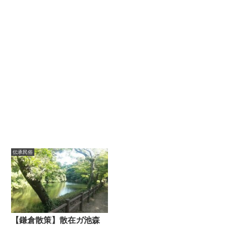
伝承民俗
【鎌倉散策】散在ガ池森