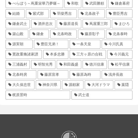
べらぼう～蔦重栄華乃夢噺～
和歌
武田勝頼
鎌倉幕府
結婚
紫式部
羽柴秀吉
北条政子
豊臣秀吉
鎌倉武士
酒井忠次
藤原道長
蔦屋重三郎
まひろ
築山殿
鎌倉
北条時政
藤原彰子
北条泰時
源実朝
豊臣兄弟！
一条天皇
今川氏真
寛政重脩諸家譜
本多忠勝
三方ヶ原の合戦
今川義元
三浦義村
明智光秀
和田義盛
徳川信康
松平信康
北条時房
藤原宣孝
藤原為時
浅井長政
大久保忠世
神奈川県
源頼家
大河ドラマ
葉隠
梶原景時
武士道