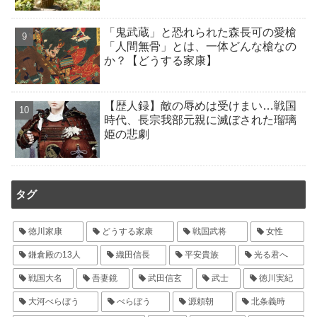
「鬼武蔵」と恐れられた森長可の愛槍
「人間無骨」とは、一体どんな槍なの
か？【どうする家康】
【歴人録】敵の辱めは受けまい…戦国
時代、長宗我部元親に滅ぼされた瑠璃
姫の悲劇
タグ
徳川家康
どうする家康
戦国武将
女性
鎌倉殿の13人
織田信長
平安貴族
光る君へ
戦国大名
吾妻鏡
武田信玄
武士
徳川実紀
大河べらぼう
べらぼう
源頼朝
北条義時