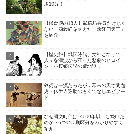
歩10分！
【鎌倉殿の13人】武蔵坊弁慶だけじゃ
ない！源義経を支えた「義経四天王」
を紹介
【歴史旅】戦国時代、女神となって
人々を津波から守った悲劇のヒロイ
ン・小桜姫伝説の聖地巡り
剣術は一流だったが…幕末の天才問題
児・仏生寺弥助のろくでなしエピソー
ド
なぜ縄文時代は14000年以上も続いた
のか？6つの時期区分をわかりやすく
紹介！