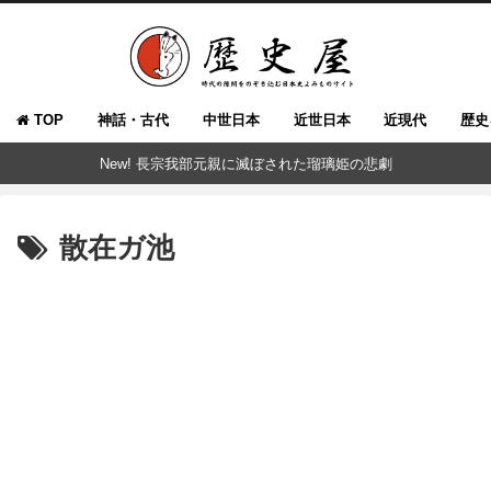
TOP
神話・古代
中世日本
近世日本
近現代
歴史
New! 長宗我部元親に滅ぼされた瑠璃姫の悲劇
散在ガ池