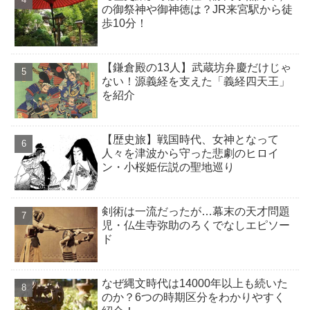
の御祭神や御神徳は？JR来宮駅から徒
歩10分！
【鎌倉殿の13人】武蔵坊弁慶だけじゃ
ない！源義経を支えた「義経四天王」
を紹介
【歴史旅】戦国時代、女神となって
人々を津波から守った悲劇のヒロイ
ン・小桜姫伝説の聖地巡り
剣術は一流だったが…幕末の天才問題
児・仏生寺弥助のろくでなしエピソー
ド
なぜ縄文時代は14000年以上も続いた
のか？6つの時期区分をわかりやすく