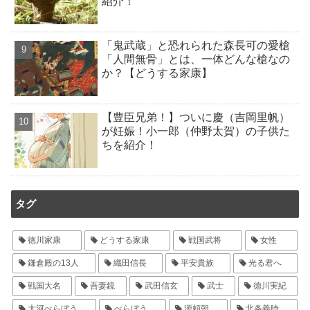
紹介！
「鬼武蔵」と恐れられた森長可の愛槍
「人間無骨」とは、一体どんな槍なの
か？【どうする家康】
【豊臣兄弟！】ついに慶（吉岡里帆）
が妊娠！小一郎（仲野太賀）の子供た
ちを紹介！
タグ
徳川家康
どうする家康
戦国武将
女性
鎌倉殿の13人
織田信長
平安貴族
光る君へ
戦国大名
吾妻鏡
武田信玄
武士
徳川実紀
大河べらぼう
べらぼう
源頼朝
北条義時