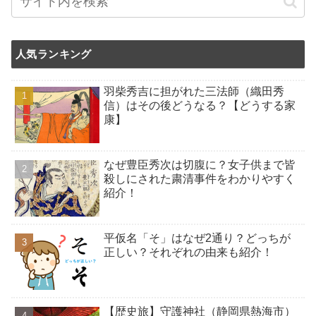
人気ランキング
羽柴秀吉に担がれた三法師（織田秀
信）はその後どうなる？【どうする家
康】
なぜ豊臣秀次は切腹に？女子供まで皆
殺しにされた粛清事件をわかりやすく
紹介！
平仮名「そ」はなぜ2通り？どっちが
正しい？それぞれの由来も紹介！
【歴史旅】守護神社（静岡県熱海市）