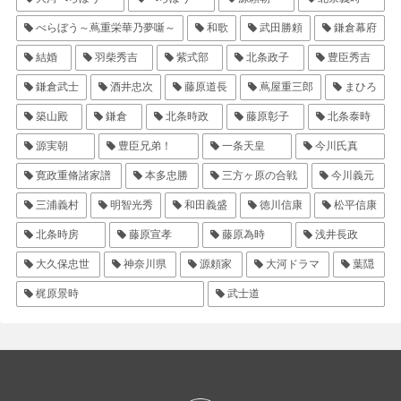
べらぼう～蔦重栄華乃夢噺～
和歌
武田勝頼
鎌倉幕府
結婚
羽柴秀吉
紫式部
北条政子
豊臣秀吉
鎌倉武士
酒井忠次
藤原道長
蔦屋重三郎
まひろ
築山殿
鎌倉
北条時政
藤原彰子
北条泰時
源実朝
豊臣兄弟！
一条天皇
今川氏真
寛政重脩諸家譜
本多忠勝
三方ヶ原の合戦
今川義元
三浦義村
明智光秀
和田義盛
徳川信康
松平信康
北条時房
藤原宣孝
藤原為時
浅井長政
大久保忠世
神奈川県
源頼家
大河ドラマ
葉隠
梶原景時
武士道