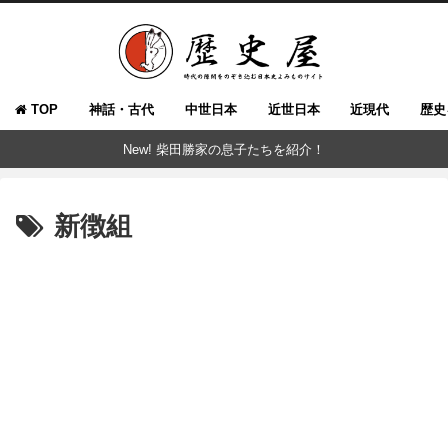
TOP
神話・古代
中世日本
近世日本
近現代
歴史
New! 柴田勝家の息子たちを紹介！
新徴組