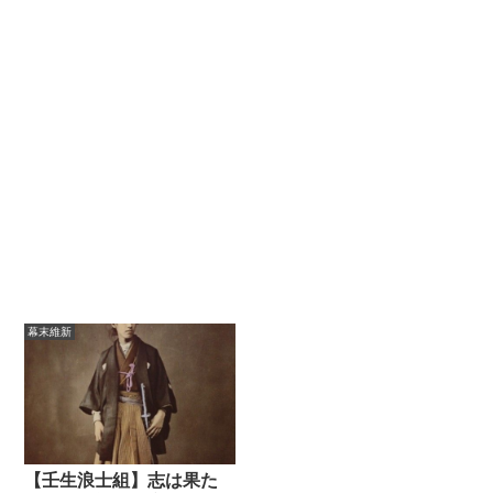
幕末維新
【壬生浪士組】志は果た