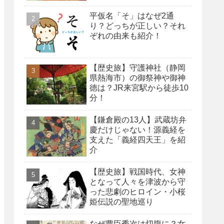
平仮名「そ」はなぜ2通
り？どっちが正しい？それ
ぞれの由来も紹介！
【歴史旅】守護神社（静岡
県熱海市）の御祭神や御神
徳は？JR来宮駅から徒歩10
分！
【鎌倉殿の13人】武蔵坊弁
慶だけじゃない！源義経を
支えた「義経四天王」を紹
介
【歴史旅】戦国時代、女神
となって人々を津波から守
った悲劇のヒロイン・小桜
姫伝説の聖地巡り
なぜ豊臣秀次は切腹に？女