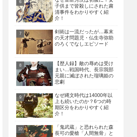
子供まで皆殺しにされた粛
清事件をわかりやすく紹
介！
剣術は一流だったが…幕末
の天才問題児・仏生寺弥助
のろくでなしエピソード
【歴人録】敵の辱めは受け
まい…戦国時代、長宗我部
元親に滅ぼされた瑠璃姫の
悲劇
なぜ縄文時代は14000年以
上も続いたのか？6つの時
期区分をわかりやすく紹
介！
「鬼武蔵」と恐れられた森
長可の愛槍「人間無骨」と