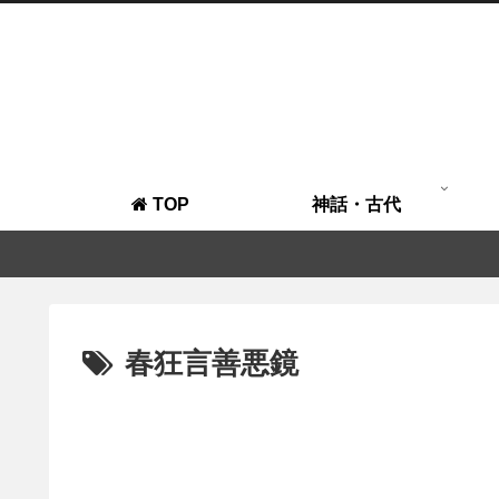
TOP
神話・古代
春狂言善悪鏡