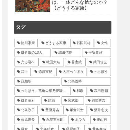
は、一体どんな槍なのか？
【どうする家康】
タグ
徳川家康
どうする家康
戦国武将
女性
鎌倉殿の13人
織田信長
平安貴族
光る君へ
戦国大名
吾妻鏡
武田信玄
武士
徳川実紀
大河べらぼう
べらぼう
源頼朝
北条義時
べらぼう～蔦重栄華乃夢噺～
和歌
武田勝頼
鎌倉幕府
結婚
紫式部
羽柴秀吉
北条政子
豊臣秀吉
鎌倉武士
酒井忠次
藤原道長
蔦屋重三郎
まひろ
築山殿
鎌倉
北条時政
藤原彰子
北条泰時