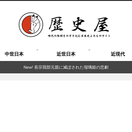
中世日本
近世日本
近現代
New! 長宗我部元親に滅ぼされた瑠璃姫の悲劇