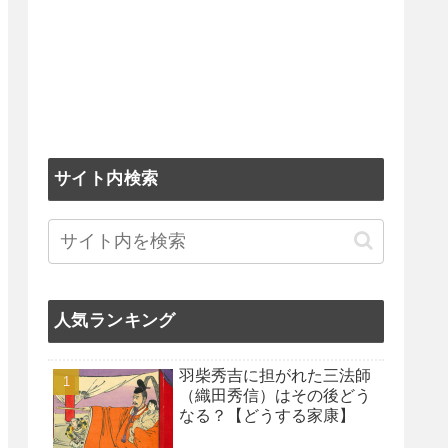
サイト内検索
人気ランキング
羽柴秀吉に担がれた三法師
（織田秀信）はその後どう
なる？【どうする家康】