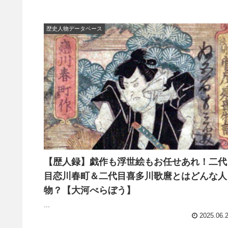
歴史人物データベース
【歴人録】戯作も浮世絵もお任せあれ！二代
目恋川春町＆二代目喜多川歌麿とはどんな人
物？【大河べらぼう】
...
2025.06.