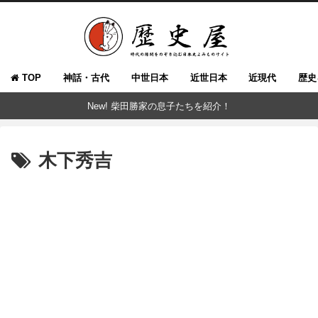
TOP
神話・古代
中世日本
近世日本
近現代
歴史
New! 柴田勝家の息子たちを紹介！
木下秀吉