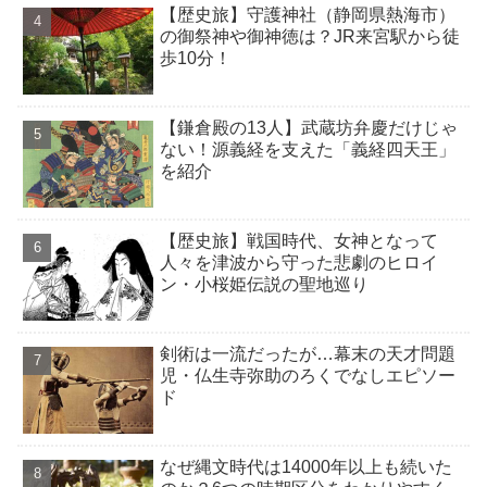
【歴史旅】守護神社（静岡県熱海市）
の御祭神や御神徳は？JR来宮駅から徒
歩10分！
【鎌倉殿の13人】武蔵坊弁慶だけじゃ
ない！源義経を支えた「義経四天王」
を紹介
【歴史旅】戦国時代、女神となって
人々を津波から守った悲劇のヒロイ
ン・小桜姫伝説の聖地巡り
剣術は一流だったが…幕末の天才問題
児・仏生寺弥助のろくでなしエピソー
ド
なぜ縄文時代は14000年以上も続いた