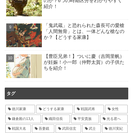
のか？6つの時期区分をわかりやすく
紹介！
「鬼武蔵」と恐れられた森長可の愛槍
「人間無骨」とは、一体どんな槍なの
か？【どうする家康】
【豊臣兄弟！】ついに慶（吉岡里帆）
が妊娠！小一郎（仲野太賀）の子供た
ちを紹介！
タグ
徳川家康
どうする家康
戦国武将
女性
鎌倉殿の13人
織田信長
平安貴族
光る君へ
戦国大名
吾妻鏡
武田信玄
武士
徳川実紀