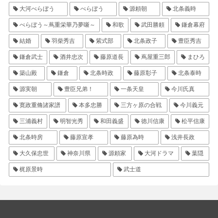
大河べらぼう
べらぼう
源頼朝
北条義時
べらぼう～蔦重栄華乃夢噺～
和歌
武田勝頼
鎌倉幕府
結婚
羽柴秀吉
紫式部
北条政子
豊臣秀吉
鎌倉武士
酒井忠次
藤原道長
蔦屋重三郎
まひろ
築山殿
鎌倉
北条時政
藤原彰子
北条泰時
源実朝
豊臣兄弟！
一条天皇
今川氏真
寛政重脩諸家譜
本多忠勝
三方ヶ原の合戦
今川義元
三浦義村
明智光秀
和田義盛
徳川信康
松平信康
北条時房
藤原宣孝
藤原為時
浅井長政
大久保忠世
神奈川県
源頼家
大河ドラマ
葉隠
梶原景時
武士道