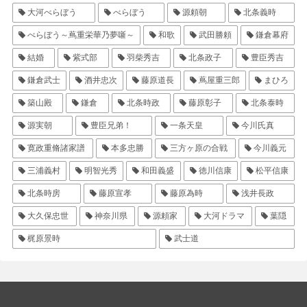
大河べらぼう
べらぼう
源頼朝
北条義時
べらぼう～蔦重栄華乃夢噺～
和歌
武田勝頼
鎌倉幕府
結婚
紫式部
羽柴秀吉
北条政子
豊臣秀吉
鎌倉武士
酒井忠次
藤原道長
蔦屋重三郎
まひろ
築山殿
鎌倉
北条時政
藤原彰子
北条泰時
源実朝
豊臣兄弟！
一条天皇
今川氏真
寛政重脩諸家譜
本多忠勝
三方ヶ原の合戦
今川義元
三浦義村
明智光秀
和田義盛
徳川信康
松平信康
北条時房
藤原宣孝
藤原為時
浅井長政
大久保忠世
神奈川県
源頼家
大河ドラマ
葉隠
梶原景時
武士道