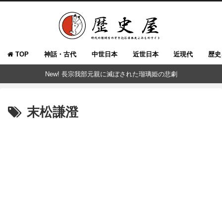
TOP
神話・古代
中世日本
近世日本
近現代
歴史
New! 長宗我部元親に滅ぼされた瑠璃姫の悲劇
末松謙澄