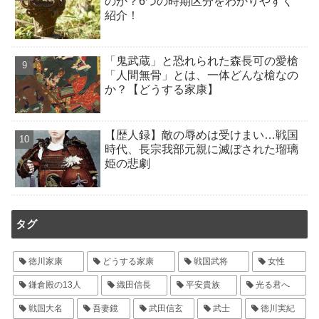
のか？6つの時期区分をわかりやすく
紹介！
「鬼武蔵」と恐れられた森長可の愛槍
「人間無骨」とは、一体どんな槍なの
か？【どうする家康】
【歴人録】敵の辱めは受けまい…戦国
時代、長宗我部元親に滅ぼされた瑠璃
姫の悲劇
タグ
徳川家康
どうする家康
戦国武将
女性
鎌倉殿の13人
織田信長
平安貴族
光る君へ
戦国大名
吾妻鏡
武田信玄
武士
徳川実紀