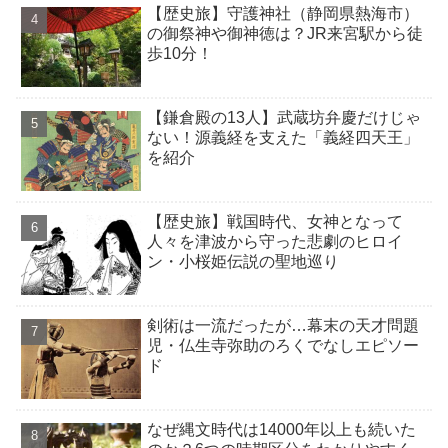
【歴史旅】守護神社（静岡県熱海市）
の御祭神や御神徳は？JR来宮駅から徒
歩10分！
【鎌倉殿の13人】武蔵坊弁慶だけじゃ
ない！源義経を支えた「義経四天王」
を紹介
【歴史旅】戦国時代、女神となって
人々を津波から守った悲劇のヒロイ
ン・小桜姫伝説の聖地巡り
剣術は一流だったが…幕末の天才問題
児・仏生寺弥助のろくでなしエピソー
ド
なぜ縄文時代は14000年以上も続いた