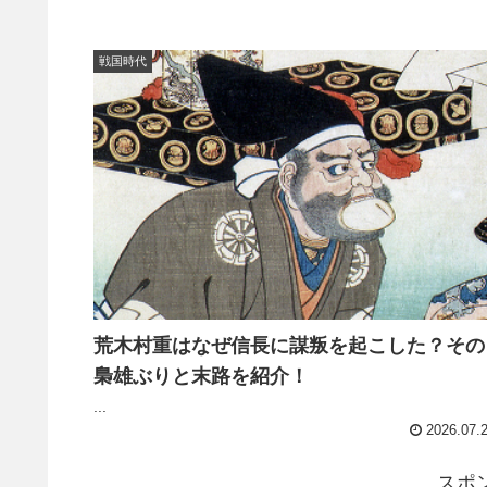
戦国時代
荒木村重はなぜ信長に謀叛を起こした？その
梟雄ぶりと末路を紹介！
...
2026.07.
スポ