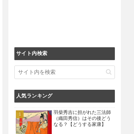
サイト内検索
人気ランキング
羽柴秀吉に担がれた三法師
（織田秀信）はその後どう
なる？【どうする家康】