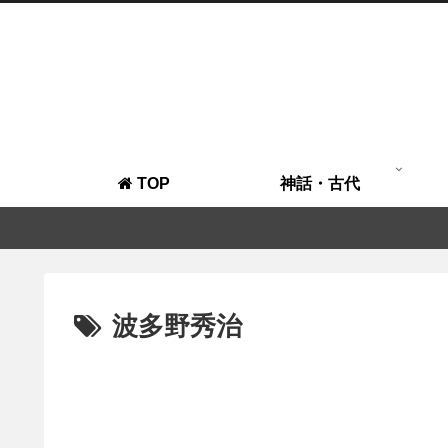
TOP
神話・古代
波多野秀治