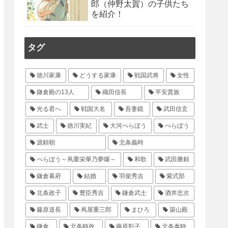
郎（仲野太賀）の子供たち
を紹介！
タグ
徳川家康
どうする家康
戦国武将
女性
鎌倉殿の13人
織田信長
平安貴族
光る君へ
戦国大名
吾妻鏡
武田信玄
武士
徳川実紀
大河べらぼう
べらぼう
源頼朝
北条義時
べらぼう～蔦重栄華乃夢噺～
和歌
武田勝頼
鎌倉幕府
結婚
羽柴秀吉
紫式部
北条政子
豊臣秀吉
鎌倉武士
酒井忠次
藤原道長
蔦屋重三郎
まひろ
築山殿
鎌倉
北条時政
藤原彰子
北条泰時