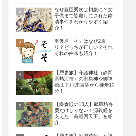
なぜ豊臣秀次は切腹に？女
子供まで皆殺しにされた粛
清事件をわかりやすく紹
介！
平仮名「そ」はなぜ2通
り？どっちが正しい？それ
ぞれの由来も紹介！
【歴史旅】守護神社（静岡
県熱海市）の御祭神や御神
徳は？JR来宮駅から徒歩10
分！
【鎌倉殿の13人】武蔵坊弁
慶だけじゃない！源義経を
支えた「義経四天王」を紹
介
【歴史旅】戦国時代、女神