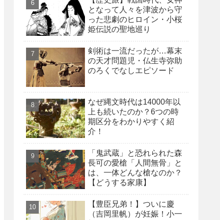
となって人々を津波から守
った悲劇のヒロイン・小桜
姫伝説の聖地巡り
剣術は一流だったが…幕末
の天才問題児・仏生寺弥助
のろくでなしエピソード
なぜ縄文時代は14000年以
上も続いたのか？6つの時
期区分をわかりやすく紹
介！
「鬼武蔵」と恐れられた森
長可の愛槍「人間無骨」と
は、一体どんな槍なのか？
【どうする家康】
【豊臣兄弟！】ついに慶
（吉岡里帆）が妊娠！小一