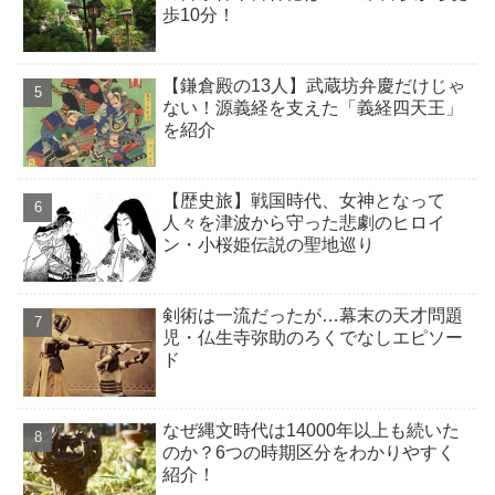
歩10分！
【鎌倉殿の13人】武蔵坊弁慶だけじゃ
ない！源義経を支えた「義経四天王」
を紹介
【歴史旅】戦国時代、女神となって
人々を津波から守った悲劇のヒロイ
ン・小桜姫伝説の聖地巡り
剣術は一流だったが…幕末の天才問題
児・仏生寺弥助のろくでなしエピソー
ド
なぜ縄文時代は14000年以上も続いた
のか？6つの時期区分をわかりやすく
紹介！