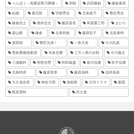
べらぼう～蔦重栄華乃夢噺～
和歌
武田勝頼
鎌倉幕府
結婚
紫式部
羽柴秀吉
北条政子
豊臣秀吉
鎌倉武士
酒井忠次
藤原道長
蔦屋重三郎
まひろ
築山殿
鎌倉
北条時政
藤原彰子
北条泰時
源実朝
豊臣兄弟！
一条天皇
今川氏真
寛政重脩諸家譜
本多忠勝
三方ヶ原の合戦
今川義元
三浦義村
明智光秀
和田義盛
徳川信康
松平信康
北条時房
藤原宣孝
藤原為時
浅井長政
大久保忠世
神奈川県
源頼家
大河ドラマ
葉隠
梶原景時
武士道