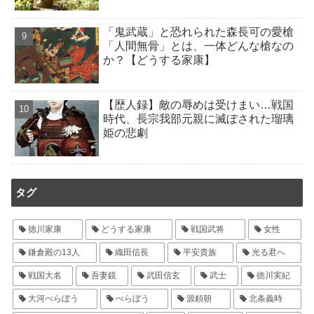
「鬼武蔵」と恐れられた森長可の愛槍
「人間無骨」とは、一体どんな槍なの
か？【どうする家康】
【歴人録】敵の辱めは受けまい…戦国
時代、長宗我部元親に滅ぼされた瑠璃
姫の悲劇
タグ
徳川家康
どうする家康
戦国武将
女性
鎌倉殿の13人
織田信長
平安貴族
光る君へ
戦国大名
吾妻鏡
武田信玄
武士
徳川実紀
大河べらぼう
べらぼう
源頼朝
北条義時