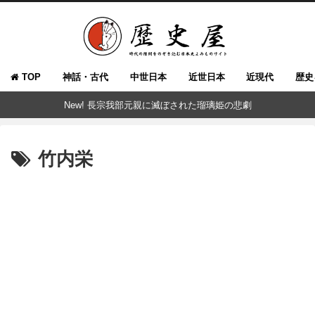
TOP
神話・古代
中世日本
近世日本
近現代
歴史
New! 長宗我部元親に滅ぼされた瑠璃姫の悲劇
竹内栄