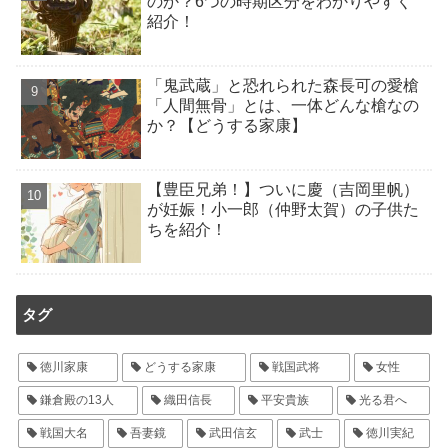
のか？6つの時期区分をわかりやすく
紹介！
「鬼武蔵」と恐れられた森長可の愛槍
「人間無骨」とは、一体どんな槍なの
か？【どうする家康】
【豊臣兄弟！】ついに慶（吉岡里帆）
が妊娠！小一郎（仲野太賀）の子供た
ちを紹介！
タグ
徳川家康
どうする家康
戦国武将
女性
鎌倉殿の13人
織田信長
平安貴族
光る君へ
戦国大名
吾妻鏡
武田信玄
武士
徳川実紀