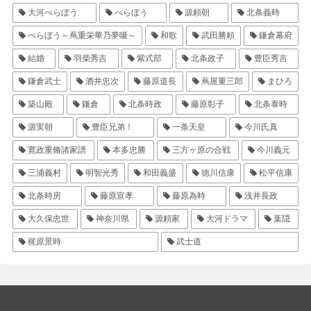
大河べらぼう
べらぼう
源頼朝
北条義時
べらぼう～蔦重栄華乃夢噺～
和歌
武田勝頼
鎌倉幕府
結婚
羽柴秀吉
紫式部
北条政子
豊臣秀吉
鎌倉武士
酒井忠次
藤原道長
蔦屋重三郎
まひろ
築山殿
鎌倉
北条時政
藤原彰子
北条泰時
源実朝
豊臣兄弟！
一条天皇
今川氏真
寛政重脩諸家譜
本多忠勝
三方ヶ原の合戦
今川義元
三浦義村
明智光秀
和田義盛
徳川信康
松平信康
北条時房
藤原宣孝
藤原為時
浅井長政
大久保忠世
神奈川県
源頼家
大河ドラマ
葉隠
梶原景時
武士道