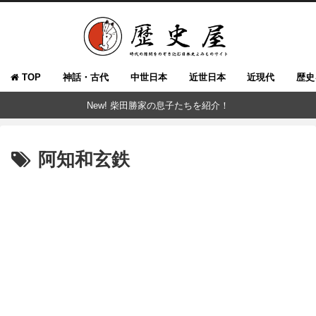
TOP
神話・古代
中世日本
近世日本
近現代
歴史
New! 柴田勝家の息子たちを紹介！
阿知和玄鉄