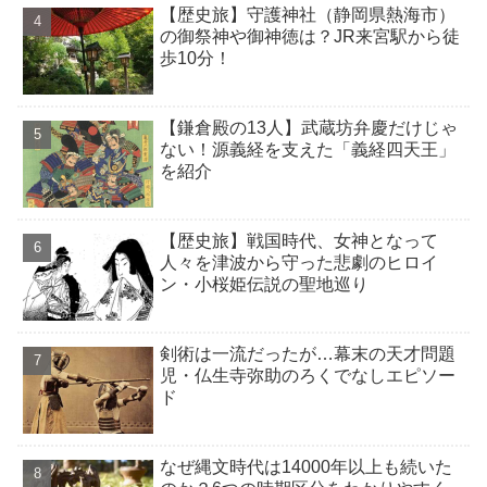
【歴史旅】守護神社（静岡県熱海市）
の御祭神や御神徳は？JR来宮駅から徒
歩10分！
【鎌倉殿の13人】武蔵坊弁慶だけじゃ
ない！源義経を支えた「義経四天王」
を紹介
【歴史旅】戦国時代、女神となって
人々を津波から守った悲劇のヒロイ
ン・小桜姫伝説の聖地巡り
剣術は一流だったが…幕末の天才問題
児・仏生寺弥助のろくでなしエピソー
ド
なぜ縄文時代は14000年以上も続いた