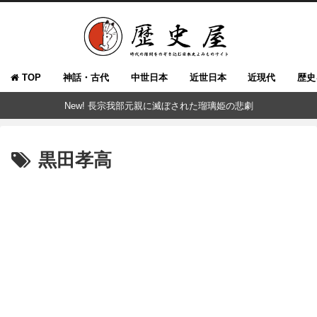
TOP
神話・古代
中世日本
近世日本
近現代
歴史
New! 長宗我部元親に滅ぼされた瑠璃姫の悲劇
黒田孝高