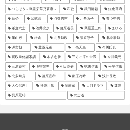
べらぼう～蔦重栄華乃夢噺～
和歌
武田勝頼
鎌倉幕府
結婚
紫式部
羽柴秀吉
北条政子
豊臣秀吉
鎌倉武士
酒井忠次
藤原道長
蔦屋重三郎
まひろ
築山殿
鎌倉
北条時政
藤原彰子
北条泰時
源実朝
豊臣兄弟！
一条天皇
今川氏真
寛政重脩諸家譜
本多忠勝
三方ヶ原の合戦
今川義元
三浦義村
明智光秀
和田義盛
徳川信康
松平信康
北条時房
藤原宣孝
藤原為時
浅井長政
大久保忠世
神奈川県
源頼家
大河ドラマ
葉隠
梶原景時
武士道