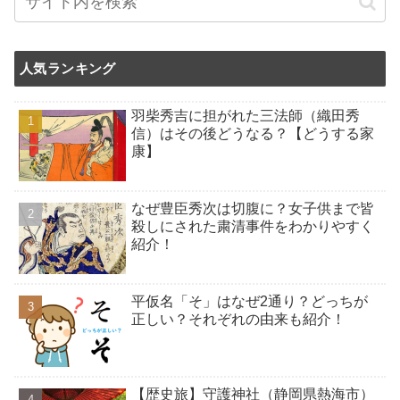
人気ランキング
羽柴秀吉に担がれた三法師（織田秀
信）はその後どうなる？【どうする家
康】
なぜ豊臣秀次は切腹に？女子供まで皆
殺しにされた粛清事件をわかりやすく
紹介！
平仮名「そ」はなぜ2通り？どっちが
正しい？それぞれの由来も紹介！
【歴史旅】守護神社（静岡県熱海市）