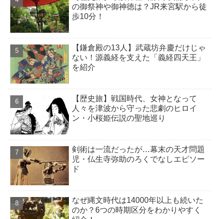
の御祭神や御神徳は？JR来宮駅から徒
歩10分！
【鎌倉殿の13人】武蔵坊弁慶だけじゃ
ない！源義経を支えた「義経四天王」
を紹介
【歴史旅】戦国時代、女神となって
人々を津波から守った悲劇のヒロイ
ン・小桜姫伝説の聖地巡り
剣術は一流だったが…幕末の天才問題
児・仏生寺弥助のろくでなしエピソー
ド
なぜ縄文時代は14000年以上も続いた
のか？6つの時期区分をわかりやすく