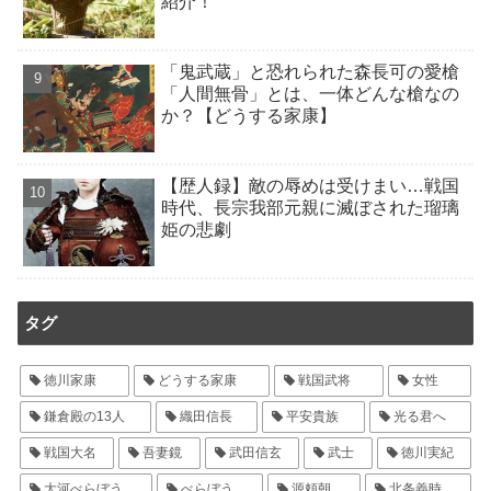
紹介！
「鬼武蔵」と恐れられた森長可の愛槍
「人間無骨」とは、一体どんな槍なの
か？【どうする家康】
【歴人録】敵の辱めは受けまい…戦国
時代、長宗我部元親に滅ぼされた瑠璃
姫の悲劇
タグ
徳川家康
どうする家康
戦国武将
女性
鎌倉殿の13人
織田信長
平安貴族
光る君へ
戦国大名
吾妻鏡
武田信玄
武士
徳川実紀
大河べらぼう
べらぼう
源頼朝
北条義時