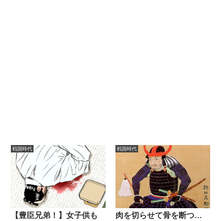
戦国時代
戦国時代
【豊臣兄弟！】女子供も
肉を切らせて骨を断つ…