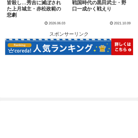
皆殺し…秀吉に滅ぼされ
戦国時代の黒田武士・野
た上月城主・赤松政範の
口一成かく戦えり
悲劇
2026.06.03
2021.10.09
スポンサーリンク