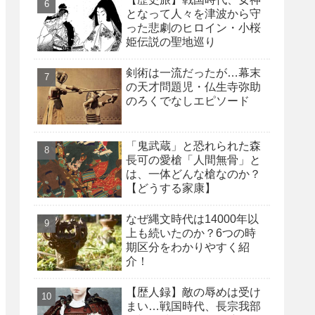
となって人々を津波から守
った悲劇のヒロイン・小桜
姫伝説の聖地巡り
剣術は一流だったが…幕末
の天才問題児・仏生寺弥助
のろくでなしエピソード
「鬼武蔵」と恐れられた森
長可の愛槍「人間無骨」と
は、一体どんな槍なのか？
【どうする家康】
なぜ縄文時代は14000年以
上も続いたのか？6つの時
期区分をわかりやすく紹
介！
【歴人録】敵の辱めは受け
まい…戦国時代、長宗我部