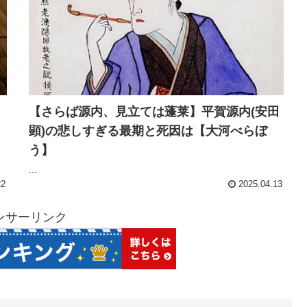
【さらば源内、見立ては蓬莱】平賀源内(安田
顕)の悲しすぎる最期と死因は【大河べらぼ
う】
...
22
2025.04.13
ンサーリンク