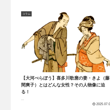
コラム
【大河べらぼう】喜多川歌麿の妻・きよ（藤
間爽子）とはどんな女性？その人物像に迫
る！
...
2025.07.