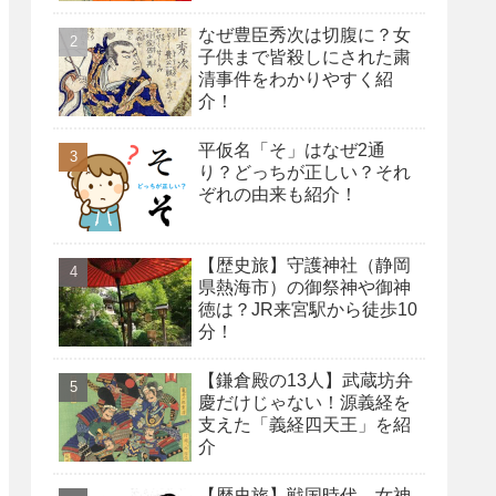
なぜ豊臣秀次は切腹に？女
子供まで皆殺しにされた粛
清事件をわかりやすく紹
介！
平仮名「そ」はなぜ2通
り？どっちが正しい？それ
ぞれの由来も紹介！
【歴史旅】守護神社（静岡
県熱海市）の御祭神や御神
徳は？JR来宮駅から徒歩10
分！
【鎌倉殿の13人】武蔵坊弁
慶だけじゃない！源義経を
支えた「義経四天王」を紹
介
【歴史旅】戦国時代、女神