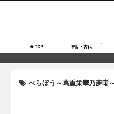
TOP
神話・古代
べらぼう～蔦重栄華乃夢噺