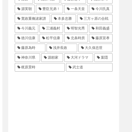
源実朝
豊臣兄弟！
一条天皇
今川氏真
寛政重脩諸家譜
本多忠勝
三方ヶ原の合戦
今川義元
三浦義村
明智光秀
和田義盛
徳川信康
松平信康
北条時房
藤原宣孝
藤原為時
浅井長政
大久保忠世
神奈川県
源頼家
大河ドラマ
葉隠
梶原景時
武士道