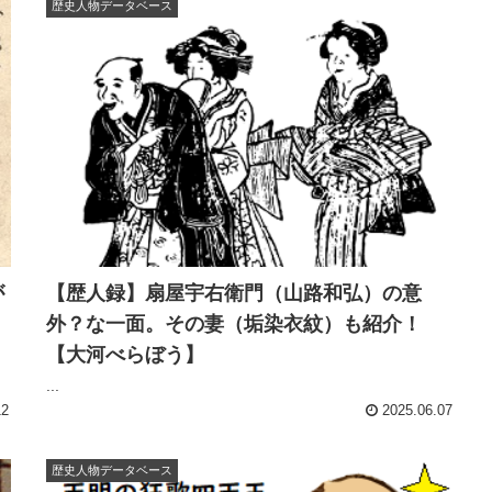
歴史人物データベース
が
【歴人録】扇屋宇右衛門（山路和弘）の意
外？な一面。その妻（垢染衣紋）も紹介！
【大河べらぼう】
...
12
2025.06.07
歴史人物データベース