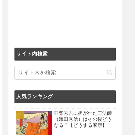
サイト内検索
人気ランキング
羽柴秀吉に担がれた三法師
（織田秀信）はその後どう
なる？【どうする家康】