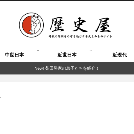
中世日本
近世日本
近現代
New! 柴田勝家の息子たちを紹介！
～