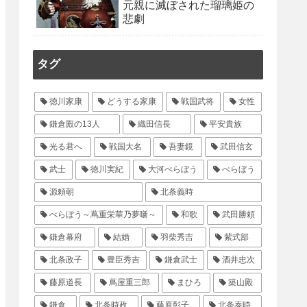
元親に滅ぼされた瑠璃姫の
悲劇
タグ
徳川家康
どうする家康
戦国武将
女性
鎌倉殿の13人
織田信長
平安貴族
光る君へ
戦国大名
吾妻鏡
武田信玄
武士
徳川実紀
大河べらぼう
べらぼう
源頼朝
北条義時
べらぼう～蔦重栄華乃夢噺～
和歌
武田勝頼
鎌倉幕府
結婚
羽柴秀吉
紫式部
北条政子
豊臣秀吉
鎌倉武士
酒井忠次
藤原道長
蔦屋重三郎
まひろ
築山殿
鎌倉
北条時政
藤原彰子
北条泰時