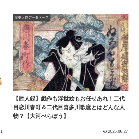
歴史人物データベース
【歴人録】戯作も浮世絵もお任せあれ！二代
目恋川春町＆二代目喜多川歌麿とはどんな人
物？【大河べらぼう】
...
01
2025.06.27