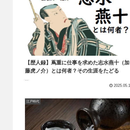
【歴人録】蔦重に仕事を求めた志水燕十（加
藤虎ノ介）とは何者？その生涯をたどる
...
2025.05.
江戸時代