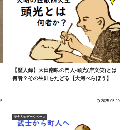
【歴人録】大田南畝の門人•頭光(岸文笑)とは
何者？その生涯をたどる【大河べらぼう】
...
05
2025.05.20
歴史人物データベース