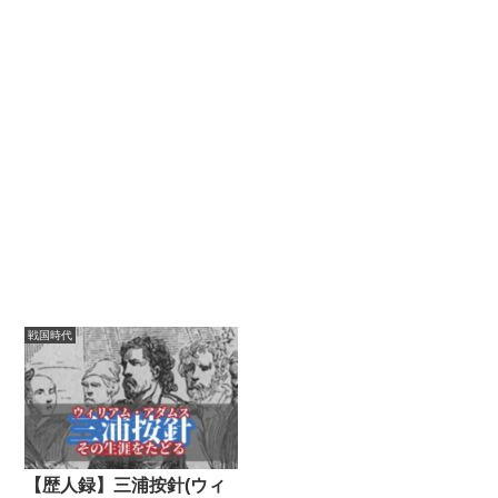
戦国時代
【歴人録】三浦按針(ウィ