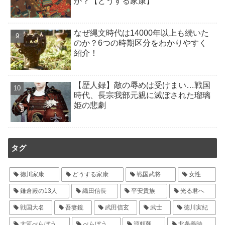
か？【どうする家康】
なぜ縄文時代は14000年以上も続いた
のか？6つの時期区分をわかりやすく
紹介！
【歴人録】敵の辱めは受けまい…戦国
時代、長宗我部元親に滅ぼされた瑠璃
姫の悲劇
タグ
徳川家康
どうする家康
戦国武将
女性
鎌倉殿の13人
織田信長
平安貴族
光る君へ
戦国大名
吾妻鏡
武田信玄
武士
徳川実紀
大河べらぼう
べらぼう
源頼朝
北条義時