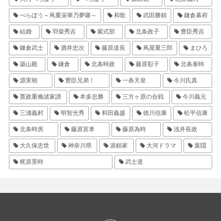
べらぼう～蔦重栄華乃夢噺～
和歌
武田勝頼
鎌倉幕府
結婚
羽柴秀吉
紫式部
北条政子
豊臣秀吉
鎌倉武士
酒井忠次
藤原道長
蔦屋重三郎
まひろ
築山殿
鎌倉
北条時政
藤原彰子
北条泰時
源実朝
豊臣兄弟！
一条天皇
今川氏真
寛政重脩諸家譜
本多忠勝
三方ヶ原の合戦
今川義元
三浦義村
明智光秀
和田義盛
徳川信康
松平信康
北条時房
藤原宣孝
藤原為時
浅井長政
大久保忠世
神奈川県
源頼家
大河ドラマ
葉隠
梶原景時
武士道