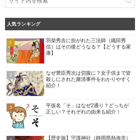
人気ランキング
羽柴秀吉に担がれた三法師（織田秀
信）はその後どうなる？【どうする家
康】
なぜ豊臣秀次は切腹に？女子供まで皆
殺しにされた粛清事件をわかりやすく
紹介！
平仮名「そ」はなぜ2通り？どっちが
正しい？それぞれの由来も紹介！
【歴史旅】守護神社（静岡県熱海市）