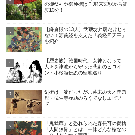
の御祭神や御神徳は？JR来宮駅から徒
歩10分！
【鎌倉殿の13人】武蔵坊弁慶だけじゃ
ない！源義経を支えた「義経四天王」
を紹介
【歴史旅】戦国時代、女神となって
人々を津波から守った悲劇のヒロイ
ン・小桜姫伝説の聖地巡り
剣術は一流だったが…幕末の天才問題
児・仏生寺弥助のろくでなしエピソー
ド
「鬼武蔵」と恐れられた森長可の愛槍
「人間無骨」とは、一体どんな槍なの