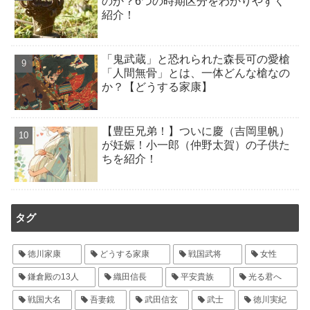
のか？6つの時期区分をわかりやすく
紹介！
「鬼武蔵」と恐れられた森長可の愛槍
「人間無骨」とは、一体どんな槍なの
か？【どうする家康】
【豊臣兄弟！】ついに慶（吉岡里帆）
が妊娠！小一郎（仲野太賀）の子供た
ちを紹介！
タグ
徳川家康
どうする家康
戦国武将
女性
鎌倉殿の13人
織田信長
平安貴族
光る君へ
戦国大名
吾妻鏡
武田信玄
武士
徳川実紀