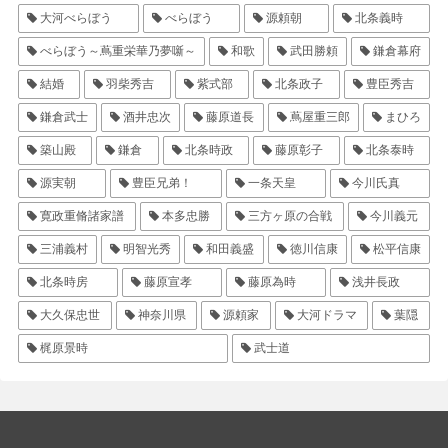
大河べらぼう
べらぼう
源頼朝
北条義時
べらぼう～蔦重栄華乃夢噺～
和歌
武田勝頼
鎌倉幕府
結婚
羽柴秀吉
紫式部
北条政子
豊臣秀吉
鎌倉武士
酒井忠次
藤原道長
蔦屋重三郎
まひろ
築山殿
鎌倉
北条時政
藤原彰子
北条泰時
源実朝
豊臣兄弟！
一条天皇
今川氏真
寛政重脩諸家譜
本多忠勝
三方ヶ原の合戦
今川義元
三浦義村
明智光秀
和田義盛
徳川信康
松平信康
北条時房
藤原宣孝
藤原為時
浅井長政
大久保忠世
神奈川県
源頼家
大河ドラマ
葉隠
梶原景時
武士道