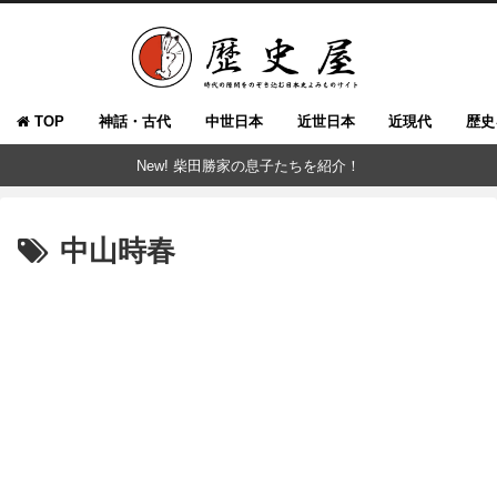
TOP
神話・古代
中世日本
近世日本
近現代
歴史
New! 柴田勝家の息子たちを紹介！
中山時春