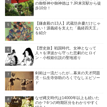
の御祭神や御神徳は？JR来宮駅から徒
歩10分！
【鎌倉殿の13人】武蔵坊弁慶だけじゃ
ない！源義経を支えた「義経四天王」
を紹介
【歴史旅】戦国時代、女神となって
人々を津波から守った悲劇のヒロイ
ン・小桜姫伝説の聖地巡り
剣術は一流だったが…幕末の天才問題
児・仏生寺弥助のろくでなしエピソー
ド
なぜ縄文時代は14000年以上も続いた
のか？6つの時期区分をわかりやすく