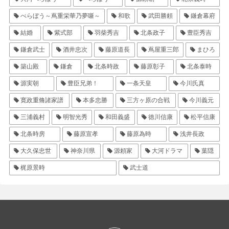
べらぼう～蔦重栄華乃夢噺～
和歌
武田勝頼
鎌倉幕府
結婚
紫式部
羽柴秀吉
北条政子
豊臣秀吉
鎌倉武士
酒井忠次
藤原道長
蔦屋重三郎
まひろ
築山殿
鎌倉
北条時政
藤原彰子
北条泰時
源実朝
豊臣兄弟！
一条天皇
今川氏真
寛政重脩諸家譜
本多忠勝
三方ヶ原の合戦
今川義元
三浦義村
明智光秀
和田義盛
徳川信康
松平信康
北条時房
藤原宣孝
藤原為時
浅井長政
大久保忠世
神奈川県
源頼家
大河ドラマ
葉隠
梶原景時
武士道