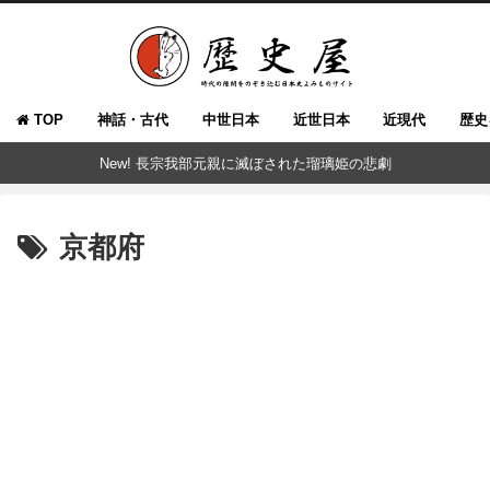
TOP
神話・古代
中世日本
近世日本
近現代
歴史
New! 長宗我部元親に滅ぼされた瑠璃姫の悲劇
京都府