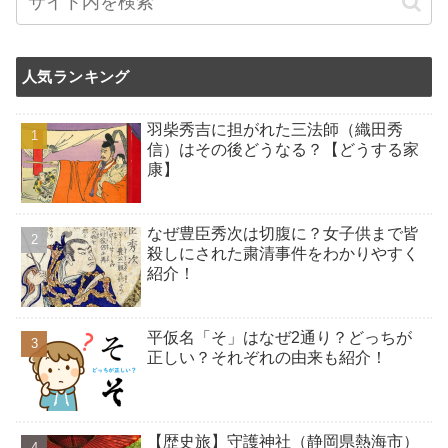
人気ランキング
羽柴秀吉に担がれた三法師（織田秀
信）はその後どうなる？【どうする家
康】
なぜ豊臣秀次は切腹に？女子供まで皆
殺しにされた粛清事件をわかりやすく
紹介！
平仮名「そ」はなぜ2通り？どっちが
正しい？それぞれの由来も紹介！
【歴史旅】守護神社（静岡県熱海市）