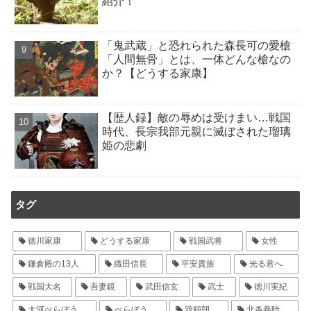
紹介！
「鬼武蔵」と恐れられた森長可の愛槍
「人間無骨」とは、一体どんな槍なの
か？【どうする家康】
【歴人録】敵の辱めは受けまい…戦国
時代、長宗我部元親に滅ぼされた瑠璃
姫の悲劇
タグ
徳川家康
どうする家康
戦国武将
女性
鎌倉殿の13人
織田信長
平安貴族
光る君へ
戦国大名
吾妻鏡
武田信玄
武士
徳川実紀
大河べらぼう
べらぼう
源頼朝
北条義時