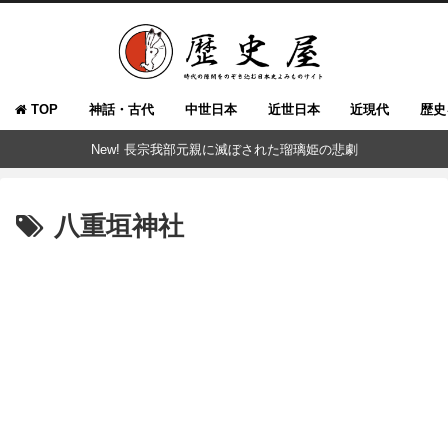
TOP
神話・古代
中世日本
近世日本
近現代
歴史
New! 長宗我部元親に滅ぼされた瑠璃姫の悲劇
八重垣神社