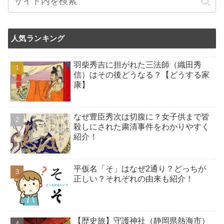
人気ランキング
羽柴秀吉に担がれた三法師（織田秀
信）はその後どうなる？【どうする家
康】
なぜ豊臣秀次は切腹に？女子供まで皆
殺しにされた粛清事件をわかりやすく
紹介！
平仮名「そ」はなぜ2通り？どっちが
正しい？それぞれの由来も紹介！
【歴史旅】守護神社（静岡県熱海市）