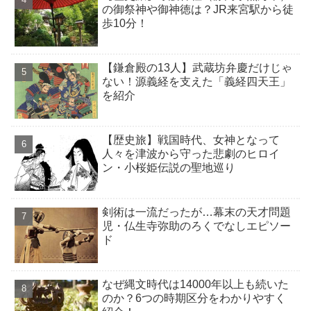
の御祭神や御神徳は？JR来宮駅から徒
歩10分！
【鎌倉殿の13人】武蔵坊弁慶だけじゃ
ない！源義経を支えた「義経四天王」
を紹介
【歴史旅】戦国時代、女神となって
人々を津波から守った悲劇のヒロイ
ン・小桜姫伝説の聖地巡り
剣術は一流だったが…幕末の天才問題
児・仏生寺弥助のろくでなしエピソー
ド
なぜ縄文時代は14000年以上も続いた
のか？6つの時期区分をわかりやすく