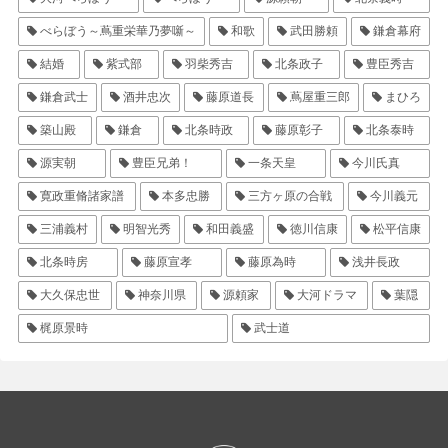
べらぼう～蔦重栄華乃夢噺～
和歌
武田勝頼
鎌倉幕府
結婚
紫式部
羽柴秀吉
北条政子
豊臣秀吉
鎌倉武士
酒井忠次
藤原道長
蔦屋重三郎
まひろ
築山殿
鎌倉
北条時政
藤原彰子
北条泰時
源実朝
豊臣兄弟！
一条天皇
今川氏真
寛政重脩諸家譜
本多忠勝
三方ヶ原の合戦
今川義元
三浦義村
明智光秀
和田義盛
徳川信康
松平信康
北条時房
藤原宣孝
藤原為時
浅井長政
大久保忠世
神奈川県
源頼家
大河ドラマ
葉隠
梶原景時
武士道