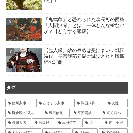
紹介！
「鬼武蔵」と恐れられた森長可の愛槍
「人間無骨」とは、一体どんな槍なの
か？【どうする家康】
【歴人録】敵の辱めは受けまい…戦国
時代、長宗我部元親に滅ぼされた瑠璃
姫の悲劇
タグ
徳川家康
どうする家康
戦国武将
女性
鎌倉殿の13人
織田信長
平安貴族
光る君へ
戦国大名
吾妻鏡
武田信玄
武士
徳川実紀
大河べらぼう
べらぼう
源頼朝
北条義時