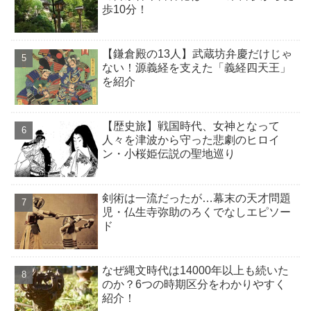
歩10分！
【鎌倉殿の13人】武蔵坊弁慶だけじゃ
ない！源義経を支えた「義経四天王」
を紹介
【歴史旅】戦国時代、女神となって
人々を津波から守った悲劇のヒロイ
ン・小桜姫伝説の聖地巡り
剣術は一流だったが…幕末の天才問題
児・仏生寺弥助のろくでなしエピソー
ド
なぜ縄文時代は14000年以上も続いた
のか？6つの時期区分をわかりやすく
紹介！