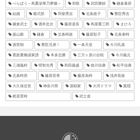
べらぼう～蔦重栄華乃夢噺～
和歌
武田勝頼
鎌倉幕府
結婚
紫式部
羽柴秀吉
北条政子
豊臣秀吉
鎌倉武士
酒井忠次
藤原道長
蔦屋重三郎
まひろ
築山殿
鎌倉
北条時政
藤原彰子
北条泰時
源実朝
豊臣兄弟！
一条天皇
今川氏真
寛政重脩諸家譜
本多忠勝
三方ヶ原の合戦
今川義元
三浦義村
明智光秀
和田義盛
徳川信康
松平信康
北条時房
藤原宣孝
藤原為時
浅井長政
大久保忠世
神奈川県
源頼家
大河ドラマ
葉隠
梶原景時
武士道