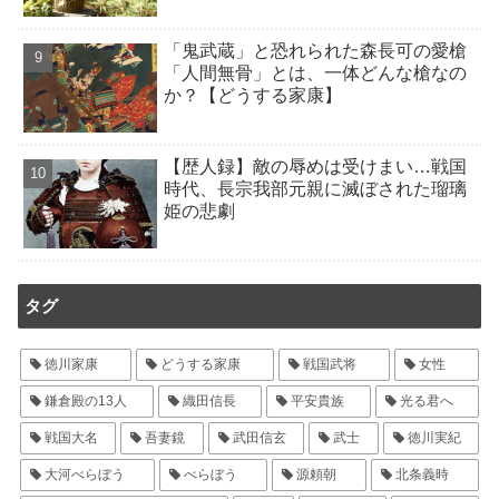
「鬼武蔵」と恐れられた森長可の愛槍
「人間無骨」とは、一体どんな槍なの
か？【どうする家康】
【歴人録】敵の辱めは受けまい…戦国
時代、長宗我部元親に滅ぼされた瑠璃
姫の悲劇
タグ
徳川家康
どうする家康
戦国武将
女性
鎌倉殿の13人
織田信長
平安貴族
光る君へ
戦国大名
吾妻鏡
武田信玄
武士
徳川実紀
大河べらぼう
べらぼう
源頼朝
北条義時