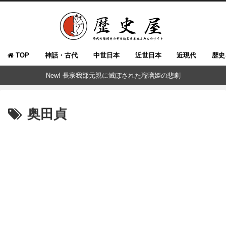
TOP
神話・古代
中世日本
近世日本
近現代
歴史
New! 長宗我部元親に滅ぼされた瑠璃姫の悲劇
奥田貞