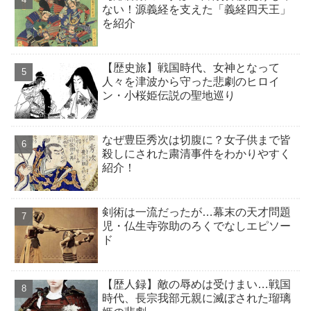
ない！源義経を支えた「義経四天王」
を紹介
【歴史旅】戦国時代、女神となって
人々を津波から守った悲劇のヒロイ
ン・小桜姫伝説の聖地巡り
なぜ豊臣秀次は切腹に？女子供まで皆
殺しにされた粛清事件をわかりやすく
紹介！
剣術は一流だったが…幕末の天才問題
児・仏生寺弥助のろくでなしエピソー
ド
【歴人録】敵の辱めは受けまい…戦国
時代、長宗我部元親に滅ぼされた瑠璃