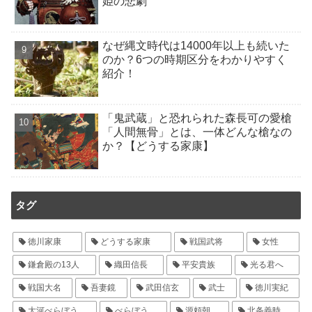
姫の悲劇
なぜ縄文時代は14000年以上も続いた
のか？6つの時期区分をわかりやすく
紹介！
「鬼武蔵」と恐れられた森長可の愛槍
「人間無骨」とは、一体どんな槍なの
か？【どうする家康】
タグ
徳川家康
どうする家康
戦国武将
女性
鎌倉殿の13人
織田信長
平安貴族
光る君へ
戦国大名
吾妻鏡
武田信玄
武士
徳川実紀
大河べらぼう
べらぼう
源頼朝
北条義時