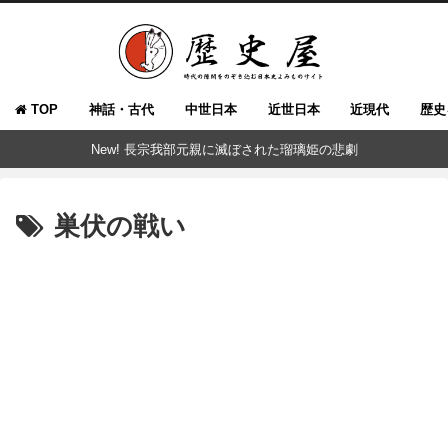
TOP
神話・古代
中世日本
近世日本
近現代
歴史
New! 長宗我部元親に滅ぼされた瑠璃姫の悲劇
巣伏の戦い