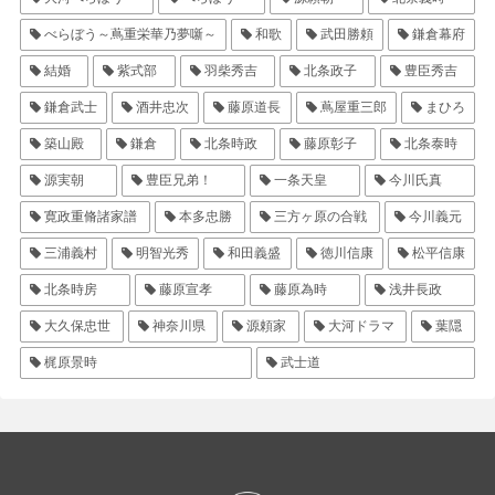
べらぼう～蔦重栄華乃夢噺～
和歌
武田勝頼
鎌倉幕府
結婚
紫式部
羽柴秀吉
北条政子
豊臣秀吉
鎌倉武士
酒井忠次
藤原道長
蔦屋重三郎
まひろ
築山殿
鎌倉
北条時政
藤原彰子
北条泰時
源実朝
豊臣兄弟！
一条天皇
今川氏真
寛政重脩諸家譜
本多忠勝
三方ヶ原の合戦
今川義元
三浦義村
明智光秀
和田義盛
徳川信康
松平信康
北条時房
藤原宣孝
藤原為時
浅井長政
大久保忠世
神奈川県
源頼家
大河ドラマ
葉隠
梶原景時
武士道