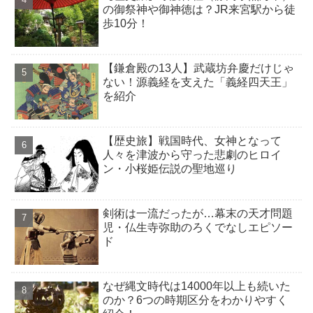
の御祭神や御神徳は？JR来宮駅から徒
歩10分！
【鎌倉殿の13人】武蔵坊弁慶だけじゃ
ない！源義経を支えた「義経四天王」
を紹介
【歴史旅】戦国時代、女神となって
人々を津波から守った悲劇のヒロイ
ン・小桜姫伝説の聖地巡り
剣術は一流だったが…幕末の天才問題
児・仏生寺弥助のろくでなしエピソー
ド
なぜ縄文時代は14000年以上も続いた
のか？6つの時期区分をわかりやすく