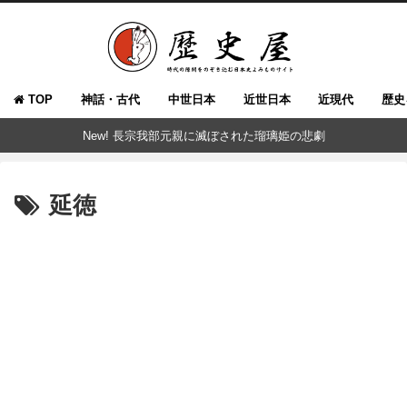
TOP
神話・古代
中世日本
近世日本
近現代
歴史
New! 長宗我部元親に滅ぼされた瑠璃姫の悲劇
延徳