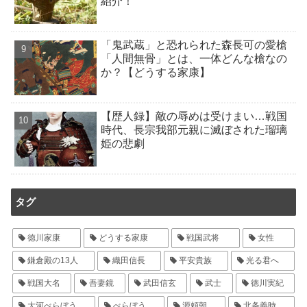
紹介！
「鬼武蔵」と恐れられた森長可の愛槍
「人間無骨」とは、一体どんな槍なの
か？【どうする家康】
【歴人録】敵の辱めは受けまい…戦国
時代、長宗我部元親に滅ぼされた瑠璃
姫の悲劇
タグ
徳川家康
どうする家康
戦国武将
女性
鎌倉殿の13人
織田信長
平安貴族
光る君へ
戦国大名
吾妻鏡
武田信玄
武士
徳川実紀
大河べらぼう
べらぼう
源頼朝
北条義時