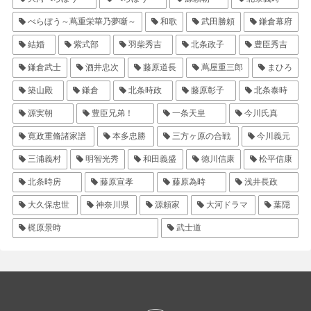
べらぼう～蔦重栄華乃夢噺～
和歌
武田勝頼
鎌倉幕府
結婚
紫式部
羽柴秀吉
北条政子
豊臣秀吉
鎌倉武士
酒井忠次
藤原道長
蔦屋重三郎
まひろ
築山殿
鎌倉
北条時政
藤原彰子
北条泰時
源実朝
豊臣兄弟！
一条天皇
今川氏真
寛政重脩諸家譜
本多忠勝
三方ヶ原の合戦
今川義元
三浦義村
明智光秀
和田義盛
徳川信康
松平信康
北条時房
藤原宣孝
藤原為時
浅井長政
大久保忠世
神奈川県
源頼家
大河ドラマ
葉隠
梶原景時
武士道