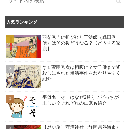
人気ランキング
羽柴秀吉に担がれた三法師（織田秀
信）はその後どうなる？【どうする家
康】
なぜ豊臣秀次は切腹に？女子供まで皆
殺しにされた粛清事件をわかりやすく
紹介！
平仮名「そ」はなぜ2通り？どっちが
正しい？それぞれの由来も紹介！
【歴史旅】守護神社（静岡県熱海市）