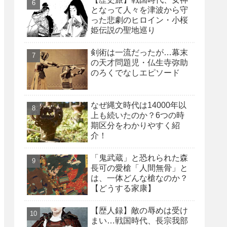
となって人々を津波から守
った悲劇のヒロイン・小桜
姫伝説の聖地巡り
剣術は一流だったが…幕末
の天才問題児・仏生寺弥助
のろくでなしエピソード
なぜ縄文時代は14000年以
上も続いたのか？6つの時
期区分をわかりやすく紹
介！
「鬼武蔵」と恐れられた森
長可の愛槍「人間無骨」と
は、一体どんな槍なのか？
【どうする家康】
【歴人録】敵の辱めは受け
まい…戦国時代、長宗我部