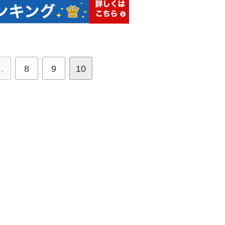
…
8
9
10