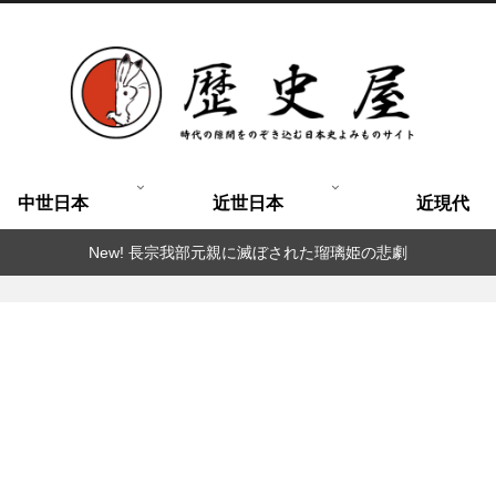
中世日本
近世日本
近現代
New! 長宗我部元親に滅ぼされた瑠璃姫の悲劇