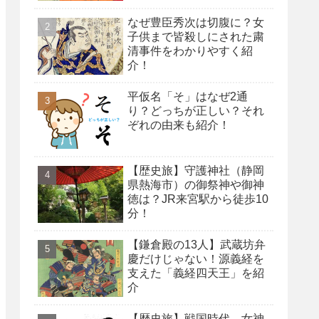
なぜ豊臣秀次は切腹に？女
子供まで皆殺しにされた粛
清事件をわかりやすく紹
介！
平仮名「そ」はなぜ2通
り？どっちが正しい？それ
ぞれの由来も紹介！
【歴史旅】守護神社（静岡
県熱海市）の御祭神や御神
徳は？JR来宮駅から徒歩10
分！
【鎌倉殿の13人】武蔵坊弁
慶だけじゃない！源義経を
支えた「義経四天王」を紹
介
【歴史旅】戦国時代、女神