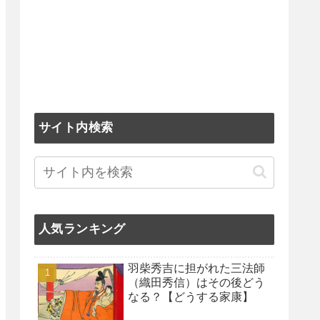
サイト内検索
人気ランキング
羽柴秀吉に担がれた三法師
（織田秀信）はその後どう
なる？【どうする家康】