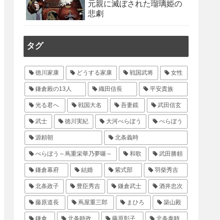
元親に滅ぼされた瑠璃姫の
悲劇
タグ
徳川家康
どうする家康
戦国武将
女性
鎌倉殿の13人
織田信長
平安貴族
光る君へ
戦国大名
吾妻鏡
武田信玄
武士
徳川実紀
大河べらぼう
べらぼう
源頼朝
北条義時
べらぼう～蔦重栄華乃夢噺～
和歌
武田勝頼
鎌倉幕府
結婚
紫式部
羽柴秀吉
北条政子
豊臣秀吉
鎌倉武士
酒井忠次
藤原道長
蔦屋重三郎
まひろ
築山殿
鎌倉
北条時政
藤原彰子
北条泰時