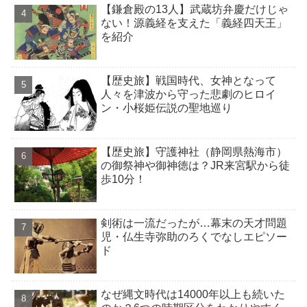
【鎌倉殿の13人】武蔵坊弁慶だけじゃ
ない！源義経を支えた「義経四天王」
を紹介
【歴史旅】戦国時代、女神となって
人々を津波から守った悲劇のヒロイ
ン・小桜姫伝説の聖地巡り
【歴史旅】守護神社（静岡県熱海市）
の御祭神や御神徳は？JR来宮駅から徒
歩10分！
剣術は一流だったが…幕末の天才問題
児・仏生寺弥助のろくでなしエピソー
ド
なぜ縄文時代は14000年以上も続いた