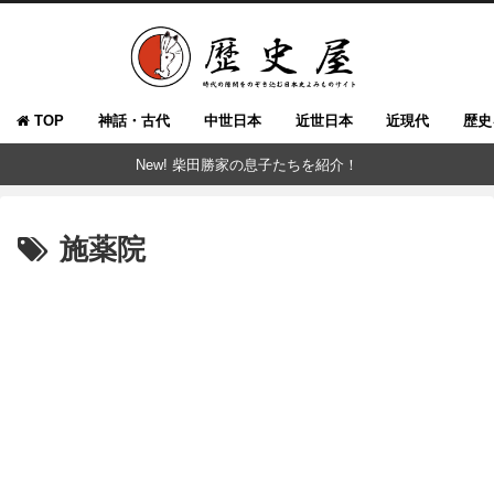
TOP
神話・古代
中世日本
近世日本
近現代
歴史
New! 柴田勝家の息子たちを紹介！
施薬院