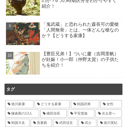
のか？6つの時期区分をわかりやすく
紹介！
「鬼武蔵」と恐れられた森長可の愛槍
「人間無骨」とは、一体どんな槍なの
か？【どうする家康】
【豊臣兄弟！】ついに慶（吉岡里帆）
が妊娠！小一郎（仲野太賀）の子供た
ちを紹介！
タグ
徳川家康
どうする家康
戦国武将
女性
鎌倉殿の13人
織田信長
平安貴族
光る君へ
戦国大名
吾妻鏡
武田信玄
武士
徳川実紀