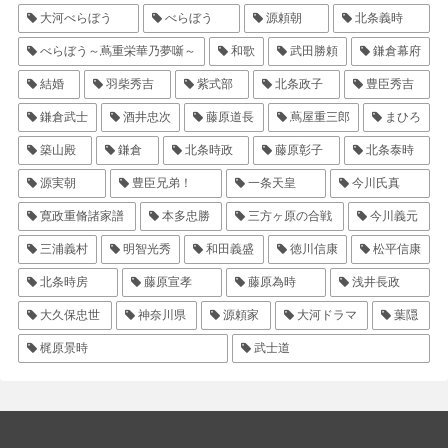
大河べらぼう
べらぼう
源頼朝
北条義時
べらぼう～蔦重栄華乃夢噺～
和歌
武田勝頼
鎌倉幕府
結婚
羽柴秀吉
紫式部
北条政子
豊臣秀吉
鎌倉武士
酒井忠次
藤原道長
蔦屋重三郎
まひろ
築山殿
鎌倉
北条時政
藤原彰子
北条泰時
源実朝
豊臣兄弟！
一条天皇
今川氏真
寛政重脩諸家譜
本多忠勝
三方ヶ原の合戦
今川義元
三浦義村
明智光秀
和田義盛
徳川信康
松平信康
北条時房
藤原宣孝
藤原為時
浅井長政
大久保忠世
神奈川県
源頼家
大河ドラマ
葉隠
梶原景時
武士道