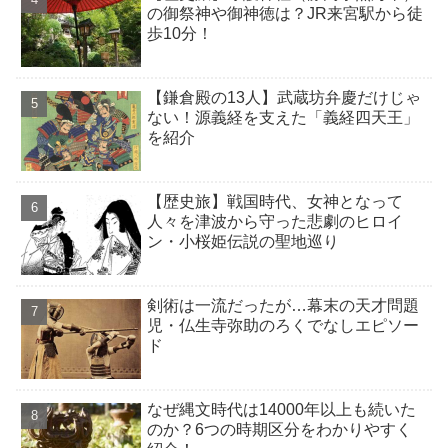
の御祭神や御神徳は？JR来宮駅から徒
歩10分！
【鎌倉殿の13人】武蔵坊弁慶だけじゃ
ない！源義経を支えた「義経四天王」
を紹介
【歴史旅】戦国時代、女神となって
人々を津波から守った悲劇のヒロイ
ン・小桜姫伝説の聖地巡り
剣術は一流だったが…幕末の天才問題
児・仏生寺弥助のろくでなしエピソー
ド
なぜ縄文時代は14000年以上も続いた
のか？6つの時期区分をわかりやすく