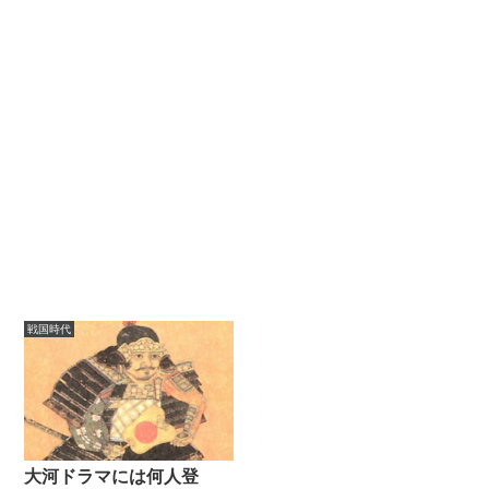
戦国時代
大河ドラマには何人登