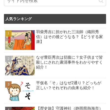
人気ランキング
羽柴秀吉に担がれた三法師（織田秀
信）はその後どうなる？【どうする家
康】
なぜ豊臣秀次は切腹に？女子供まで皆
殺しにされた粛清事件をわかりやすく
紹介！
平仮名「そ」はなぜ2通り？どっちが
正しい？それぞれの由来も紹介！
【歴史旅】守護神社（静岡県熱海市）