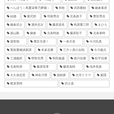
べらぼう～蔦重栄華乃夢噺～
和歌
武田勝頼
鎌倉幕府
結婚
紫式部
羽柴秀吉
北条政子
豊臣秀吉
鎌倉武士
酒井忠次
藤原道長
蔦屋重三郎
まひろ
築山殿
鎌倉
北条時政
藤原彰子
北条泰時
源実朝
豊臣兄弟！
一条天皇
今川氏真
寛政重脩諸家譜
本多忠勝
三方ヶ原の合戦
今川義元
三浦義村
明智光秀
和田義盛
徳川信康
松平信康
北条時房
藤原宣孝
藤原為時
浅井長政
大久保忠世
神奈川県
源頼家
大河ドラマ
葉隠
梶原景時
武士道