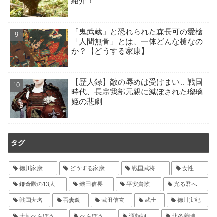
紹介！
「鬼武蔵」と恐れられた森長可の愛槍
「人間無骨」とは、一体どんな槍なの
か？【どうする家康】
【歴人録】敵の辱めは受けまい…戦国
時代、長宗我部元親に滅ぼされた瑠璃
姫の悲劇
タグ
徳川家康
どうする家康
戦国武将
女性
鎌倉殿の13人
織田信長
平安貴族
光る君へ
戦国大名
吾妻鏡
武田信玄
武士
徳川実紀
大河べらぼう
べらぼう
源頼朝
北条義時