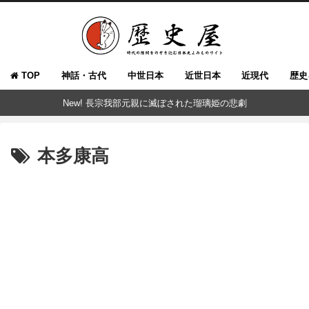
TOP
神話・古代
中世日本
近世日本
近現代
歴史
New! 長宗我部元親に滅ぼされた瑠璃姫の悲劇
本多康高