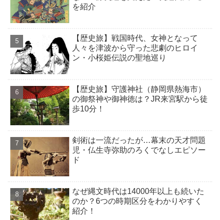
を紹介
【歴史旅】戦国時代、女神となって
人々を津波から守った悲劇のヒロイ
ン・小桜姫伝説の聖地巡り
【歴史旅】守護神社（静岡県熱海市）
の御祭神や御神徳は？JR来宮駅から徒
歩10分！
剣術は一流だったが…幕末の天才問題
児・仏生寺弥助のろくでなしエピソー
ド
なぜ縄文時代は14000年以上も続いた
のか？6つの時期区分をわかりやすく
紹介！