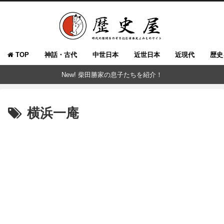
TOP
神話・古代
中世日本
近世日本
近現代
歴史
New! 柴田勝家の息子たちを紹介！
横浜一庵