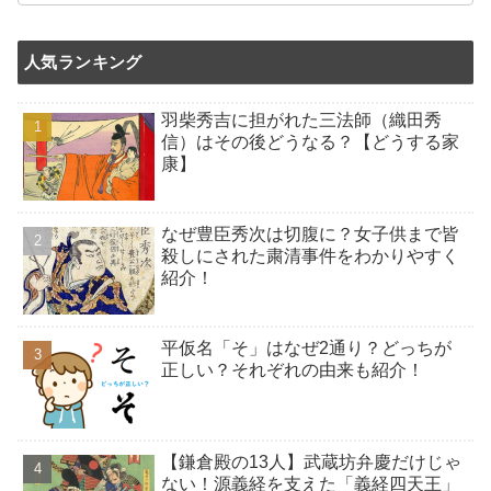
人気ランキング
羽柴秀吉に担がれた三法師（織田秀
信）はその後どうなる？【どうする家
康】
なぜ豊臣秀次は切腹に？女子供まで皆
殺しにされた粛清事件をわかりやすく
紹介！
平仮名「そ」はなぜ2通り？どっちが
正しい？それぞれの由来も紹介！
【鎌倉殿の13人】武蔵坊弁慶だけじゃ
ない！源義経を支えた「義経四天王」