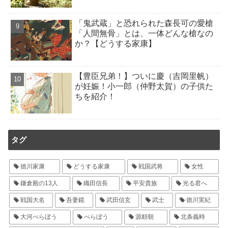
「鬼武蔵」と恐れられた森長可の愛槍
「人間無骨」とは、一体どんな槍なの
か？【どうする家康】
【豊臣兄弟！】ついに慶（吉岡里帆）
が妊娠！小一郎（仲野太賀）の子供た
ちを紹介！
タグ
徳川家康
どうする家康
戦国武将
女性
鎌倉殿の13人
織田信長
平安貴族
光る君へ
戦国大名
吾妻鏡
武田信玄
武士
徳川実紀
大河べらぼう
べらぼう
源頼朝
北条義時