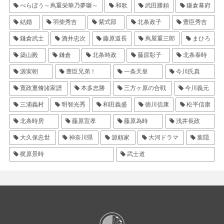
べらぼう～蔦重栄華乃夢噺～
和歌
武田勝頼
鎌倉幕府
結婚
羽柴秀吉
紫式部
北条政子
豊臣秀吉
鎌倉武士
酒井忠次
藤原道長
蔦屋重三郎
まひろ
築山殿
鎌倉
北条時政
藤原彰子
北条泰時
源実朝
豊臣兄弟！
一条天皇
今川氏真
寛政重脩諸家譜
本多忠勝
三方ヶ原の合戦
今川義元
三浦義村
明智光秀
和田義盛
徳川信康
松平信康
北条時房
藤原宣孝
藤原為時
浅井長政
大久保忠世
神奈川県
源頼家
大河ドラマ
葉隠
梶原景時
武士道