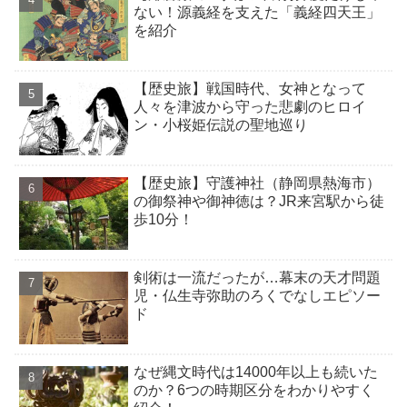
ない！源義経を支えた「義経四天王」
を紹介
【歴史旅】戦国時代、女神となって
人々を津波から守った悲劇のヒロイ
ン・小桜姫伝説の聖地巡り
【歴史旅】守護神社（静岡県熱海市）
の御祭神や御神徳は？JR来宮駅から徒
歩10分！
剣術は一流だったが…幕末の天才問題
児・仏生寺弥助のろくでなしエピソー
ド
なぜ縄文時代は14000年以上も続いた
のか？6つの時期区分をわかりやすく