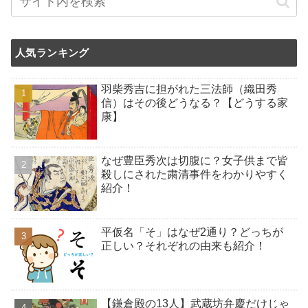
人気ランキング
羽柴秀吉に担がれた三法師（織田秀
信）はその後どうなる？【どうする家
康】
なぜ豊臣秀次は切腹に？女子供まで皆
殺しにされた粛清事件をわかりやすく
紹介！
平仮名「そ」はなぜ2通り？どっちが
正しい？それぞれの由来も紹介！
【鎌倉殿の13人】武蔵坊弁慶だけじゃ