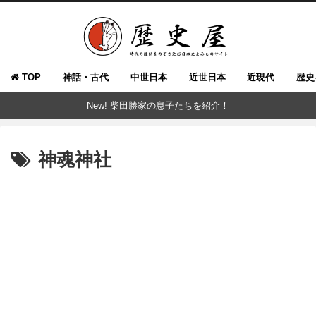
TOP
神話・古代
中世日本
近世日本
近現代
歴史
New! 柴田勝家の息子たちを紹介！
神魂神社