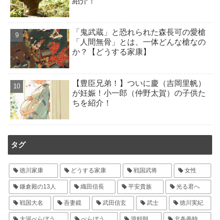
紹介！
「鬼武蔵」と恐れられた森長可の愛槍
「人間無骨」とは、一体どんな槍なの
か？【どうする家康】
【豊臣兄弟！】ついに慶（吉岡里帆）
が妊娠！小一郎（仲野太賀）の子供た
ちを紹介！
タグ
徳川家康
どうする家康
戦国武将
女性
鎌倉殿の13人
織田信長
平安貴族
光る君へ
戦国大名
吾妻鏡
武田信玄
武士
徳川実紀
大河べらぼう
べらぼう
源頼朝
北条義時