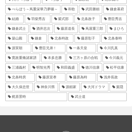
べらぼう～蔦重栄華乃夢噺～
和歌
武田勝頼
鎌倉幕府
結婚
羽柴秀吉
紫式部
北条政子
豊臣秀吉
鎌倉武士
酒井忠次
藤原道長
蔦屋重三郎
まひろ
築山殿
鎌倉
北条時政
藤原彰子
北条泰時
源実朝
豊臣兄弟！
一条天皇
今川氏真
寛政重脩諸家譜
本多忠勝
三方ヶ原の合戦
今川義元
三浦義村
明智光秀
和田義盛
徳川信康
松平信康
北条時房
藤原宣孝
藤原為時
浅井長政
大久保忠世
神奈川県
源頼家
大河ドラマ
葉隠
梶原景時
武士道