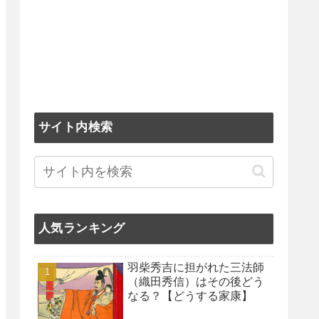
サイト内検索
人気ランキング
羽柴秀吉に担がれた三法師
（織田秀信）はその後どう
なる？【どうする家康】