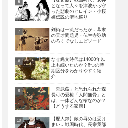
となって人々を津波から守
った悲劇のヒロイン・小桜
姫伝説の聖地巡り
剣術は一流だったが…幕末
の天才問題児・仏生寺弥助
のろくでなしエピソード
なぜ縄文時代は14000年以
上も続いたのか？6つの時
期区分をわかりやすく紹
介！
「鬼武蔵」と恐れられた森
長可の愛槍「人間無骨」と
は、一体どんな槍なのか？
【どうする家康】
【歴人録】敵の辱めは受け
まい…戦国時代、長宗我部