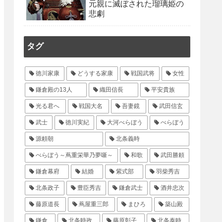
元親に滅ぼされた瑠璃姫の
悲劇
タグ
徳川家康
どうする家康
戦国武将
女性
鎌倉殿の13人
織田信長
平安貴族
光る君へ
戦国大名
吾妻鏡
武田信玄
武士
徳川実紀
大河べらぼう
べらぼう
源頼朝
北条義時
べらぼう～蔦重栄華乃夢噺～
和歌
武田勝頼
鎌倉幕府
結婚
紫式部
羽柴秀吉
北条政子
豊臣秀吉
鎌倉武士
酒井忠次
藤原道長
蔦屋重三郎
まひろ
築山殿
鎌倉
北条時政
藤原彰子
北条泰時