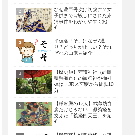
なぜ豊臣秀次は切腹に？女
子供まで皆殺しにされた粛
清事件をわかりやすく紹
介！
平仮名「そ」はなぜ2通
り？どっちが正しい？それ
ぞれの由来も紹介！
【歴史旅】守護神社（静岡
県熱海市）の御祭神や御神
徳は？JR来宮駅から徒歩10
分！
【鎌倉殿の13人】武蔵坊弁
慶だけじゃない！源義経を
支えた「義経四天王」を紹
介
【歴史旅】戦国時代、女神