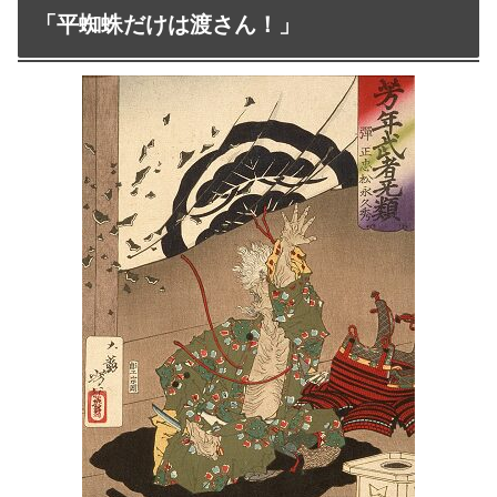
「平蜘蛛だけは渡さん！」