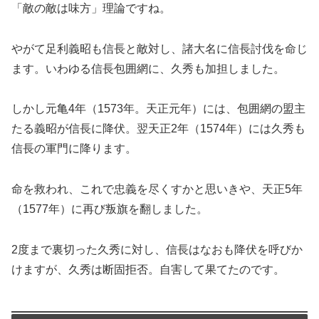
「敵の敵は味方」理論ですね。
やがて足利義昭も信長と敵対し、諸大名に信長討伐を命じ
ます。いわゆる信長包囲網に、久秀も加担しました。
しかし元亀4年（1573年。天正元年）には、包囲網の盟主
たる義昭が信長に降伏。翌天正2年（1574年）には久秀も
信長の軍門に降ります。
命を救われ、これで忠義を尽くすかと思いきや、天正5年
（1577年）に再び叛旗を翻しました。
2度まで裏切った久秀に対し、信長はなおも降伏を呼びか
けますが、久秀は断固拒否。自害して果てたのです。