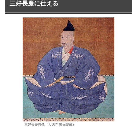
三好長慶に仕える
三好長慶肖像（大徳寺 聚光院蔵）