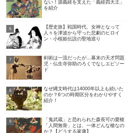
ない！源義経を支えた「義経四天王」
を紹介
【歴史旅】戦国時代、女神となって
人々を津波から守った悲劇のヒロイ
ン・小桜姫伝説の聖地巡り
剣術は一流だったが…幕末の天才問題
児・仏生寺弥助のろくでなしエピソー
ド
なぜ縄文時代は14000年以上も続いた
のか？6つの時期区分をわかりやすく
紹介！
「鬼武蔵」と恐れられた森長可の愛槍
「人間無骨」とは、一体どんな槍なの
か？【どうする家康】