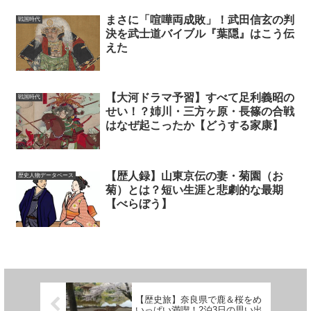
まさに「喧嘩両成敗」！武田信玄の判
戦国時代
決を武士道バイブル『葉隠』はこう伝
えた
【大河ドラマ予習】すべて足利義昭の
戦国時代
せい！？姉川・三方ヶ原・長篠の合戦
はなぜ起こったか【どうする家康】
【歴人録】山東京伝の妻・菊園（お
歴史人物データベース
菊）とは？短い生涯と悲劇的な最期
【べらぼう】
【歴史旅】奈良県で鹿＆桜をめ
いっぱい満喫！2泊3日の思い出