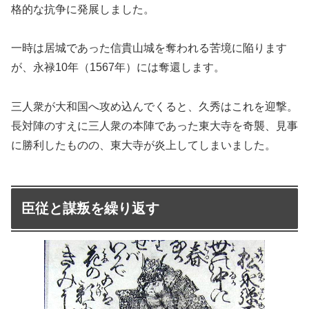
格的な抗争に発展しました。
一時は居城であった信貴山城を奪われる苦境に陥ります
が、永禄10年（1567年）には奪還します。
三人衆が大和国へ攻め込んでくると、久秀はこれを迎撃。
長対陣のすえに三人衆の本陣であった東大寺を奇襲、見事
に勝利したものの、東大寺が炎上してしまいました。
臣従と謀叛を繰り返す