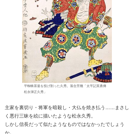
平蜘蛛茶釜を投げ割った久秀。落合芳幾「太平記英勇傳
松永弾正久秀」
主家を裏切り・将軍を暗殺し・大仏を焼き払う……まさし
く悪行三昧を絵に描いたような松永久秀。
しかし信長だって似たようなものではなかったでしょう
か。