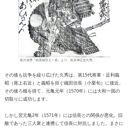
歌川貞秀『続英雄百人一首』より、松永弾正忠久秀。
その後も抗争を繰り広げた久秀は、第15代将軍・足利義
昭（尾上右近）と義昭を担ぐ織田信長（小栗旬）に接近。
その後ろ楯を得て、元亀元年（1570年）には大和一国の
切取りに成功します。
しかし翌元亀2年（1571年）には信長との関係が悪化。旧
敵であった三人衆と連携して信長に対抗しました。まさに