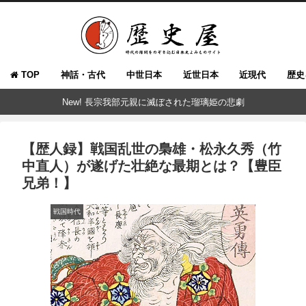
TOP
神話・古代
中世日本
近世日本
近現代
歴史
New! 長宗我部元親に滅ぼされた瑠璃姫の悲劇
【歴人録】戦国乱世の梟雄・松永久秀（竹
中直人）が遂げた壮絶な最期とは？【豊臣
兄弟！】
戦国時代