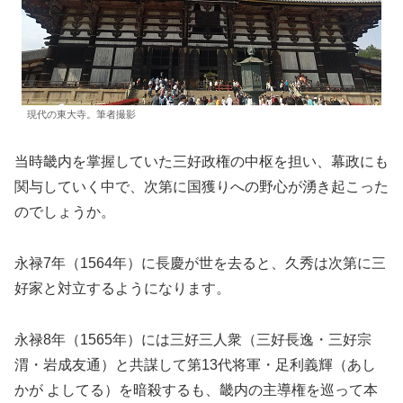
現代の東大寺。筆者撮影
当時畿内を掌握していた三好政権の中枢を担い、幕政にも
関与していく中で、次第に国獲りへの野心が湧き起こった
のでしょうか。
永禄7年（1564年）に長慶が世を去ると、久秀は次第に三
好家と対立するようになります。
永禄8年（1565年）には三好三人衆（三好長逸・三好宗
渭・岩成友通）と共謀して第13代将軍・足利義輝（あし
かが よしてる）を暗殺するも、畿内の主導権を巡って本