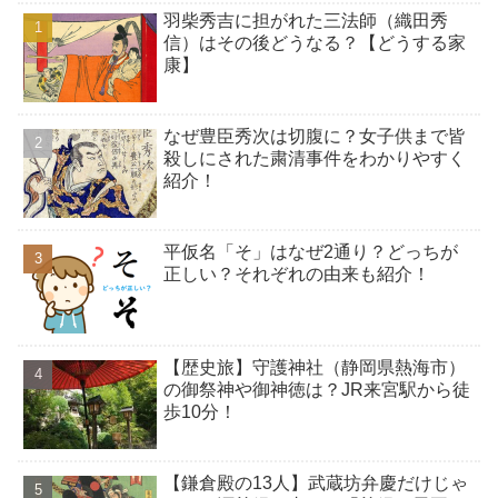
羽柴秀吉に担がれた三法師（織田秀
信）はその後どうなる？【どうする家
康】
なぜ豊臣秀次は切腹に？女子供まで皆
殺しにされた粛清事件をわかりやすく
紹介！
平仮名「そ」はなぜ2通り？どっちが
正しい？それぞれの由来も紹介！
【歴史旅】守護神社（静岡県熱海市）
の御祭神や御神徳は？JR来宮駅から徒
歩10分！
【鎌倉殿の13人】武蔵坊弁慶だけじゃ