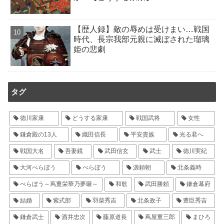
【歴人録】敵の辱めは受けまい…戦国
時代、長宗我部元親に滅ぼされた瑠璃
姫の悲劇
タグ
徳川家康
どうする家康
戦国武将
女性
鎌倉殿の13人
織田信長
平安貴族
光る君へ
戦国大名
吾妻鏡
武田信玄
武士
徳川実紀
大河べらぼう
べらぼう
源頼朝
北条義時
べらぼう～蔦重栄華乃夢噺～
和歌
武田勝頼
鎌倉幕府
結婚
紫式部
羽柴秀吉
北条政子
豊臣秀吉
鎌倉武士
酒井忠次
藤原道長
蔦屋重三郎
まひろ