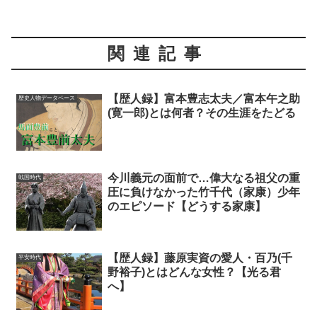
関連記事
【歴人録】富本豊志太夫／富本午之助
歴史人物データベース
(寛一郎)とは何者？その生涯をたどる
今川義元の面前で…偉大なる祖父の重
戦国時代
圧に負けなかった竹千代（家康）少年
のエピソード【どうする家康】
【歴人録】藤原実資の愛人・百乃(千
平安時代
野裕子)とはどんな女性？【光る君
へ】