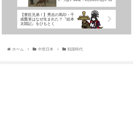
【豊臣兄弟！】秀吉の馬印・千
成瓢箪はなぜ生まれた？『絵本
太閤記』をひもとく
ホーム
中世日本
戦国時代