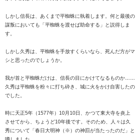
しかし信長は、あくまで平蜘蛛に執着します。何と最後の
謀叛においても「平蜘蛛を渡せば助命する」と説得しま
す。
しかし久秀は、平蜘蛛を手放すくらいなら、死んだ方がマ
シと思ったのでしょうか。
我が首と平蜘蛛だけは、信長の目にかけてなるものか……
久秀は平蜘蛛を粉々に打ち砕き、城に火をかけ自害したの
でした。
時に天正5年（1577年）10月10日、かつて東大寺を炎上
させてから、ちょうど10年後です。そのため、人々は久
秀について「春日大明神（※）の神罰が当たったのだ」と
噂しました。