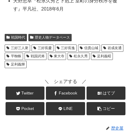
天野忠幸『松永久秀と下剋上 室町の身分秩序を覆
す』平凡社、2018年6月
戦国時代
歴史人物データベース
三好三人衆
三好長慶
三好長逸
信貴山城
岩成友通
平蜘蛛
戦国武将
東大寺
松永久秀
足利義昭
足利義輝
＼ シェアする ／
Twitter
Facebook
はてブ
Pocket
LINE
コピー
歴史屋