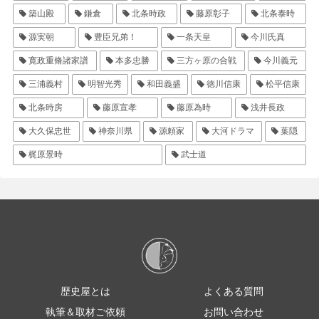
築山殿
鎌倉
北条時政
藤原彰子
北条泰時
源実朝
豊臣兄弟！
一条天皇
今川氏真
寛政重脩諸家譜
本多忠勝
三方ヶ原の合戦
今川義元
三浦義村
明智光秀
和田義盛
徳川信康
松平信康
北条時房
藤原宣孝
藤原為時
浅井長政
大久保忠世
神奈川県
源頼家
大河ドラマ
葉隠
梶原景時
武士道
歴史屋とは
よくある質問
執筆＆取材ご依頼
お問い合わせ