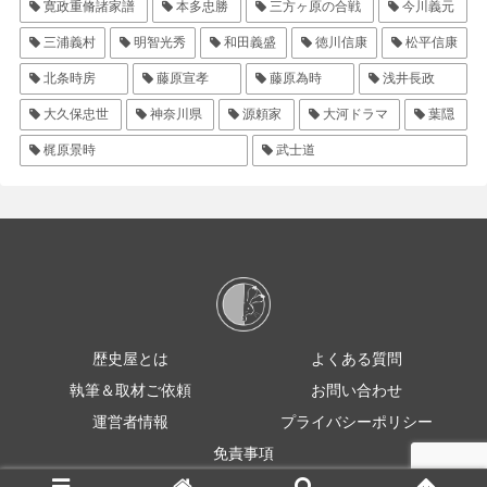
寛政重脩諸家譜
本多忠勝
三方ヶ原の合戦
今川義元
三浦義村
明智光秀
和田義盛
徳川信康
松平信康
北条時房
藤原宣孝
藤原為時
浅井長政
大久保忠世
神奈川県
源頼家
大河ドラマ
葉隠
梶原景時
武士道
歴史屋とは
よくある質問
執筆＆取材ご依頼
お問い合わせ
運営者情報
プライバシーポリシー
免責事項