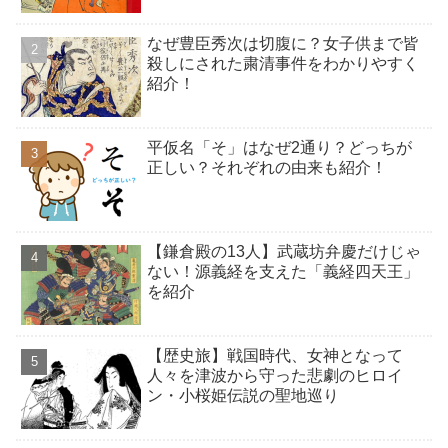
なぜ豊臣秀次は切腹に？女子供まで皆
殺しにされた粛清事件をわかりやすく
紹介！
平仮名「そ」はなぜ2通り？どっちが
正しい？それぞれの由来も紹介！
【鎌倉殿の13人】武蔵坊弁慶だけじゃ
ない！源義経を支えた「義経四天王」
を紹介
【歴史旅】戦国時代、女神となって
人々を津波から守った悲劇のヒロイ
ン・小桜姫伝説の聖地巡り