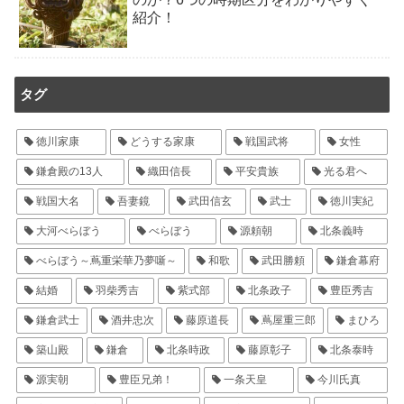
紹介！
タグ
徳川家康
どうする家康
戦国武将
女性
鎌倉殿の13人
織田信長
平安貴族
光る君へ
戦国大名
吾妻鏡
武田信玄
武士
徳川実紀
大河べらぼう
べらぼう
源頼朝
北条義時
べらぼう～蔦重栄華乃夢噺～
和歌
武田勝頼
鎌倉幕府
結婚
羽柴秀吉
紫式部
北条政子
豊臣秀吉
鎌倉武士
酒井忠次
藤原道長
蔦屋重三郎
まひろ
築山殿
鎌倉
北条時政
藤原彰子
北条泰時
源実朝
豊臣兄弟！
一条天皇
今川氏真