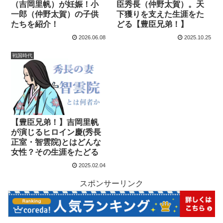
（吉岡里帆）が妊娠！小
臣秀長（仲野太賀）。天
一郎（仲野太賀）の子供
下獲りを支えた生涯をた
たちを紹介！
どる【豊臣兄弟！】
2026.06.08
2025.10.25
戦国時代
【豊臣兄弟！】吉岡里帆
が演じるヒロイン慶(秀長
正室・智雲院)とはどんな
女性？その生涯をたどる
2025.02.04
スポンサーリンク