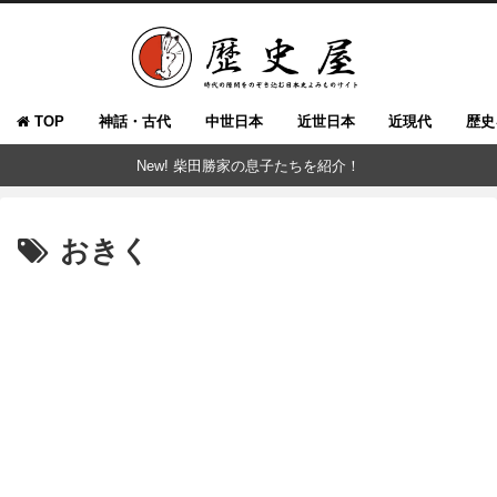
TOP
神話・古代
中世日本
近世日本
近現代
歴史
New! 柴田勝家の息子たちを紹介！
おきく