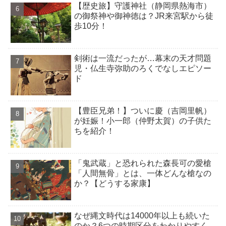
【歴史旅】守護神社（静岡県熱海市）
の御祭神や御神徳は？JR来宮駅から徒
歩10分！
剣術は一流だったが…幕末の天才問題
児・仏生寺弥助のろくでなしエピソー
ド
【豊臣兄弟！】ついに慶（吉岡里帆）
が妊娠！小一郎（仲野太賀）の子供た
ちを紹介！
「鬼武蔵」と恐れられた森長可の愛槍
「人間無骨」とは、一体どんな槍なの
か？【どうする家康】
なぜ縄文時代は14000年以上も続いた
のか？6つの時期区分をわかりやすく