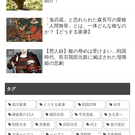
紹介！
「鬼武蔵」と恐れられた森長可の愛槍
「人間無骨」とは、一体どんな槍なの
か？【どうする家康】
【歴人録】敵の辱めは受けまい…戦国
時代、長宗我部元親に滅ぼされた瑠璃
姫の悲劇
タグ
徳川家康
どうする家康
戦国武将
女性
鎌倉殿の13人
織田信長
平安貴族
光る君へ
戦国大名
吾妻鏡
武田信玄
武士
徳川実紀
大河べらぼう
べらぼう
源頼朝
北条義時