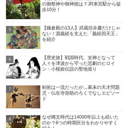
の御祭神や御神徳は？JR来宮駅から徒
歩10分！
【鎌倉殿の13人】武蔵坊弁慶だけじゃ
ない！源義経を支えた「義経四天王」
を紹介
【歴史旅】戦国時代、女神となって
人々を津波から守った悲劇のヒロイ
ン・小桜姫伝説の聖地巡り
剣術は一流だったが…幕末の天才問題
児・仏生寺弥助のろくでなしエピソー
ド
なぜ縄文時代は14000年以上も続いた
のか？6つの時期区分をわかりやすく