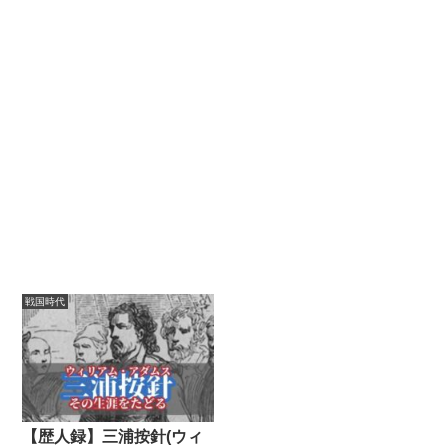
戦国時代
【歴人録】三浦按針(ウィ