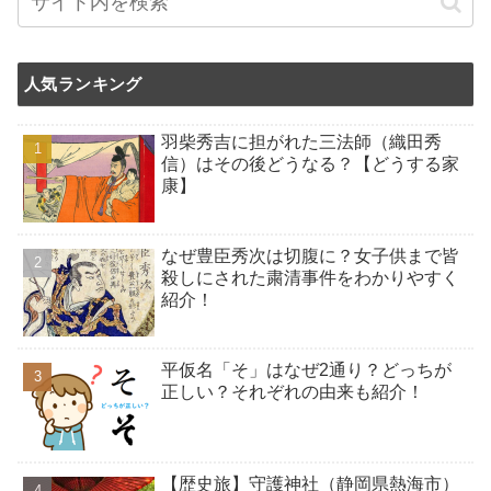
人気ランキング
羽柴秀吉に担がれた三法師（織田秀
信）はその後どうなる？【どうする家
康】
なぜ豊臣秀次は切腹に？女子供まで皆
殺しにされた粛清事件をわかりやすく
紹介！
平仮名「そ」はなぜ2通り？どっちが
正しい？それぞれの由来も紹介！
【歴史旅】守護神社（静岡県熱海市）