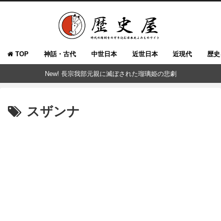
TOP
神話・古代
中世日本
近世日本
近現代
歴史
New! 長宗我部元親に滅ぼされた瑠璃姫の悲劇
スザンナ