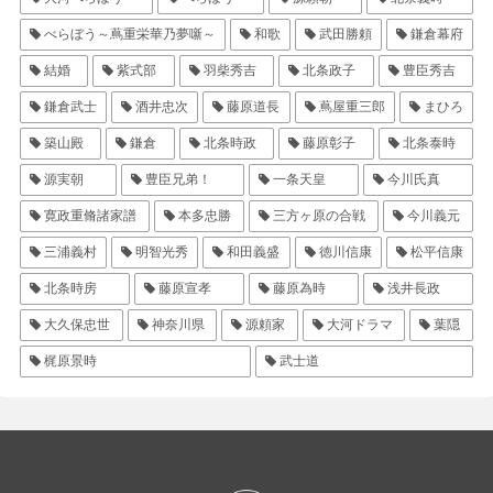
べらぼう～蔦重栄華乃夢噺～
和歌
武田勝頼
鎌倉幕府
結婚
紫式部
羽柴秀吉
北条政子
豊臣秀吉
鎌倉武士
酒井忠次
藤原道長
蔦屋重三郎
まひろ
築山殿
鎌倉
北条時政
藤原彰子
北条泰時
源実朝
豊臣兄弟！
一条天皇
今川氏真
寛政重脩諸家譜
本多忠勝
三方ヶ原の合戦
今川義元
三浦義村
明智光秀
和田義盛
徳川信康
松平信康
北条時房
藤原宣孝
藤原為時
浅井長政
大久保忠世
神奈川県
源頼家
大河ドラマ
葉隠
梶原景時
武士道