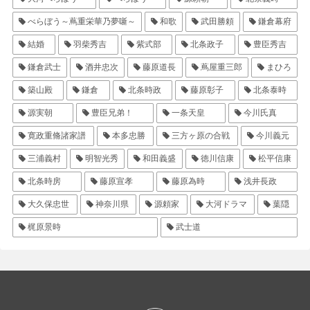
べらぼう～蔦重栄華乃夢噺～
和歌
武田勝頼
鎌倉幕府
結婚
羽柴秀吉
紫式部
北条政子
豊臣秀吉
鎌倉武士
酒井忠次
藤原道長
蔦屋重三郎
まひろ
築山殿
鎌倉
北条時政
藤原彰子
北条泰時
源実朝
豊臣兄弟！
一条天皇
今川氏真
寛政重脩諸家譜
本多忠勝
三方ヶ原の合戦
今川義元
三浦義村
明智光秀
和田義盛
徳川信康
松平信康
北条時房
藤原宣孝
藤原為時
浅井長政
大久保忠世
神奈川県
源頼家
大河ドラマ
葉隠
梶原景時
武士道