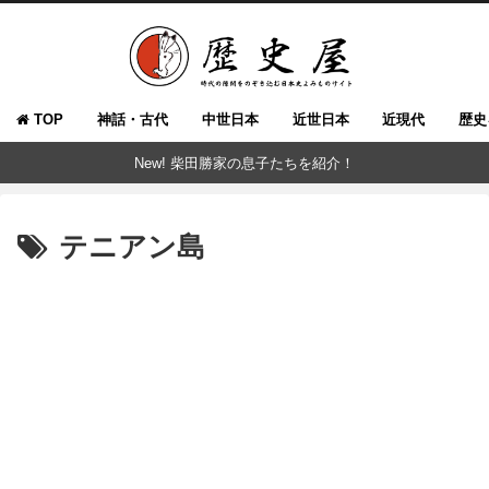
TOP
神話・古代
中世日本
近世日本
近現代
歴史
New! 柴田勝家の息子たちを紹介！
テニアン島