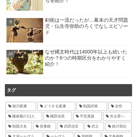
ちを紹介！
剣術は一流だったが…幕末の天才問題
児・仏生寺弥助のろくでなしエピソー
ド
なぜ縄文時代は14000年以上も続いた
のか？6つの時期区分をわかりやすく
紹介！
タグ
徳川家康
どうする家康
戦国武将
女性
鎌倉殿の13人
織田信長
平安貴族
光る君へ
戦国大名
吾妻鏡
武田信玄
武士
徳川実紀
大河べらぼう
べらぼう
源頼朝
北条義時