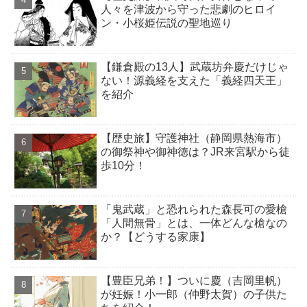
人々を津波から守った悲劇のヒロイ
ン・小桜姫伝説の聖地巡り
【鎌倉殿の13人】武蔵坊弁慶だけじゃ
ない！源義経を支えた「義経四天王」
を紹介
【歴史旅】守護神社（静岡県熱海市）
の御祭神や御神徳は？JR来宮駅から徒
歩10分！
「鬼武蔵」と恐れられた森長可の愛槍
「人間無骨」とは、一体どんな槍なの
か？【どうする家康】
【豊臣兄弟！】ついに慶（吉岡里帆）
が妊娠！小一郎（仲野太賀）の子供た