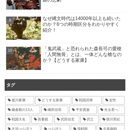
なぜ縄文時代は14000年以上も続いた
のか？6つの時期区分をわかりやすく
紹介！
「鬼武蔵」と恐れられた森長可の愛槍
「人間無骨」とは、一体どんな槍なの
か？【どうする家康】
タグ
徳川家康
どうする家康
戦国武将
女性
鎌倉殿の13人
織田信長
平安貴族
光る君へ
戦国大名
吾妻鏡
武田信玄
武士
徳川実紀
大河べらぼう
べらぼう
源頼朝
北条義時