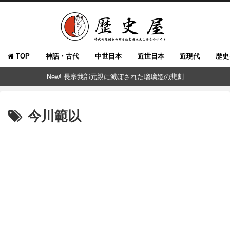
TOP
神話・古代
中世日本
近世日本
近現代
歴史
New! 長宗我部元親に滅ぼされた瑠璃姫の悲劇
今川範以