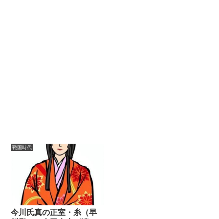
戦国時代
今川氏真の正室・糸（早