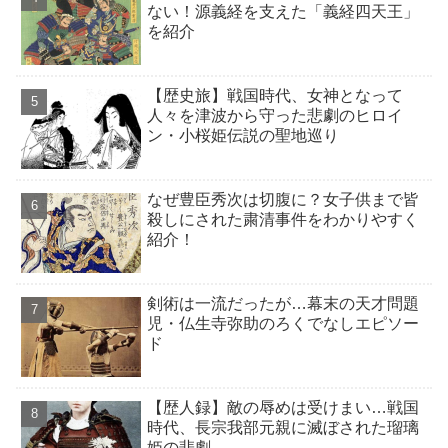
ない！源義経を支えた「義経四天王」
を紹介
【歴史旅】戦国時代、女神となって
人々を津波から守った悲劇のヒロイ
ン・小桜姫伝説の聖地巡り
なぜ豊臣秀次は切腹に？女子供まで皆
殺しにされた粛清事件をわかりやすく
紹介！
剣術は一流だったが…幕末の天才問題
児・仏生寺弥助のろくでなしエピソー
ド
【歴人録】敵の辱めは受けまい…戦国
時代、長宗我部元親に滅ぼされた瑠璃
姫の悲劇