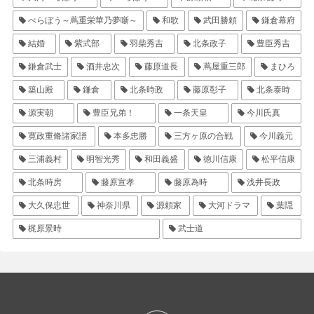
べらぼう～蔦重栄華乃夢噺～
和歌
武田勝頼
鎌倉幕府
結婚
紫式部
羽柴秀吉
北条政子
豊臣秀吉
鎌倉武士
酒井忠次
藤原道長
蔦屋重三郎
まひろ
築山殿
鎌倉
北条時政
藤原彰子
北条泰時
源実朝
豊臣兄弟！
一条天皇
今川氏真
寛政重脩諸家譜
本多忠勝
三方ヶ原の合戦
今川義元
三浦義村
明智光秀
和田義盛
徳川信康
松平信康
北条時房
藤原宣孝
藤原為時
浅井長政
大久保忠世
神奈川県
源頼家
大河ドラマ
葉隠
梶原景時
武士道