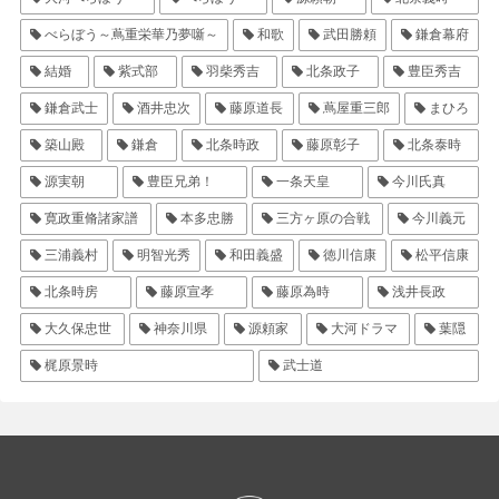
べらぼう～蔦重栄華乃夢噺～
和歌
武田勝頼
鎌倉幕府
結婚
紫式部
羽柴秀吉
北条政子
豊臣秀吉
鎌倉武士
酒井忠次
藤原道長
蔦屋重三郎
まひろ
築山殿
鎌倉
北条時政
藤原彰子
北条泰時
源実朝
豊臣兄弟！
一条天皇
今川氏真
寛政重脩諸家譜
本多忠勝
三方ヶ原の合戦
今川義元
三浦義村
明智光秀
和田義盛
徳川信康
松平信康
北条時房
藤原宣孝
藤原為時
浅井長政
大久保忠世
神奈川県
源頼家
大河ドラマ
葉隠
梶原景時
武士道