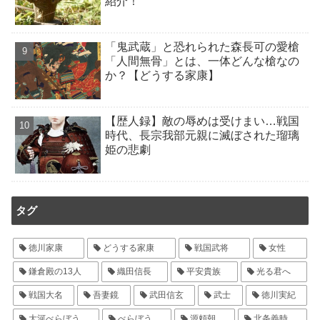
紹介！
「鬼武蔵」と恐れられた森長可の愛槍
「人間無骨」とは、一体どんな槍なの
か？【どうする家康】
【歴人録】敵の辱めは受けまい…戦国
時代、長宗我部元親に滅ぼされた瑠璃
姫の悲劇
タグ
徳川家康
どうする家康
戦国武将
女性
鎌倉殿の13人
織田信長
平安貴族
光る君へ
戦国大名
吾妻鏡
武田信玄
武士
徳川実紀
大河べらぼう
べらぼう
源頼朝
北条義時