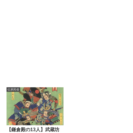
伝承民俗
【鎌倉殿の13人】武蔵坊