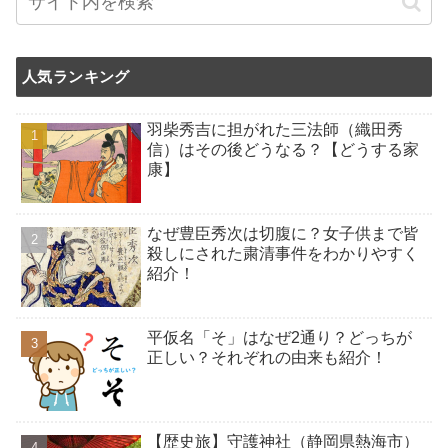
人気ランキング
羽柴秀吉に担がれた三法師（織田秀
信）はその後どうなる？【どうする家
康】
なぜ豊臣秀次は切腹に？女子供まで皆
殺しにされた粛清事件をわかりやすく
紹介！
平仮名「そ」はなぜ2通り？どっちが
正しい？それぞれの由来も紹介！
【歴史旅】守護神社（静岡県熱海市）