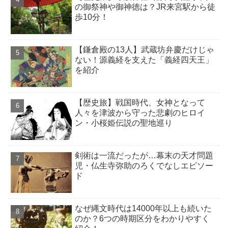
の御祭神や御神徳は？JR来宮駅から徒
歩10分！
【鎌倉殿の13人】武蔵坊弁慶だけじゃ
ない！源義経を支えた「義経四天王」
を紹介
【歴史旅】戦国時代、女神となって
人々を津波から守った悲劇のヒロイ
ン・小桜姫伝説の聖地巡り
剣術は一流だったが…幕末の天才問題
児・仏生寺弥助のろくでなしエピソー
ド
なぜ縄文時代は14000年以上も続いた
のか？6つの時期区分をわかりやすく