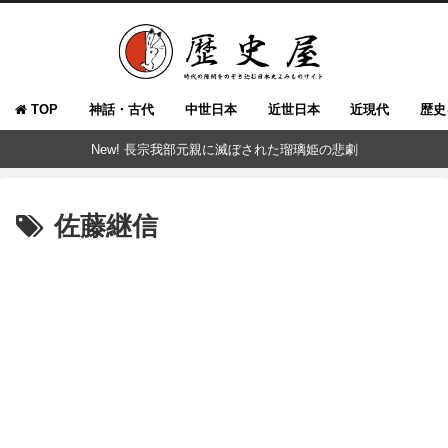
TOP
神話・古代
中世日本
近世日本
近現代
歴史
New! 長宗我部元親に滅ぼされた瑠璃姫の悲劇
佐藤継信