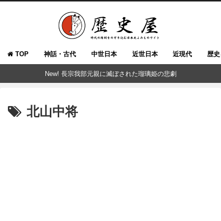
TOP
神話・古代
中世日本
近世日本
近現代
歴史
New! 長宗我部元親に滅ぼされた瑠璃姫の悲劇
北山中将