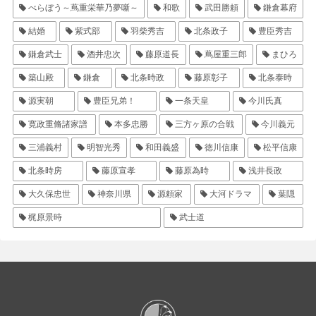
べらぼう～蔦重栄華乃夢噺～
和歌
武田勝頼
鎌倉幕府
結婚
紫式部
羽柴秀吉
北条政子
豊臣秀吉
鎌倉武士
酒井忠次
藤原道長
蔦屋重三郎
まひろ
築山殿
鎌倉
北条時政
藤原彰子
北条泰時
源実朝
豊臣兄弟！
一条天皇
今川氏真
寛政重脩諸家譜
本多忠勝
三方ヶ原の合戦
今川義元
三浦義村
明智光秀
和田義盛
徳川信康
松平信康
北条時房
藤原宣孝
藤原為時
浅井長政
大久保忠世
神奈川県
源頼家
大河ドラマ
葉隠
梶原景時
武士道