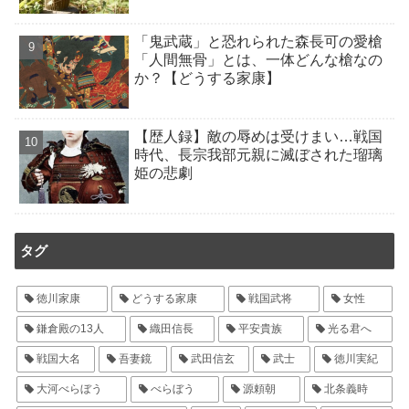
「鬼武蔵」と恐れられた森長可の愛槍
「人間無骨」とは、一体どんな槍なの
か？【どうする家康】
【歴人録】敵の辱めは受けまい…戦国
時代、長宗我部元親に滅ぼされた瑠璃
姫の悲劇
タグ
徳川家康
どうする家康
戦国武将
女性
鎌倉殿の13人
織田信長
平安貴族
光る君へ
戦国大名
吾妻鏡
武田信玄
武士
徳川実紀
大河べらぼう
べらぼう
源頼朝
北条義時