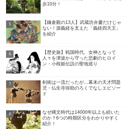
歩10分！
【鎌倉殿の13人】武蔵坊弁慶だけじゃ
ない！源義経を支えた「義経四天王」
を紹介
【歴史旅】戦国時代、女神となって
人々を津波から守った悲劇のヒロイ
ン・小桜姫伝説の聖地巡り
剣術は一流だったが…幕末の天才問題
児・仏生寺弥助のろくでなしエピソー
ド
なぜ縄文時代は14000年以上も続いた
のか？6つの時期区分をわかりやすく
紹介！