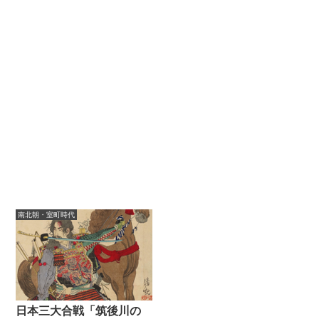
南北朝・室町時代
日本三大合戦「筑後川の