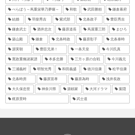
べらぼう～蔦重栄華乃夢噺～
和歌
武田勝頼
鎌倉幕府
結婚
羽柴秀吉
紫式部
北条政子
豊臣秀吉
鎌倉武士
酒井忠次
藤原道長
蔦屋重三郎
まひろ
築山殿
鎌倉
北条時政
藤原彰子
北条泰時
源実朝
豊臣兄弟！
一条天皇
今川氏真
寛政重脩諸家譜
本多忠勝
三方ヶ原の合戦
今川義元
三浦義村
明智光秀
和田義盛
徳川信康
松平信康
北条時房
藤原宣孝
藤原為時
浅井長政
大久保忠世
神奈川県
源頼家
大河ドラマ
葉隠
梶原景時
武士道