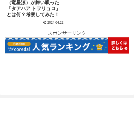
（竜星涼）が舞い唄った
「タアハア トヲリョロ」
とは何？考察してみた！
2024.04.22
スポンサーリンク