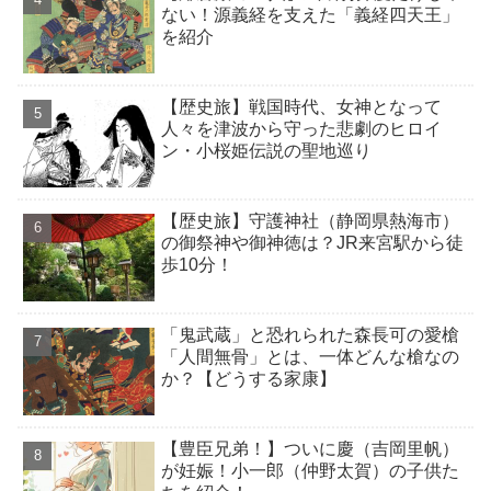
ない！源義経を支えた「義経四天王」
を紹介
【歴史旅】戦国時代、女神となって
人々を津波から守った悲劇のヒロイ
ン・小桜姫伝説の聖地巡り
【歴史旅】守護神社（静岡県熱海市）
の御祭神や御神徳は？JR来宮駅から徒
歩10分！
「鬼武蔵」と恐れられた森長可の愛槍
「人間無骨」とは、一体どんな槍なの
か？【どうする家康】
【豊臣兄弟！】ついに慶（吉岡里帆）
が妊娠！小一郎（仲野太賀）の子供た