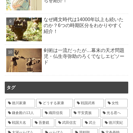
ちを紹介！
なぜ縄文時代は14000年以上も続いた
のか？6つの時期区分をわかりやすく
紹介！
剣術は一流だったが…幕末の天才問題
児・仏生寺弥助のろくでなしエピソー
ド
タグ
徳川家康
どうする家康
戦国武将
女性
鎌倉殿の13人
織田信長
平安貴族
光る君へ
戦国大名
吾妻鏡
武田信玄
武士
徳川実紀
大河べらぼう
べらぼう
源頼朝
北条義時