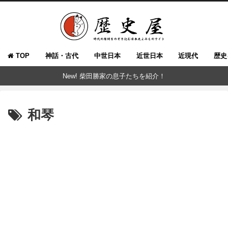
TOP
神話・古代
中世日本
近世日本
近現代
歴史
New! 柴田勝家の息子たちを紹介！
和琴