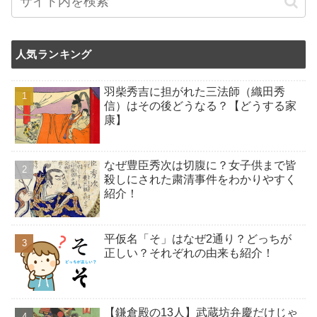
人気ランキング
羽柴秀吉に担がれた三法師（織田秀
信）はその後どうなる？【どうする家
康】
なぜ豊臣秀次は切腹に？女子供まで皆
殺しにされた粛清事件をわかりやすく
紹介！
平仮名「そ」はなぜ2通り？どっちが
正しい？それぞれの由来も紹介！
【鎌倉殿の13人】武蔵坊弁慶だけじゃ